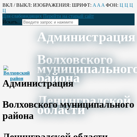
ВКЛ / ВЫКЛ:
ИЗОБРАЖЕНИЯ:
ШРИФТ:
A
A
A
ФОН:
Ц
Ц
Ц
Ц
Для слабовидящих
Перейти на старый сайт
Искать...
Администрация
Волховского
муниципальног
района
Администрация
Ленинградской
Волховского муниципального
области
района
Ленинградской области