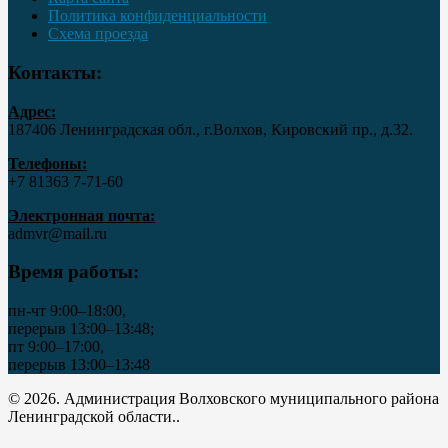
Политика конфиденциальности
Схема проезда
Контакты:
Адрес:
187406 Ленинградская обл., г.Волхов, Кировский пр., д.32.
Телефоны:
+7 81363 7‑71-60
Электронная почта:
admvr@mail.ru
Время работы:
пн-чт 9:00–18:00,
перерыв 13:00–13:48;
пт 9:00–17:00,
перерыв 13:00–13:48
© 2026. Администрация Волховского муниципального района
Ленинградской области..