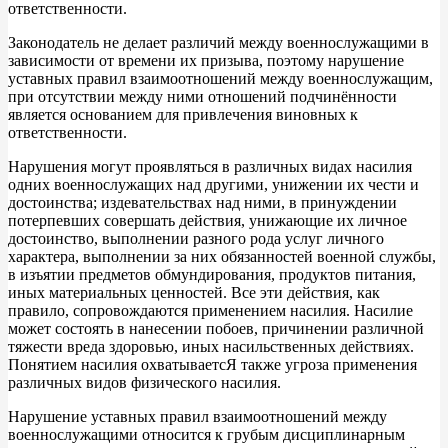
ответственности.
Законодатель не делает различий между военнослужащими в
зависимости от времени их призыва, поэтому нарушение
уставных правил взаимоотношений между военнослужащим,
при отсутствии между ними отношений подчинённости
является основанием для привлечения виновных к
ответственности.
Нарушения могyт проявляться в различных видах насилия
одних военнослужащих над другими, унижении их чести и
достоинства; издевательствах над ними, в принуждении
потерпевших совершать действия, унижающие их личное
достоинство, выполнении разного рода услуг личного
характера, выполнении за них обязанностей военной службы,
в изъятии предметов обмундирования, продуктов питания,
иных материальных ценностей. Все эти действия, как
правило, сопровождаются применением насилия. Насилие
может состоять в нанесении побоев, причинении различной
тяжести вреда здоровью, иных насильственных действиях.
Понятием насилия охватываетсЯ также угроза применения
различных видов физического насилия.
Нарушение уставных правил взаимоотношений между
военнослужащими относится к грубым дисциплинарным