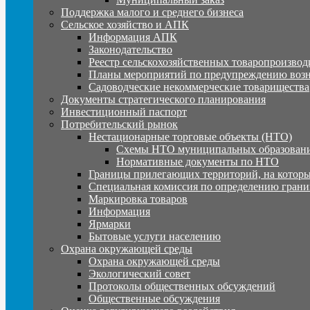
Поддержка малого и среднего бизнеса
Сельское хозяйство и АПК
Информация АПК
Законодательство
Реестр сельскохозяйственных товаропроизвод
Планы мероприятий по предупреждению воз
Садоводческие некоммерческие товарищества
Документы стратегического планирования
Инвестиционный паспорт
Потребительский рынок
Нестационарные торговые объекты (НТО)
Схемы НТО муниципальных образовани
Нормативные документы по НТО
Границы прилегающих территорий, на которы
Специальная комиссия по определению грани
Маркировка товаров
Информация
Ярмарки
Бытовые услуги населению
Охрана окружающей среды
Охрана окружающей среды
Экологический совет
Протоколы общественных обсуждений
Общественные обсуждения