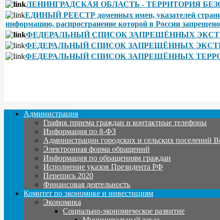
ЛЕНИНГРАДСКАЯ ОБЛАСТЬ - ТЕРРИТОРИЯ БЕЗОПАСНО
ЕДИНЫЙ РЕЕСТР доменных имен, указателей страниц 
информацию, распространение которой в России запрещено
ФЕДЕРАЛЬНЫЙ СПИСОК ЗАПРЕЩЁННЫХ ЭКСТР
ФЕДЕРАЛЬНЫЙ СПИСОК ЗАПРЕЩЁННЫХ ЭКСТРЕ
ФЕДЕРАЛЬНЫЙ СПИСОК ЗАПРЕЩЁННЫХ ТЕРРОР
Администрация
График приема граждан и контактные телефоны
Информация по 8-ФЗ
Администрации городских и сельских поселений В
Электронная форма обращений
Информация по обращениям граждан
Исполнение указов Президента РФ
Перепись 2020
Финансовая деятельность
Комитет по экономике и инвестициям
Экономика
Социально-экономическое развитие
Муниципальный заказ