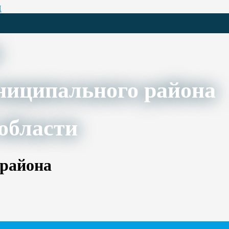
Ц
ниципального района
области
 района