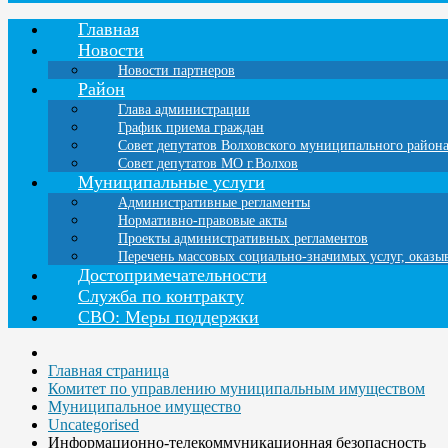
Главная
Новости
Новости партнеров
Район
Глава администрации
График приема граждан
Совет депутатов Волховского муниципального район
Совет депутатов МО г.Волхов
Муниципальные услуги
Административные регламенты
Нормативно-правовые акты
Проекты административных регламентов
Перечень массовых социально-значимых услуг, оказ
Достопримечательности
Служба по контракту
СВО: Меры поддержки
Главная страница
Комитет по управлению муниципальным имуществом
Муниципальное имущество
Uncategorised
Информационно-телекоммуникационная безопасность