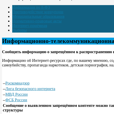
Информация по 8-ФЗ
Противодействие коррупции
Муниципальные образования
Нормативно-правовые акты
Интернет-приёмная
Выборы
Информационно-телекоммуникационная
Сообщить информацию о запрещённом к распространению 
Информацию об Интернет-ресурсах где, по вашему мнению, со
самоубийству, пропаганда наркотиков, детская порнография, 
--
Роскомнадзор
--
Лига безопасного интернета
--
МВД России
--
ФСБ России
Сообщение о выявленном запрещённом контенте можно так
структуры