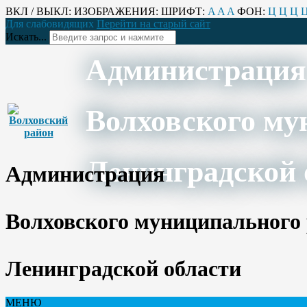
ВКЛ / ВЫКЛ:
ИЗОБРАЖЕНИЯ:
ШРИФТ:
A
A
A
ФОН:
Ц
Ц
Ц
Для слабовидящих
Перейти на старый сайт
Искать...
Администрация
Волховского му
Ленинградской 
Администрация
Волховского муниципального
Ленинградской области
МЕНЮ