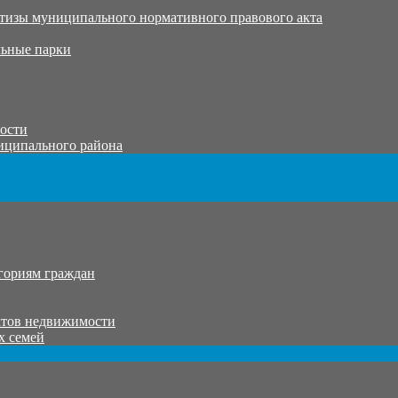
тизы муниципального нормативного правового акта
ьные парки
тости
иципального района
гориям граждан
ктов недвижимости
х семей