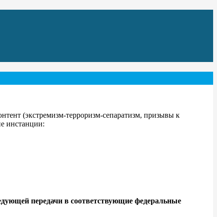
нтент (экстремизм-терроризм-сепаратизм, призывы к
ие инстанции:
едующей передачи в соответствующие федеральные