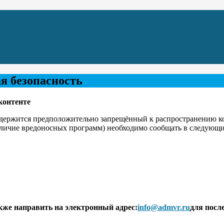
 безопасность
контенте
держится предположительно запрещённый к распространению ко
наличие вредоносных программ) необходимо сообщать в следующ
же направить на электронный адрес:
info@admvr.ru
для посл