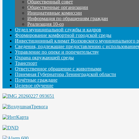
Общественный совет
Общественные организации
Инициативные комиссии
Информация по обращениям граждан
Реализация 10-оз
Отдел муниципальной службы и кадров
Формирование комфортной городской среды
Инвестиционный климат Волховского муниципального р
Сведения, подлежащие предоставлению с использование
Управление по опеке и попечительству
Охрана окружающей среды
Транспорт
Ответственное обращение с животными
Приемная Губернатора Ленинградской области
Почётные граждане
Целевое обучение