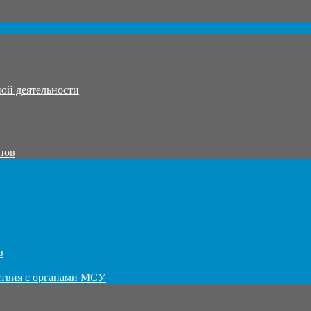
ой деятельности
нов
в
ствия с органами МСУ