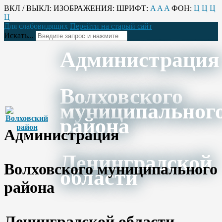
ВКЛ / ВЫКЛ:
ИЗОБРАЖЕНИЯ:
ШРИФТ:
A
A
A
ФОН:
Ц
Ц
Ц
Ц
Для слабовидящих
Перейти на старый сайт
Искать...
Администрация
Волховского
муниципальног
района
Администрация
Ленинградской
Волховского муниципального
области
района
Ленинградской области