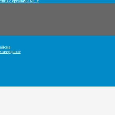
ствия с органами МСУ
айона
м координат