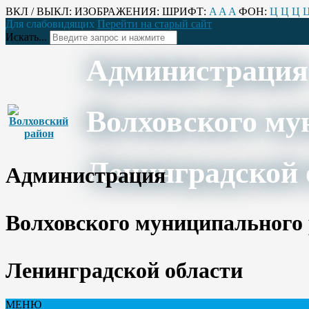
ВКЛ / ВЫКЛ:
ИЗОБРАЖЕНИЯ:
ШРИФТ:
A
A
A
ФОН:
Ц
Ц
Ц
Для слабовидящих
Перейти на старый сайт
Искать...
Администрация
Волховского му
Ленинградской 
Администрация
Волховского муниципального
Ленинградской области
МЕНЮ