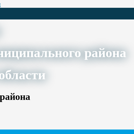
Ц
ниципального района
области
 района