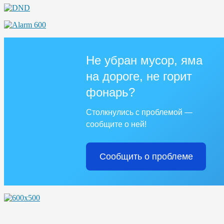
Не убран мусор, яма
на дороге, не горит
фонарь?
Столкнулись с проблемой —
сообщите о ней!
Сообщить о проблеме