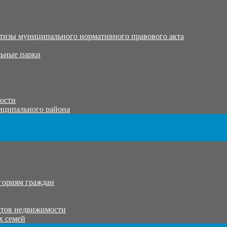
тизы муниципального нормативного правового акта
ьные парки
тости
иципального района
гориям граждан
ктов недвижимости
х семей