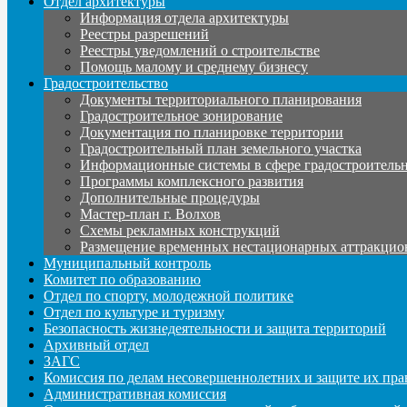
Отдел архитектуры
Информация отдела архитектуры
Реестры разрешений
Реестры уведомлений о строительстве
Помощь малому и среднему бизнесу
Градостроительство
Документы территориального планирования
Градостроительное зонирование
Документация по планировке территории
Градостроительный план земельного участка
Информационные системы в сфере градостроительн
Программы комплексного развития
Дополнительные процедуры
Мастер-план г. Волхов
Схемы рекламных конструкций
Размещение временных нестационарных аттракцио
Муниципальный контроль
Комитет по образованию
Отдел по спорту, молодежной политике
Отдел по культуре и туризму
Безопасность жизнедеятельности и защита территорий
Архивный отдел
ЗАГС
Комиссия по делам несовершеннолетних и защите их пра
Административная комиссия