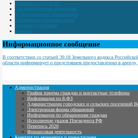
Информация по 8-ФЗ
Противодействие коррупции
Муниципальные образования
Нормативно-правовые акты
Интернет-приёмная
Выборы
Информационное сообщение
В соответствии со статьей 39.18 Земельного кодекса Россий
области информирует о предстоящем предоставлении в аренду с
Администрация
График приема граждан и контактные телефоны
Информация по 8-ФЗ
Администрации городских и сельских поселений В
Электронная форма обращений
Информация по обращениям граждан
Исполнение указов Президента РФ
Перепись 2020
Финансовая деятельность
Комитет по экономике и инвестициям