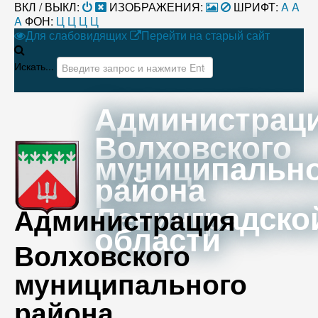
ВКЛ / ВЫКЛ:
ИЗОБРАЖЕНИЯ:
ШРИФТ:
A
A
A
ФОН:
Ц
Ц
Ц
Ц
Для слабовидящих
Перейти на старый сайт
Искать...
Администрац
Волховского
муниципальн
района
Ленинградско
Администрация
области
Волховского
муниципального
района