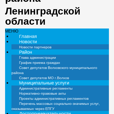
Ленинградской
области
МЕНЮ
Главная
Новости
Новости партнеров
Район
Глава администрации
График приема граждан
Совет депутатов Волховского муниципального
района
Совет депутатов МО г.Волхов
Муниципальные услуги
Административные регламенты
Нормативно-правовые акты
Проекты административных регламентов
Перечень массовых социально-значимых услуг,
оказываемых через ЕПГУ
Достопримечательности