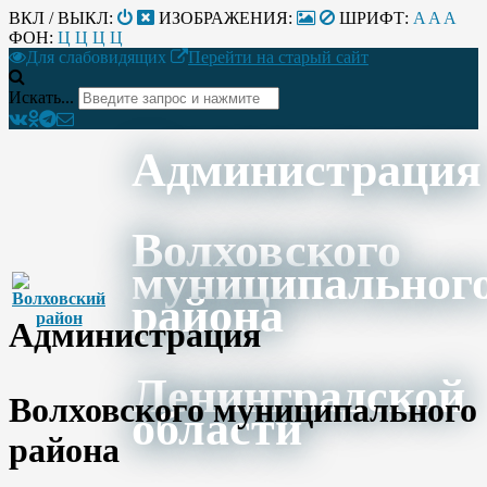
ВКЛ / ВЫКЛ:
ИЗОБРАЖЕНИЯ:
ШРИФТ:
A
A
A
ФОН:
Ц
Ц
Ц
Ц
Для слабовидящих
Перейти на старый сайт
Искать...
Администрация
Волховского
муниципальног
района
Администрация
Ленинградской
Волховского муниципального
области
района