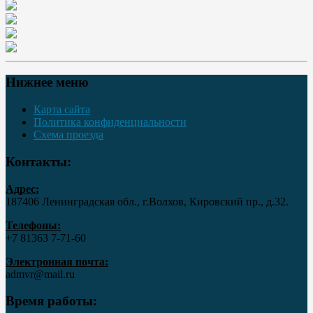
Нижнее меню
Карта сайта
Политика конфиденциальности
Схема проезда
Контакты:
Адрес:
187406 Ленинградская обл., г.Волхов, Кировский пр., д.32.
Телефоны:
+7 81363 7‑71-60
Электронная почта:
admvr@mail.ru
Время работы: