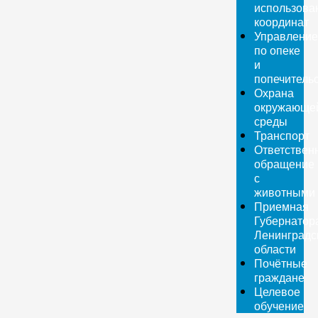
использова
координат
Управление
по опеке
и
попечитель
Охрана
окружающе
среды
Транспорт
Ответствен
обращение
с
животными
Приемная
Губернатор
Ленинградс
области
Почётные
граждане
Целевое
обучение