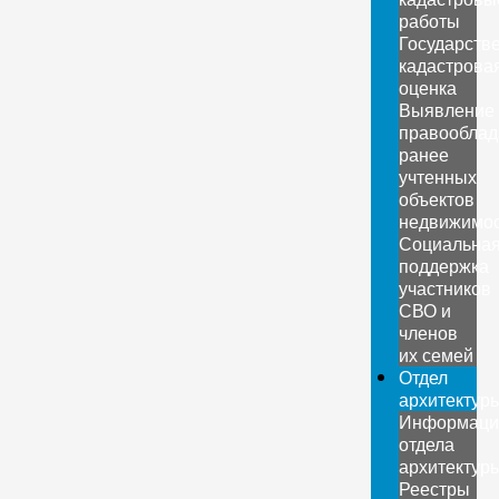
работы
Государств
кадастрова
оценка
Выявление
правооблад
ранее
учтенных
объектов
недвижимо
Социальна
поддержка
участников
СВО и
членов
их семей
Отдел
архитектур
Информаци
отдела
архитектур
Реестры