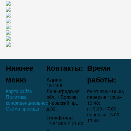
Нижнее
Контакты:
Время
меню
работы:
Адрес:
187406
Карта сайта
Ленинградская
пн-чт 9:00–18:00,
Политика
обл., г.Волхов,
перерыв 13:00–
конфиденциальности
Кировский пр.,
13:48;
Схема проезда
д.32.
пт 9:00–17:00,
перерыв 13:00–
Телефоны:
13:48
+7 81363 7‑71-60