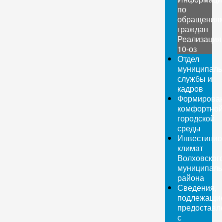
по
обращения
граждан
Реализация
10-оз
Отдел
муниципаль
службы и
кадров
Формирова
комфортно
городской
среды
Инвестици
климат
Волховског
муниципаль
района
Сведения,
подлежащи
предоставл
с