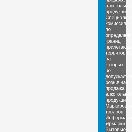
алкогольно
продукции
Специальн
комиссия
по
определен
границ
прилегающ
территорий,
на
которых
не
допускаетс
розничная
продажа
алкогольно
продукции
Маркировка
товаров
Информаци
Ярмарки
Бытовые