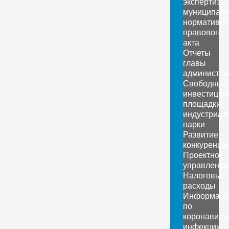
экспертизы
муниципаль
нормативно
правового
акта
Отчеты
главы
администра
Свободные
инвестицио
площадки,
индустриал
парки
Развитие
конкуренци
Проектное
управление
Налоговые
расходы
Информаци
по
коронавиру
инфекции