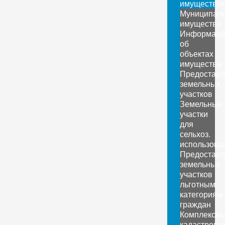
имущество
Муниципал
имущество
Информаци
об
объектах
имущества
Предоставл
земельных
участков
Земельные
участки
для
сельхоз.
использова
Предоставл
земельных
участков
льготным
категориям
граждан
Комплексн
кадастровы