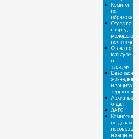
Комитет
по
образован
Отдел по
спорту,
молодежно
политике
Отдел по
культуре
и
туризму
Безопаснос
жизнедеяте
и защита
территорий
Архивный
отдел
ЗАГС
Комиссия
по делам
несовершен
и защите