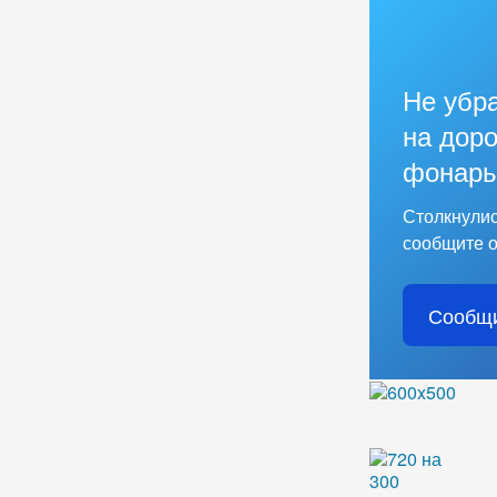
Не убр
на доро
фонарь
Столкнулис
сообщите о
Сообщи