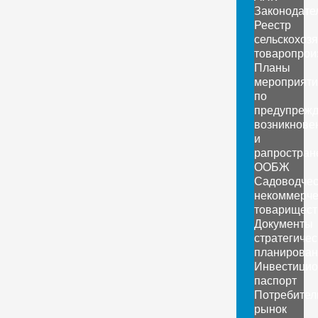
Законодате
Реестр
сельскохоз
товаропрои
Планы
мероприяти
по
предупреж
возникнове
и
рапростран
ООБЖ
Садоводчес
некоммерче
товарищест
Документы
стратегичес
планирован
Инвестици
паспорт
Потребител
рынок