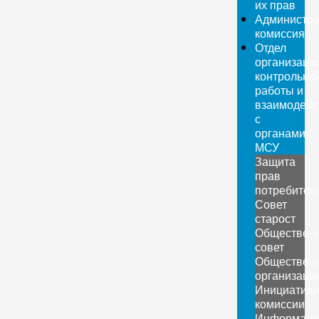
их прав
Администра
комиссия
Отдел
организаци
контрольно
работы и
взаимодейс
с
органами
МСУ
Защита
прав
потребител
Совет
старост
Обществен
совет
Обществен
организаци
Инициатив
комиссии
Информаци