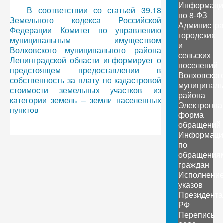
Информаци
В соответствии со статьей 39.18
по 8-ФЗ
Земельного кодекса Российской
Администр
Федерации Комитет по управлению
городских
муниципальным имуществом
и
Волховского муниципального района
сельских
Ленинградской области информирует о
поселений
предстоящем предоставлении в
Волховског
собственность за плату по кадастровой
муниципаль
стоимости земельных участков из
района
категории земель – земли населенных
Электронна
пунктов
форма
обращений
Информаци
по
обращения
граждан
Исполнени
указов
Президента
РФ
Перепись