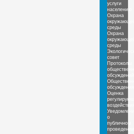
услуги
населению
Охрана
окружающе
среды
Охрана
окружающе
среды
Экологичес
совет
Протоколы
обществен
обсуждений
Обществен
обсуждения
Оценка
регулирующ
воздействи
Уведомлен
о
публичном
проведении