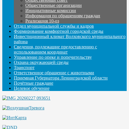
Общественный совет
Общественные организации
Инициативные комиссии
Информация по обращениям граждан
Реализация 10-оз
Отдел муниципальной службы и кадров
Формирование комфортной городской среды
Инвестиционный климат Волховского муниципального
района
Сведения, подлежащие предоставлению с
использованием координат
Управление по опеке и попечительству
Охрана окружающей среды
Транспорт
Ответственное обращение с животными
Приемная Губернатора Ленинградской области
Почётные граждане
Целевое обучение