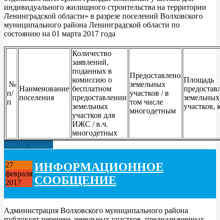
индивидуального жилищного строительства на территории
Ленинградской области» в разрезе поселений Волховского
муниципального района Ленинградской области по
состоянию на 01 марта 2017 года
Количество
заявлений,
поданных в
Предоставлено
комиссию о
Площадь
№
земельных
Наименование
бесплатном
предостав
п/
участков / в
поселения
предоставлении
земельных
п
том числе
земельных
участков, 
многодетным
участков для
ИЖС / в.ч.
многодетных
Читать дальше
ИНФОРМАЦИОННОЕ
27
февраля
СООБЩЕНИЕ
2017
Администрация Волховского муниципального района
публикует перечень земельных участков, предназначенных