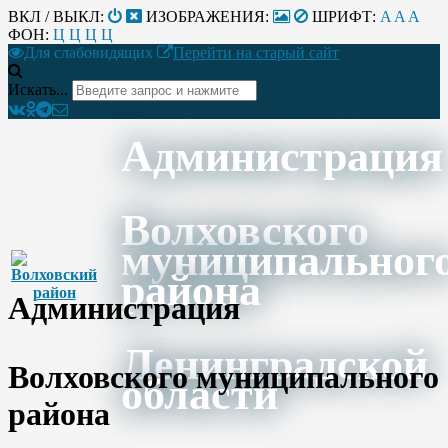
ВКЛ / ВЫКЛ:
ИЗОБРАЖЕНИЯ:
ШРИФТ:
A
A
A
ФОН:
Ц
Ц
Ц
Ц
Для слабовидящих
Перейти на старый сайт
Искать...
Администрация
Волховского
муниципальног
района
Администрация
Ленинградской
Волховского муниципального
области
района