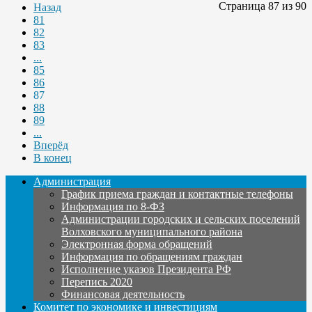
Страница 87 из 90
Назад
81
82
83
...
85
86
87
88
89
...
Вперёд
В конец
Администрация
График приема граждан и контактные телефоны
Информация по 8-ФЗ
Администрации городских и сельских поселений
Волховского муниципального района
Электронная форма обращений
Информация по обращениям граждан
Исполнение указов Президента РФ
Перепись 2020
Финансовая деятельность
Комитет по экономике и инвестициям