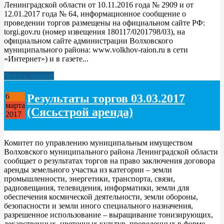
Ленинградской области от 10.11.2016 года № 2909 и от
12.01.2017 года № 64, информационное сообщение о
проведении торгов размещены на официальном сайте РФ:
torgi.gov.ru (номер извещения 180117/0201798/03), на
официальном сайте администрации Волховского
муниципального района: www.volkhov-raion.ru в сети
«Интернет») и в газете...
Читать дальше
Результаты торгов 03.03.2017
6
марта
(Сясьстрой аренда)
2017
Комитет по управлению муниципальным имуществом
Волховского муниципального района Ленинградской области
сообщает о результатах торгов на право заключения договора
аренды земельного участка из категории – земли
промышленности, энергетики, транспорта, связи,
радиовещания, телевидения, информатики, земли для
обеспечения космической деятельности, земли обороны,
безопасности и земли иного специального назначения,
разрешенное использование – выращивание тонизирующих,
лекарственных, цветочных культур, проведенных в форме