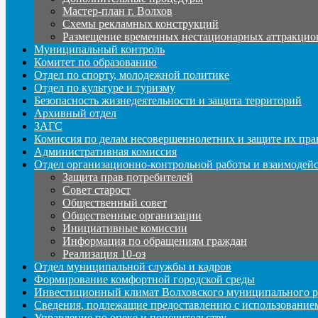
Мастер-план г. Волхов
Схемы рекламных конструкций
Размещение временных нестационарных аттракцио
Муниципальный контроль
Комитет по образованию
Отдел по спорту, молодежной политике
Отдел по культуре и туризму
Безопасность жизнедеятельности и защита территорий
Архивный отдел
ЗАГС
Комиссия по делам несовершеннолетних и защите их пра
Административная комиссия
Отдел организационно-контрольной работы и взаимодей
Защита прав потребителей
Совет старост
Общественный совет
Общественные организации
Инициативные комиссии
Информация по обращениям граждан
Реализация 10-оз
Отдел муниципальной службы и кадров
Формирование комфортной городской среды
Инвестиционный климат Волховского муниципального р
Сведения, подлежащие предоставлению с использование
Управление по опеке и попечительству