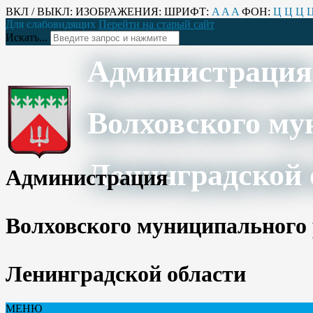
ВКЛ / ВЫКЛ:
ИЗОБРАЖЕНИЯ:
ШРИФТ:
A
A
A
ФОН:
Ц
Ц
Ц
Для слабовидящих
Перейти на старый сайт
Искать...
Администрация
Волховского му
Ленинградской 
Администрация
Волховского муниципального
Ленинградской области
МЕНЮ