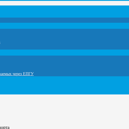
а
ываемых через ЕПГУ
порта