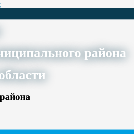
Ц
ниципального района
области
 района