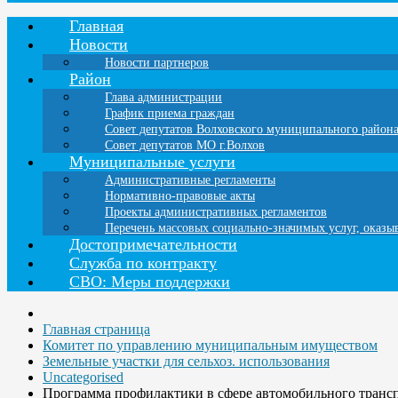
Главная
Новости
Новости партнеров
Район
Глава администрации
График приема граждан
Совет депутатов Волховского муниципального район
Совет депутатов МО г.Волхов
Муниципальные услуги
Административные регламенты
Нормативно-правовые акты
Проекты административных регламентов
Перечень массовых социально-значимых услуг, оказ
Достопримечательности
Служба по контракту
СВО: Меры поддержки
Главная страница
Комитет по управлению муниципальным имуществом
Земельные участки для сельхоз. использования
Uncategorised
Программа профилактики в сфере автомобильного транс