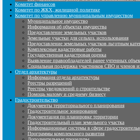
Комитет финансов
Комитет по ЖКХ, жилищной политике
Комитет по управлению муниципальным имуществом
Муниципальное имущество
Информация об объектах имущества
Предоставление земельных участков
Земельные участки для сельхоз. использования
Предоставление земельных участков льготным кате
Комплексные кадастровые работы
Государственная кадастровая оценка
Выявление правообладателей ранее учтенных объе
Социальная поддержка участников СВО и членов и
Отдел архитектуры
Информация отдела архитектуры
Реестры разрешений
Реестры уведомлений о строительстве
Помощь малому и среднему бизнесу
Градостроительство
Документы территориального планирования
Градостроительное зонирование
Документация по планировке территории
Градостроительный план земельного участка
Информационные системы в сфере градостроительн
Программы комплексного развития
Дополнительные процедуры