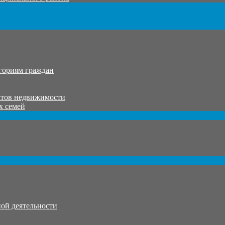
гориям граждан
ктов недвижимости
х семей
ой деятельности