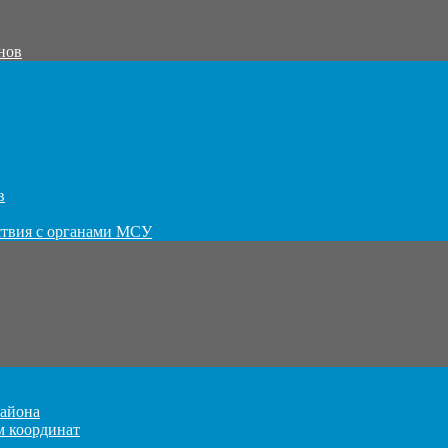
нов
в
ствия с органами МСУ
айона
м координат