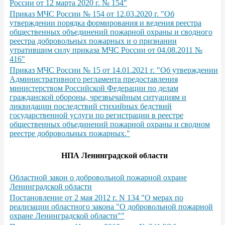
России от 12 марта 2020 г. № 154"
Приказ МЧС России № 154 от 12.03.2020 г. "Об
утверждении порядка формирования и ведения реестра
общественных объединений пожарной охраны и сводного
реестра добровольных пожарных и о признании
утратившим силу приказа МЧС России от 04.08.2011 №
416"
Приказ МЧС России № 15 от 14.01.2021 г. "Об утверждении
Административного регламента предоставления
министерством Российской Федерации по делам
гражданской обороны, чрезвычайным ситуациям и
ликвидации последствий стихийных бедствий
государственной услуги по регистрации в реестре
общественных объединений пожарной охраны и сводном
реестре добровольных пожарных."
НПА Ленинградской области
Областной закон о добровольной пожарной охране
Ленинградской области
Постановление от 2 мая 2012 г. N 134 "О мерах по
реализации областного закона "О добровольной пожарной
охране Ленинградской области""