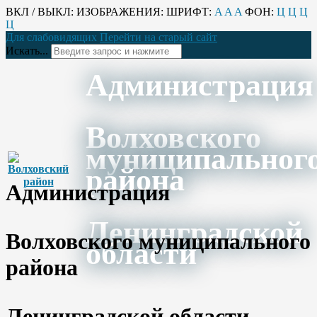
ВКЛ / ВЫКЛ:
ИЗОБРАЖЕНИЯ:
ШРИФТ:
A
A
A
ФОН:
Ц
Ц
Ц
Ц
Для слабовидящих
Перейти на старый сайт
Искать...
Администрация
Волховского
муниципальног
района
Администрация
Ленинградской
Волховского муниципального
области
района
Ленинградской области