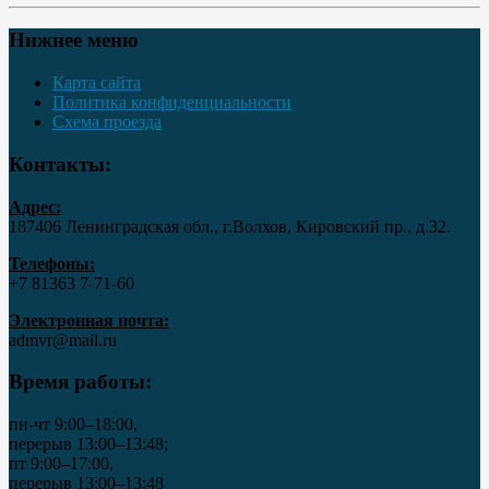
Нижнее меню
Карта сайта
Политика конфиденциальности
Схема проезда
Контакты:
Адрес:
187406 Ленинградская обл., г.Волхов, Кировский пр., д.32.
Телефоны:
+7 81363 7‑71-60
Электронная почта:
admvr@mail.ru
Время работы:
пн-чт 9:00–18:00,
перерыв 13:00–13:48;
пт 9:00–17:00,
перерыв 13:00–13:48