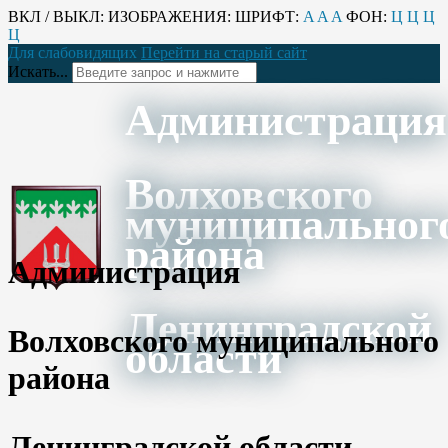
ВКЛ / ВЫКЛ:
ИЗОБРАЖЕНИЯ:
ШРИФТ:
A
A
A
ФОН:
Ц
Ц
Ц
Ц
Для слабовидящих
Перейти на старый сайт
Искать...
Администрация
Волховского
муниципальног
района
Администрация
Ленинградской
Волховского муниципального
области
района
Ленинградской области