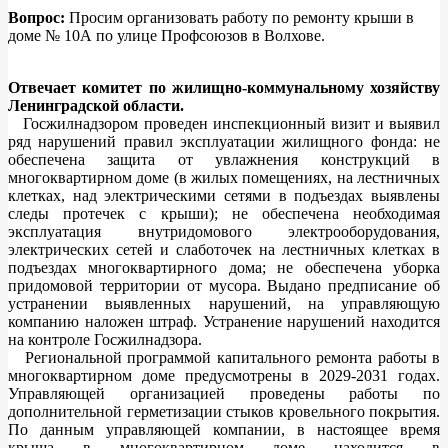
Вопрос:
Просим организовать работу по ремонту крыши в
доме № 10А по улице Профсоюзов в Волхове.
Отвечает комитет по жилищно-коммунальному хозяйству
Ленинградской области.
Госжилнадзором проведен инспекционный визит и выявил
ряд нарушений правил эксплуатации жилищного фонда: не
обеспечена защита от увлажнения конструкций в
многоквартирном доме (в жилых помещениях, на лестничных
клетках, над электрическими сетями в подъездах выявлены
следы протечек с крыши); не обеспечена необходимая
эксплуатация внутридомового электрооборудования,
электрических сетей и слаботочек на лестничных клетках в
подъездах многоквартирного дома; не обеспечена уборка
придомовой территории от мусора. Выдано предписание об
устранении выявленных нарушений, на управляющую
компанию наложен штраф. Устранение нарушений находится
на контроле Госжилнадзора.
Региональной программой капитального ремонта работы в
многоквартирном доме предусмотрены в 2029-2031 годах.
Управляющей организацией проведены работы по
дополнительной герметизации стыков кровельного покрытия.
По данным управляющей компании, в настоящее время
крыша в многоквартирном доме находится в