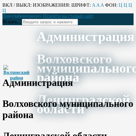
ВКЛ / ВЫКЛ:
ИЗОБРАЖЕНИЯ:
ШРИФТ:
A
A
A
ФОН:
Ц
Ц
Ц
Ц
Для слабовидящих
Перейти на старый сайт
Искать...
Администрация
Волховского
муниципальног
района
Администрация
Ленинградской
Волховского муниципального
области
района
Ленинградской области