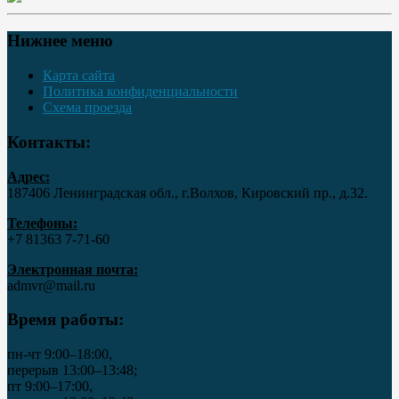
Нижнее меню
Карта сайта
Политика конфиденциальности
Схема проезда
Контакты:
Адрес:
187406 Ленинградская обл., г.Волхов, Кировский пр., д.32.
Телефоны:
+7 81363 7‑71-60
Электронная почта:
admvr@mail.ru
Время работы:
пн-чт 9:00–18:00,
перерыв 13:00–13:48;
пт 9:00–17:00,