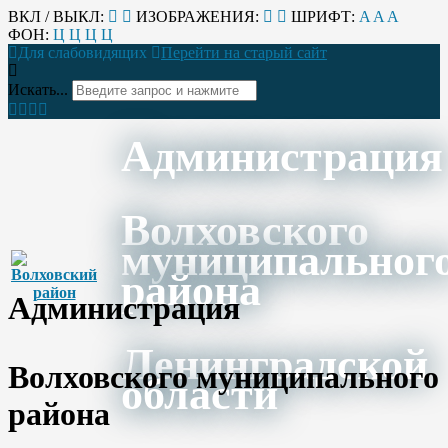
ВКЛ / ВЫКЛ:
ИЗОБРАЖЕНИЯ:
ШРИФТ:
A
A
A
ФОН:
Ц
Ц
Ц
Ц
Для слабовидящих
Перейти на старый сайт
Искать...
Администрация
Волховского
муниципальног
района
Администрация
Ленинградской
Волховского муниципального
области
района