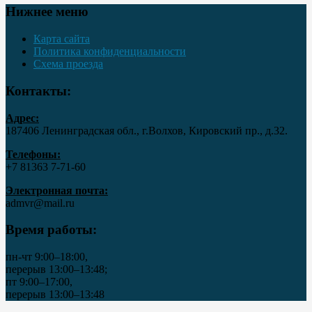
Нижнее меню
Карта сайта
Политика конфиденциальности
Схема проезда
Контакты:
Адрес:
187406 Ленинградская обл., г.Волхов, Кировский пр., д.32.
Телефоны:
+7 81363 7‑71-60
Электронная почта:
admvr@mail.ru
Время работы:
пн-чт 9:00–18:00,
перерыв 13:00–13:48;
пт 9:00–17:00,
перерыв 13:00–13:48