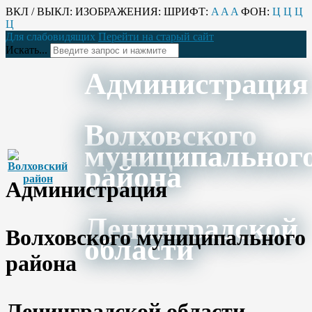
ВКЛ / ВЫКЛ:
ИЗОБРАЖЕНИЯ:
ШРИФТ:
A
A
A
ФОН:
Ц
Ц
Ц
Ц
Для слабовидящих
Перейти на старый сайт
Искать...
Администрация
Волховского
муниципальног
района
Администрация
Ленинградской
Волховского муниципального
области
района
Ленинградской области