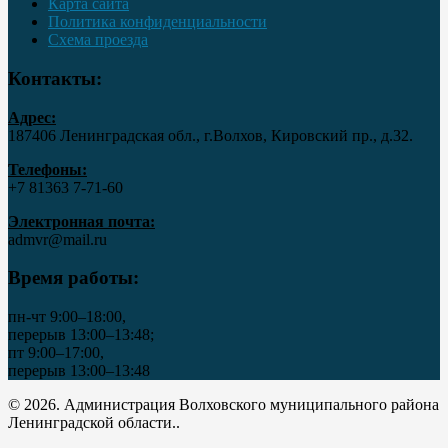
Карта сайта
Политика конфиденциальности
Схема проезда
Контакты:
Адрес:
187406 Ленинградская обл., г.Волхов, Кировский пр., д.32.
Телефоны:
+7 81363 7‑71-60
Электронная почта:
admvr@mail.ru
Время работы:
пн-чт 9:00–18:00,
перерыв 13:00–13:48;
пт 9:00–17:00,
перерыв 13:00–13:48
© 2026. Администрация Волховского муниципального района
Ленинградской области..