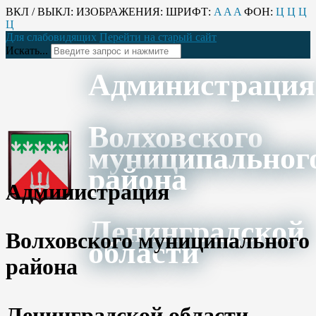
ВКЛ / ВЫКЛ:
ИЗОБРАЖЕНИЯ:
ШРИФТ:
A
A
A
ФОН:
Ц
Ц
Ц
Ц
Для слабовидящих
Перейти на старый сайт
Искать...
Администрация
Волховского
муниципальног
района
Администрация
Ленинградской
Волховского муниципального
области
района
Ленинградской области