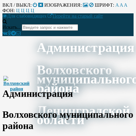
ВКЛ / ВЫКЛ:
ИЗОБРАЖЕНИЯ:
ШРИФТ:
A
A
A
ФОН:
Ц
Ц
Ц
Ц
Для слабовидящих
Перейти на старый сайт
Искать...
Администрация
Волховского
муниципальног
района
Администрация
Ленинградской
Волховского муниципального
области
района