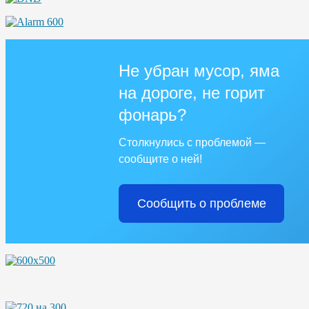
Не убран мусор, яма
на дороге, не горит
фонарь?
Столкнулись с проблемой —
сообщите о ней!
Сообщить о проблеме