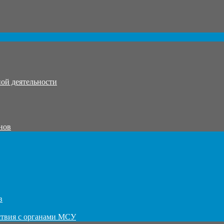
ой деятельности
нов
в
ствия с органами МСУ