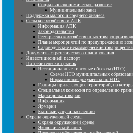
Социально-экономическое развитие
Муниципальный заказ
Поддержка малого и среднего бизнеса
Сельское хозяйство и АПК
Информация АПК
Законодательство
Реестр сельскохозяйственных товаропроизвод
Планы мероприятий по предупреждению воз
Садоводческие некоммерческие товарищества
Документы стратегического планирования
Инвестиционный паспорт
Потребительский рынок
Нестационарные торговые объекты (НТО)
Схемы НТО муниципальных образовани
Нормативные документы по НТО
Границы прилегающих территорий, на которы
Специальная комиссия по определению грани
Маркировка товаров
Информация
Ярмарки
Бытовые услуги населению
Охрана окружающей среды
Охрана окружающей среды
Экологический совет
Протоколы общественных обсуждений