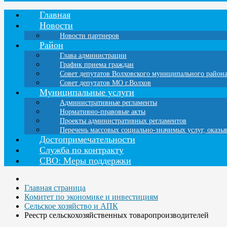
Главная
Новости
Новости партнеров
Район
Глава администрации
График приема граждан
Совет депутатов Волховского муниципального район
Совет депутатов МО г.Волхов
Муниципальные услуги
Административные регламенты
Нормативно-правовые акты
Проекты административных регламентов
Перечень массовых социально-значимых услуг, оказ
Достопримечательности
Служба по контракту
СВО: Меры поддержки
Главная страница
Комитет по экономике и инвестициям
Сельское хозяйство и АПК
Реестр сельскохозяйственных товаропроизводителей