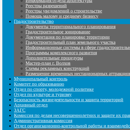
Информация отдела архитектуры
Реестры разрешений
Реестры уведомлений о строительстве
Помощь малому и среднему бизнесу
Градостроительство
Документы территориального планирования
Градостроительное зонирование
Документация по планировке территории
Градостроительный план земельного участка
Информационные системы в сфере градостроительн
Программы комплексного развития
Дополнительные процедуры
Мастер-план г. Волхов
Схемы рекламных конструкций
Размещение временных нестационарных аттракцио
Муниципальный контроль
Комитет по образованию
Отдел по спорту, молодежной политике
Отдел по культуре и туризму
Безопасность жизнедеятельности и защита территорий
Архивный отдел
ЗАГС
Комиссия по делам несовершеннолетних и защите их пра
Административная комиссия
Отдел организационно-контрольной работы и взаимодей