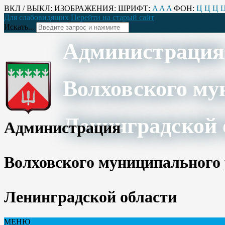
ВКЛ / ВЫКЛ:
ИЗОБРАЖЕНИЯ:
ШРИФТ:
A
A
A
ФОН:
Ц
Ц
Ц
Для слабовидящих
Перейти на старый сайт
Искать...
Администрация
Волховского му
Ленинградской 
Администрация
Волховского муниципального
Ленинградской области
МЕНЮ