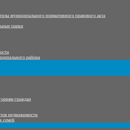
тизы муниципального нормативного правового акта
ьные парки
тости
иципального района
гориям граждан
ктов недвижимости
х семей