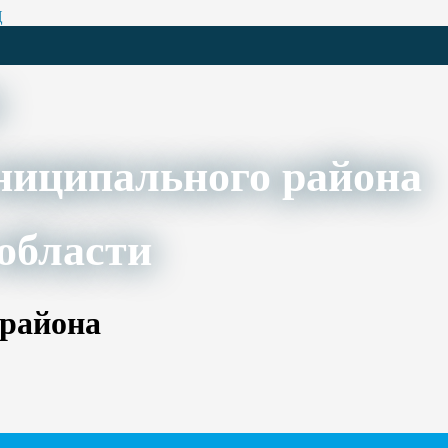
Ц
ниципального района
области
 района