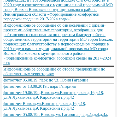
подлежащих в первоочередном порядке благоустройству в
2020 году в соответствии с муниципальной программой МО
город Волхов Волховского муниципального района
Ленинградской области «Формирование комфортной
городской среды на 2017-2024 годы»"
Информационное сообщение об ознакомлении с дизайн-
проектами общественных территорий, отобранных для
рейтингового голосования по проектам благоустройства
общественных территорий на территории МО город Волхов,
подлежащих благоустройству в первоочередном порядке в
2019 году в рамках муниципальной программы МО город
Волхов Волховского муниципального района
«Формирование комфортной городской среды на 2017-2024
г.г.»
Информационное сообщение об отборе предложений по
общественным территориям
фотоотчет 05.08.19. парк по ул. Юрия Гагарина
фотоотчет от 13.09.2019г. парк Гагарина
фотоотчет 19.06.19г.,Волхов,ул.Волгоградская д.16,д.18,
ул.А.Лукьянова д.9, Кировский пр.д.42
фотоотчет Волхов,ул.Волгоградская д.16,д.18,
ул.А.Лукьянова д.9, Кировский пр.д.42
фотоотчет 05.08.19г. Волхов, ул. Гагарина д.2.д.2а,д.4.д.4а,