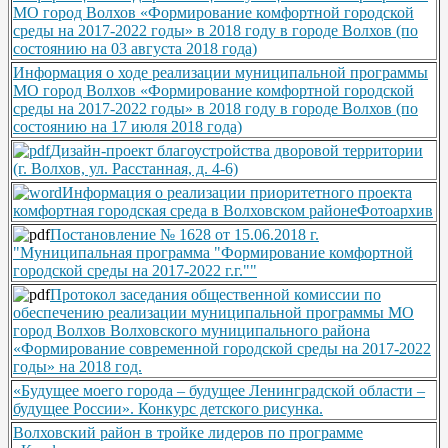
МО город Волхов «Формирование комфортной городской
среды на 2017-2022 годы» в 2018 году в городе Волхов (по
состоянию на 03 августа 2018 года)
Информация о ходе реализации муниципальной программы
МО город Волхов «Формирование комфортной городской
среды на 2017-2022 годы» в 2018 году в городе Волхов (по
состоянию на 17 июля 2018 года)
Дизайн-проект благоустройства дворовой территории
(г. Волхов, ул. Расстанная, д. 4-6)
Информация о реализации приоритетного проекта
комфортная городская среда в Волховском районе
Фотоархив
Постановление № 1628 от 15.06.2018 г.
"Муниципальная программа "Формирование комфортной
городской среды на 2017-2022 г.г.""
Протокол заседания общественной комиссии по
обеспечению реализации муниципальной программы МО
город Волхов Волховского муниципального района
«Формирование современной городской среды на 2017-2022
годы» на 2018 год.
«Будущее моего города – будущее Ленинградской области –
будущее России». Конкурс детского рисунка.
Волховский район в тройке лидеров по программе