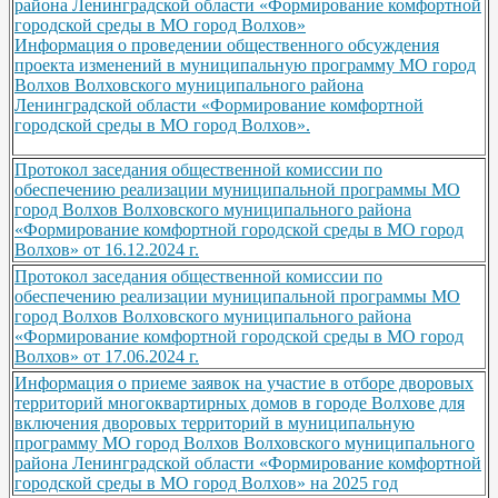
района Ленинградской области «Формирование комфортной
городской среды в МО город Волхов»
Информация о проведении общественного обсуждения
проекта изменений в муниципальную программу МО город
Волхов Волховского муниципального района
Ленинградской области «Формирование комфортной
городской среды в МО город Волхов».
Протокол заседания общественной комиссии по
обеспечению реализации муниципальной программы МО
город Волхов Волховского муниципального района
«Формирование комфортной городской среды в МО город
Волхов» от 16.12.2024 г.
Протокол заседания общественной комиссии по
обеспечению реализации муниципальной программы МО
город Волхов Волховского муниципального района
«Формирование комфортной городской среды в МО город
Волхов» от 17.06.2024 г.
Информация о приеме заявок на участие в отборе дворовых
территорий многоквартирных домов в городе Волхове для
включения дворовых территорий в муниципальную
программу МО город Волхов Волховского муниципального
района Ленинградской области «Формирование комфортной
городской среды в МО город Волхов» на 2025 год