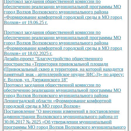
Протокол заседания общественной комиссии по
обеспечению реализации муниципальной программы МО
город Волхов Волховского муниципального района
«Формирование комфортной городской среды в МО город
Волхов» от 19.06.25 г.
Протокол заседания общественной комиссии по
обеспечению реализации муниципальной программы МО
город Волхов Волховского муниципального района
«Формирование комфортной городской среды в МО город
Волхов» от 18.02.2025 г.
Дизайн-проект "Благоустройство общественного
пространства «Территория привокзальной площади
(Привокзальный сквер и территория, на которой находится
памятный знак - артиллерийское орудие ЗИС-3)» по адресу:
г. Волхов, ул. Дзержинского 18"
Протокол заседания общественной комиссии по
обеспечению реализации муниципальной программы МО
город Волхов Волховского муниципального района
Ленинградской области «Формирование комфортной
городской среды в МО город Волхов»
Постановление "О внесении изменений в постановление
администрации Волховского муниципального района от
30.06.2017 № 2025 «Об утверждении муниципальной
программы МО город Волхов Волховского муниципального