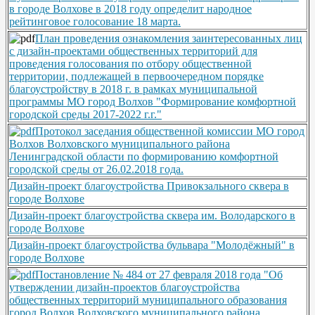
в городе Волхове в 2018 году определит народное
рейтинговое голосование 18 марта.
План проведения ознакомления заинтересованных лиц
с дизайн-проектами общественных территорий для
проведения голосования по отбору общественной
территории, подлежащей в первоочередном порядке
благоустройству в 2018 г. в рамках муниципальной
программы МО город Волхов "Формирование комфортной
городской среды 2017-2022 г.г."
Протокол заседания общественной комиссии МО город
Волхов Волховского муниципального района
Ленинградской области по формированию комфортной
городской среды от 26.02.2018 года.
Дизайн-проект благоустройства Привокзального сквера в
городе Волхове
Дизайн-проект благоустройства сквера им. Володарского в
городе Волхове
Дизайн-проект благоустройства бульвара "Молодёжный" в
городе Волхове
Постановление № 484 от 27 февраля 2018 года "Об
утверждении дизайн-проектов благоустройства
общественных территорий муниципального образования
город Волхов Волховского муниципального района