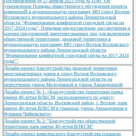
Постановление от 27 апреля 2021 года № 1190 "Об
утвержлении Порядка общественного обсуждения проекта
изменениЙ в муниципальную программу МО город Волхов
Волховского муниципального района Ленинградской
области "Формирование комфортной городской среды на
2017-2024 годы", Порядков предоставления, рассмотрения и
оценки предложений заинтересованных лиц для включения
общественной территории, дворовой территории в
муниципальную программу МО город Волхов Волховского
муниципального района Ленпнградской области
"Формирование комфортной городской среды на 2017-2024
годы""
Дизайн-проект благоустройства дворовой территории
многоквартирных домов в город Волхов Волховского
муниципального района Ленинградской области на
пересечении улицы Молодежной и улицы Авиационной
Дизайн-проект № 1: «Благоустройство территории парка
имени 40-летия ВЛКСМ, расположенного по адресу:
Ленинградская область, Волховский район, г. Волхов, парк
имени 40-летия ВЛКСМ в границах улицы Авиационная и
бульвара Чайковского»
Дизайн-проект № 2: "Благоустройство общественной
территории парк имени 40-летия ВЛКСМ"
Дизайн-проект комплексного благоустройства площади