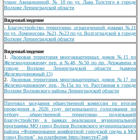
улице Авиационной, № 10 по ул. Льва Толстого в городе
Волхове Ленинградской области
Видеонаблюдение
- Благоустройство территории, ограниченной домами №21
по ул. Ломоносова, №21, №23 по ул. Волгоградской в городе
Волхове Ленинградской области
Видеонаблюдение
1.
Дворовая территория многоквартирных домов №15 по
Железнодорожному пер. и №48, №50 по пр. Державина в
городе Волхове Ленинградской области (камера
Железнодорожный 15)
2.
Дворовая территория многоквартирных домов №17 по
Железнодорожному пер., №15а по ул. Расстанная в городе
Волхове Волховского района Ленинградской области
Протокол заседания общественной комиссии по итогам
проведения в 2026 году регионального голосования по
отбору общественной территории, подлежащей
благоустройству в рамках реализации муниципальной
программы МО город Волхов Волховского муниципального
района «Формирование комфортной городской среды в МО
город Волхов", на платформе https://вместе47.рф