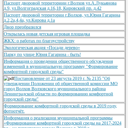
Паспорт дворовой территориии г.Волхов ул.А.Лукьянова
д.9, ул.Волгоградская д.16,18, Кировский пр. д.42
Паспорт дворовой территории г.Волхов, ул.Юрия Гагарина
д.2,2а,4,4а, ул.Кирова д.1а
Двор преобразился
Открылась новая детская игровая площадка
ЖКХ: о работах по благоустройству
Экологическая акция «Посади дерево»
Парку по улице Юрия Гагарина - быть!
Информация о проведении общественного обсуждения
изменений в муниципальную программу "Формирование
комфортной городской среды"
Постановление от 23 августа 2019 г. № 2135 "Об
утверждении Положении об общественной комиссии МО
город Волхов Волховского муниципального района
Ленинградской области по формированию комфортной
городской среды"
Формирование комфортной городской среды в 2019 году,
фотоотчёт.
Информация о реализации муниципальной программы
«Формирование комфортной городской среды на 2017-2024