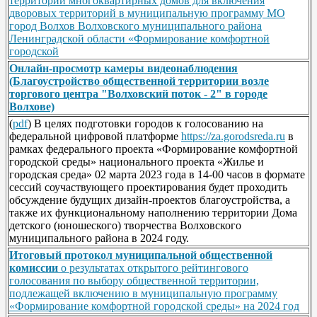
территорий многоквартирных домов для включения
дворовых территорий в муниципальную программу МО
город Волхов Волховского муниципального района
Ленинградской области «Формирование комфортной
городской
Онлайн-просмотр камеры видеонаблюдения
(Благоустройство общественной территории возле
торгового центра "Волховский поток - 2" в городе
Волхове)
(
pdf
) В целях подготовки городов к голосованию на
федеральной цифровой платформе
https://za.gorodsreda.ru
в
рамках федерального проекта «Формирование комфортной
городской среды» национального проекта «Жилье и
городская среда» 02 марта 2023 года в 14-00 часов в формате
сессий соучаствующего проектирования будет проходить
обсуждение будущих дизайн-проектов благоустройства, а
также их функциональному наполнению территории Дома
детского (юношеского) творчества Волховского
муниципального района в 2024 году.
Итоговый протокол муниципальной общественной
комиссии
o результатах открытого рейтингового
голосования по выбору общественной территории,
подлежащей включению в муниципальную программу
«Формирование комфортной городской среды» на 2024 год