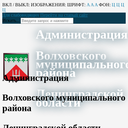
ВКЛ / ВЫКЛ:
ИЗОБРАЖЕНИЯ:
ШРИФТ:
A
A
A
ФОН:
Ц
Ц
Ц
Ц
Для слабовидящих
Перейти на старый сайт
Искать...
Администрация
Волховского
муниципальног
района
Администрация
Ленинградской
Волховского муниципального
области
района
Ленинградской области