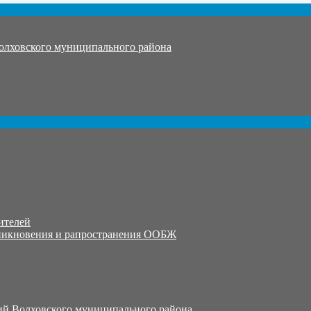
олховского муниципального района
ителей
никновения и рапространения ООБЖ
й Волховского муниципального района