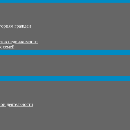
гориям граждан
ктов недвижимости
х семей
ой деятельности