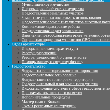
Муниципальное имущество
Информация об объектах имущества
Предоставление земельных участков
Земельные участки для сельхоз. использования
Предоставление земельных участков льготным кате
Комплексные кадастровые работы
Государственная кадастровая оценка
Выявление правообладателей ранее учтенных объе
Социальная поддержка участников СВО и членов и
Отдел архитектуры
Информация отдела архитектуры
Реестры разрешений
Реестры уведомлений о строительстве
Помощь малому и среднему бизнесу
Градостроительство
Документы территориального планирования
Градостроительное зонирование
Документация по планировке территории
Градостроительный план земельного участка
Информационные системы в сфере градостроительн
Программы комплексного развития
Дополнительные процедуры
Мастер-план г. Волхов
Схемы рекламных конструкций