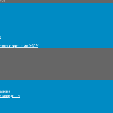
нов
в
ствия с органами МСУ
айона
м координат