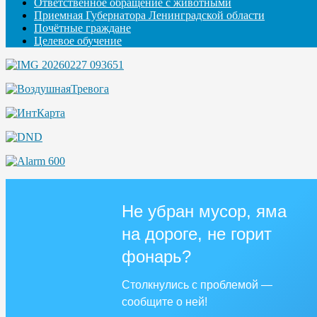
Ответственное обращение с животными
Приемная Губернатора Ленинградской области
Почётные граждане
Целевое обучение
Не убран мусор, яма
на дороге, не горит
фонарь?
Столкнулись с проблемой —
сообщите о ней!