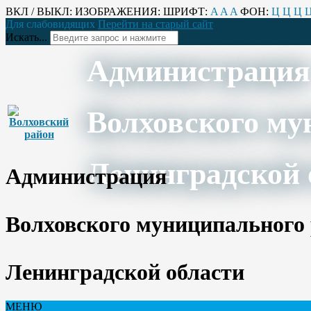
ВКЛ / ВЫКЛ:
ИЗОБРАЖЕНИЯ:
ШРИФТ:
A
A
A
ФОН:
Ц
Ц
Ц
Для слабовидящих
Перейти на старый сайт
Искать...
Администрация
Волховского му
Ленинградской 
Администрация
Волховского муниципального
Ленинградской области
МЕНЮ