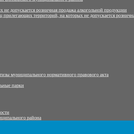
х не допускается розничная продажа алкогольной продукции
ц прилегающих территорий, на которых не допускается розничн
тизы муниципального нормативного правового акта
ьные парки
тости
иципального района