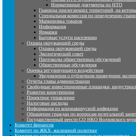
Нормативные документы по НТО
Границы прилегающих территорий, на которы
Специальная комиссия по определению грани
Маркировка товаров
Информация
Ярмарки
Бытовые услуги населению
Охрана окружающей среды
Охрана окружающей среды
Экологический совет
Протоколы общественных обсуждений
Общественные обсуждения
Оценка регулирующего воздействия
Уведомления о публичном проведении экспер
Отчеты главы администрации
Свободные инвестиционные площадки, индустриал
Развитие конкуренции
Проектное управление
Налоговые расходы
Информация по коронавирусной инфекции
Обращение граждан по вопросам нелегальной заня
Государственный реестр СО НКО Волховского мун
Комитет финансов
Комитет по ЖКХ, жилищной политике
Комитет по управлению муниципальным имуществом