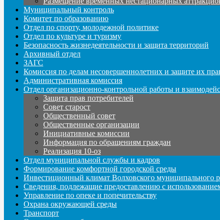
Размещение временных нестационарных аттракцио
Муниципальный контроль
Комитет по образованию
Отдел по спорту, молодежной политике
Отдел по культуре и туризму
Безопасность жизнедеятельности и защита территорий
Архивный отдел
ЗАГС
Комиссия по делам несовершеннолетних и защите их пра
Административная комиссия
Отдел организационно-контрольной работы и взаимодей
Защита прав потребителей
Совет старост
Общественный совет
Общественные организации
Инициативные комиссии
Информация по обращениям граждан
Реализация 10-оз
Отдел муниципальной службы и кадров
Формирование комфортной городской среды
Инвестиционный климат Волховского муниципального р
Сведения, подлежащие предоставлению с использование
Управление по опеке и попечительству
Охрана окружающей среды
Транспорт