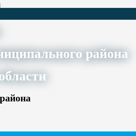
Ц
ниципального района
области
 района