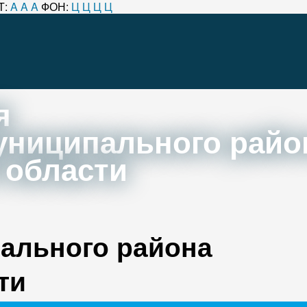
Т:
A
A
A
ФОН:
Ц
Ц
Ц
Ц
я
униципального райо
 области
ального района
ти