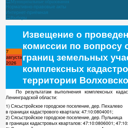
Муниципальные образования
Нормативно-правовые акты
Интернет-приёмная
Выборы
Извещение о проведен
комиссии по вопросу 
7
границ земельных уча
августа
2026
комплексных кадастро
территории Волховско
По результатам выполнения комплексных кадастр
Ленинградской области:
1) Сясьстройское городское поселение, дер. Пехалево
в границах кадастрового квартала: 47:10:0804001;
2) Сясьстройское городское поселение, дер. Пульница
в границах кадастровых кварталов: 47:10:0806001; 47:10