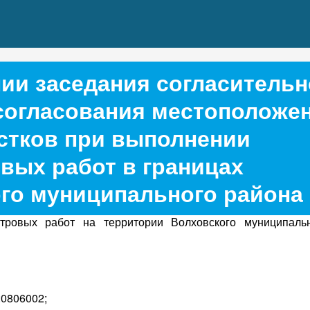
ии заседания согласитель
согласования местоположе
стков при выполнении
вых работ в границах
го муниципального района
овых работ на территории Волховского муниципальн
:0806002;