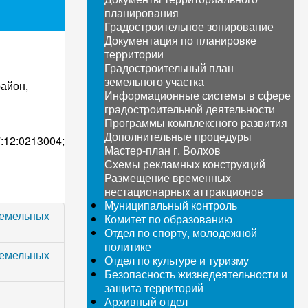
планирования
Градостроительное зонирование
Документация по планировке
территории
Градостроительный план
земельного участка
айон,
Информационные системы в сфере
градостроительной деятельности
Программы комплексного развития
Дополнительные процедуры
12:0213004;
Мастер-план г. Волхов
Схемы рекламных конструкций
Размещение временных
нестационарных аттракционов
Муниципальный контроль
земельных
Комитет по образованию
Отдел по спорту, молодежной
политике
земельных
Отдел по культуре и туризму
Безопасность жизнедеятельности и
защита территорий
Архивный отдел