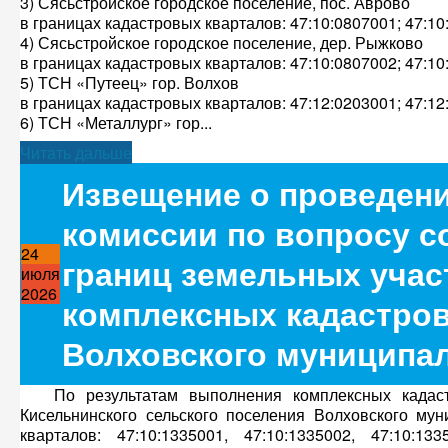
3) Сясьстройское городское поселение, пос. Аврово
в границах кадастровых кварталов: 47:10:0807001; 47:10
4) Сясьстройское городское поселение, дер. Рыжково
в границах кадастровых кварталов: 47:10:0807002; 47:10
5) ТСН «Путеец» гор. Волхов
в границах кадастровых кварталов: 47:12:0203001; 47:12
6) ТСН «Металлург» гор...
Читать дальше
Извещение о проведени
комиссии по вопросу с
24
границ земельных учас
июля
2026
комплексных кадастров
Волховского муниципа
По результатам выполнения комплексных кадаст
Кисельнинского сельского поселения Волховского му
кварталов: 47:10:1335001, 47:10:1335002, 47:10:133