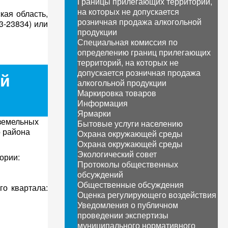
Границы прилегающих территорий,
на которых не допускается
кая область,
розничная продажа алкогольной
3-23834) или
продукции
Специальная комиссия по
определению границ прилегающих
территорий, на которых не
допускается розничная продажа
ой
алкогольной продукции
Маркировка товаров
Информация
Ярмарки
 земельных
Бытовые услуги населению
о района
Охрана окружающей среды
Охрана окружающей среды
Экологический совет
ории:
Протоколы общественных
обсуждений
Общественные обсуждения
го квартала:
Оценка регулирующего воздействия
Уведомления о публичном
проведении экспертизы
муниципального нормативного