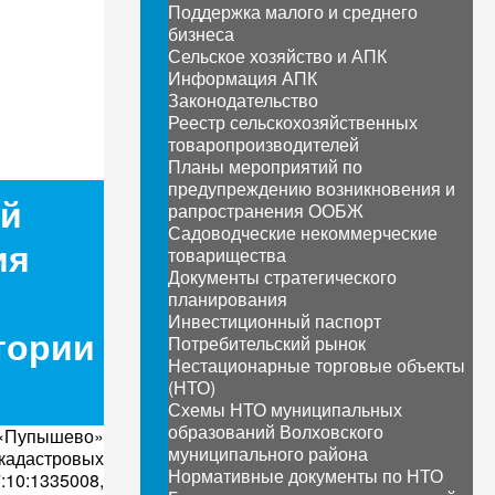
Поддержка малого и среднего
бизнеса
Сельское хозяйство и АПК
Информация АПК
Законодательство
Реестр сельскохозяйственных
товаропроизводителей
Планы мероприятий по
предупреждению возникновения и
ой
рапространения ООБЖ
Садоводческие некоммерческие
ия
товарищества
Документы стратегического
планирования
Инвестиционный паспорт
тории
Потребительский рынок
Нестационарные торговые объекты
(НТО)
Схемы НТО муниципальных
образований Волховского
«Пупышево»
муниципального района
кадастровых
Нормативные документы по НТО
:10:1335008,