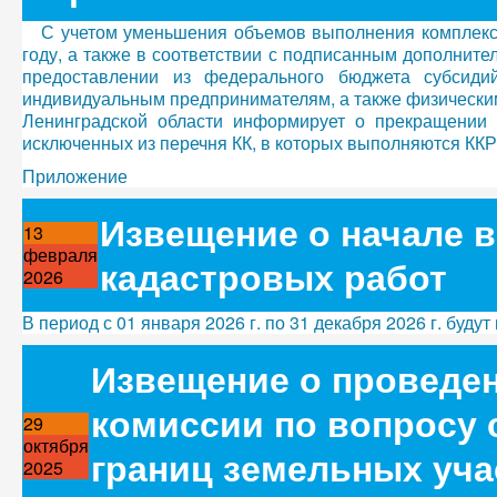
С учетом уменьшения объемов выполнения комплекс
году, а также в соответствии с подписанным дополните
предоставлении из федерального бюджета субсиди
индивидуальным предпринимателям, а также физическим
Ленинградской области информирует о прекращении 
исключенных из перечня КК, в которых выполняются ККР 
Приложение
Извещение о начале 
13
февраля
кадастровых работ
2026
В период с 01 января 2026 г. по 31 декабря 2026 г. бу
Извещение о проведен
комиссии по вопросу
29
октября
границ земельных уча
2025