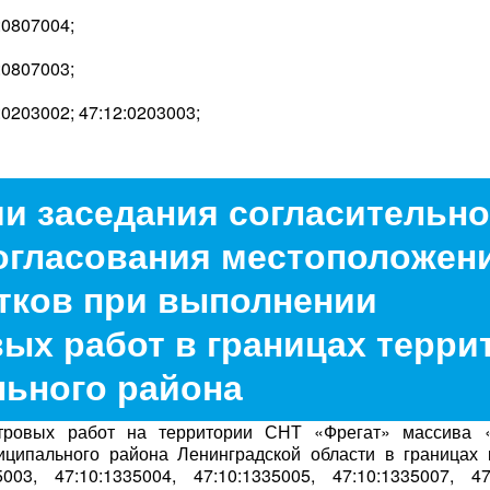
:0807004;
:0807003;
:0203002; 47:12:0203003;
и заседания согласительн
огласования местоположен
тков при выполнении
ых работ в границах терри
льного района
ровых работ на территории СНТ «Фрегат» массива 
ниципального района Ленинградской области в границах 
5003, 47:10:1335004, 47:10:1335005, 47:10:1335007, 47