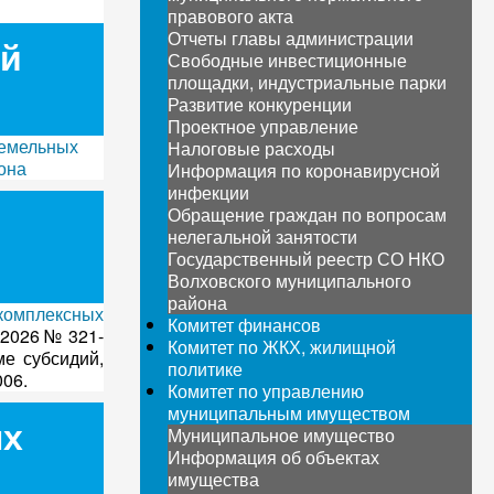
правового акта
Отчеты главы администрации
ой
Свободные инвестиционные
площадки, индустриальные парки
Развитие конкуренции
Проектное управление
земельных
Налоговые расходы
она
Информация по коронавирусной
инфекции
Обращение граждан по вопросам
нелегальной занятости
Государственный реестр СО НКО
Волховского муниципального
района
комплексных
Комитет финансов
.2026 № 321-
Комитет по ЖКХ, жилищной
ме субсидий,
политике
006.
Комитет по управлению
муниципальным имуществом
ых
Муниципальное имущество
Информация об объектах
имущества