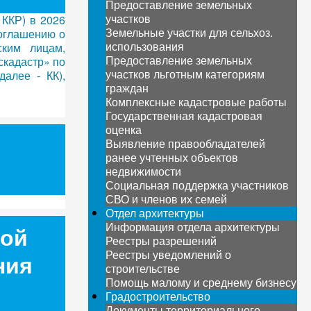
Предоставление земельных
участков
ККР) в 2026
Земельные участки для сельхоз.
соглашению о
использования
ским лицам,
Предоставление земельных
скадастр» по
участков льготным категориям
алее - КК),
граждан
Комплексные кадастровые работы
Государственная кадастровая
оценка
Выявление правообладателей
ранее учтенных объектов
недвижимости
Социальная поддержка участников
СВО и членов их семей
Отдел архитектуры
Информация отдела архитектуры
ной
Реестры разрешений
Реестры уведомлений о
ния
строительстве
Помощь малому и среднему бизнесу
Градостроительство
Документы территориального