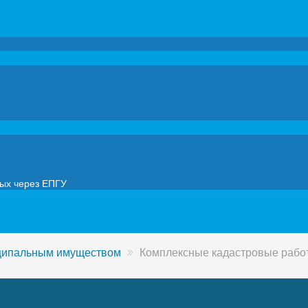
мых через ЕПГУ
иципальным имуществом
Комплексные кадастровые рабо