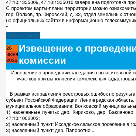
47:10:1335009, 47:10:1335010 завершена подготовка про
С проектом карты-планы территории можно ознакомитьс
гор. Волхов, пр. Кировский, д. 32, отдел земельных от
на официальных сайтах в информационно-телекоммуник
•...
Читать дальше
Извещение о проведени
26
июня
комиссии
2026
Извещение о проведении заседания согласительной к
участков при выполнении комплексных кадастровых
В рамках исправления реестровых ошибок по результа
субъект Российской Федерации: Ленинградская область,
муниципальное образование: Волховский муниципальны
1) населенные пункты: дер. Кириково, дер. Бакланово 
47:10:1002002;
2) населенный пункт: Иссадское сельское поселение в гр
3) населенный пункт: дер. Папоротно...