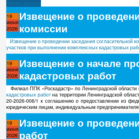
Читать дальше
Извещение о проведени
19
июня
комиссии
2026
Извещение о проведении заседания согласительной к
участков при выполнении комплексных кадастровых раб
Извещение о начале п
19
июня
кадастровых работ
2026
Филиал ППК «Роскадастр» по Ленинградской области 
кадастровых работ
на территории Ленинградской област
20-2026-006/1 к соглашению о предоставлении из фед
юридическим лицам, индивидуальным предпринимателям,
Извещение о проведен
19
июня
работ
2026