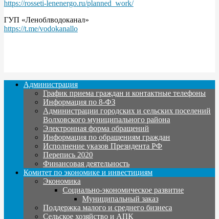
https://rosseti-lenenergo.ru/planned_work/
ГУП «Леноблводоканал»
https://t.me/vodokanallo
Администрация
График приема граждан и контактные телефоны
Информация по 8-ФЗ
Администрации городских и сельских поселений
Волховского муниципального района
Электронная форма обращений
Информация по обращениям граждан
Исполнение указов Президента РФ
Перепись 2020
Финансовая деятельность
Комитет по экономике и инвестициям
Экономика
Социально-экономическое развитие
Муниципальный заказ
Поддержка малого и среднего бизнеса
Сельское хозяйство и АПК