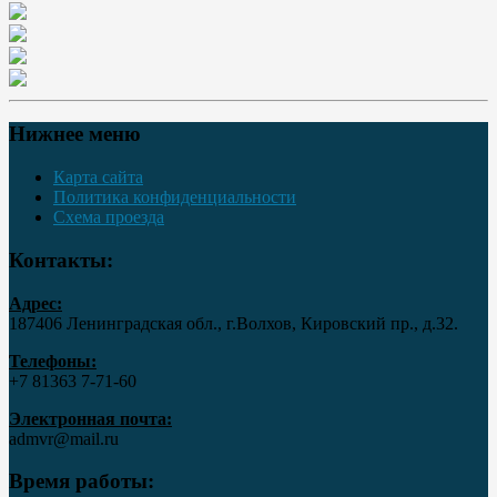
Нижнее меню
Карта сайта
Политика конфиденциальности
Схема проезда
Контакты:
Адрес:
187406 Ленинградская обл., г.Волхов, Кировский пр., д.32.
Телефоны:
+7 81363 7‑71-60
Электронная почта:
admvr@mail.ru
Время работы: