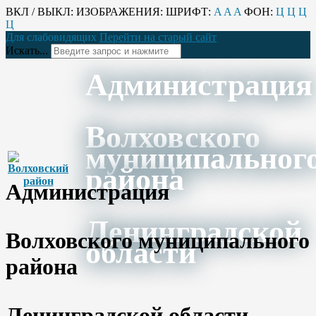
ВКЛ / ВЫКЛ:
ИЗОБРАЖЕНИЯ:
ШРИФТ:
A
A
A
ФОН:
Ц
Ц
Ц
Ц
Для слабовидящих
Перейти на старый сайт
Искать...
Администрация
Волховского
муниципальног
района
Администрация
Ленинградской
Волховского муниципального
области
района
Ленинградской области