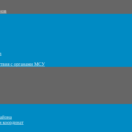
нов
в
ствия с органами МСУ
айона
м координат