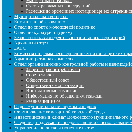
Мастер-план г. Волхов
Схемы рекламных конструкций
Размещение временных нестационарных аттракцио
Муниципальный контроль
Комитет по образованию
Отдел по спорту, молодежной политике
Отдел по культуре и туризму
Безопасность жизнедеятельности и защита территорий
Архивный отдел
ЗАГС
Комиссия по делам несовершеннолетних и защите их пра
Административная комиссия
Отдел организационно-контрольной работы и взаимодей
Защита прав потребителей
Совет старост
Общественный совет
Общественные организации
Инициативные комиссии
Информация по обращениям граждан
Реализация 10-оз
Отдел муниципальной службы и кадров
Формирование комфортной городской среды
Инвестиционный климат Волховского муниципального р
Сведения, подлежащие предоставлению с использование
Управление по опеке и попечительству