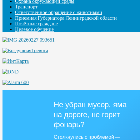
Охрана окружающей среды
Транспорт
Ответственное обращение с животными
Приемная Губернатора Ленинградской области
Почётные граждане
Целевое обучение
Не убран мусор, яма
на дороге, не горит
фонарь?
Столкнулись с проблемой —