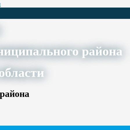
Ц
ниципального района
области
 района