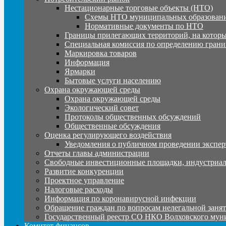
Нестационарные торговые объекты (НТО)
Схемы НТО муниципальных образовани
Нормативные документы по НТО
Границы прилегающих территорий, на которы
Специальная комиссия по определению грани
Маркировка товаров
Информация
Ярмарки
Бытовые услуги населению
Охрана окружающей среды
Охрана окружающей среды
Экологический совет
Протоколы общественных обсуждений
Общественные обсуждения
Оценка регулирующего воздействия
Уведомления о публичном проведении экспер
Отчеты главы администрации
Свободные инвестиционные площадки, индустриал
Развитие конкуренции
Проектное управление
Налоговые расходы
Информация по коронавирусной инфекции
Обращение граждан по вопросам нелегальной заня
Государственный реестр СО НКО Волховского мун
Комитет финансов