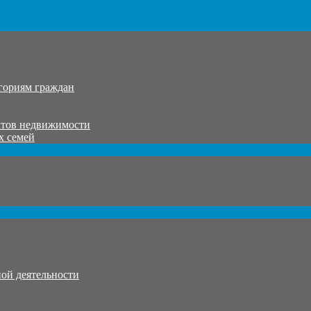
гориям граждан
ктов недвижимости
х семей
ой деятельности