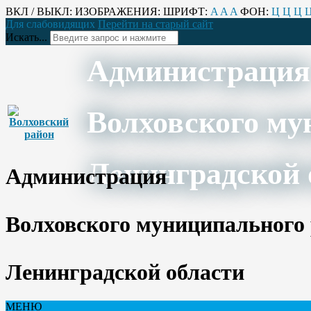
ВКЛ / ВЫКЛ:
ИЗОБРАЖЕНИЯ:
ШРИФТ:
A
A
A
ФОН:
Ц
Ц
Ц
Для слабовидящих
Перейти на старый сайт
Искать...
Администрация
Волховского му
Ленинградской 
Администрация
Волховского муниципального
Ленинградской области
МЕНЮ