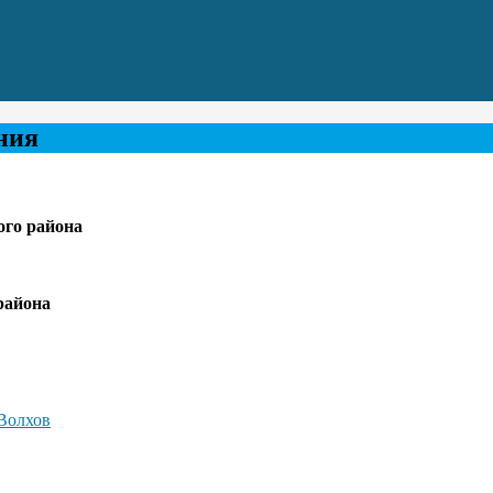
ния
го района
района
Волхов