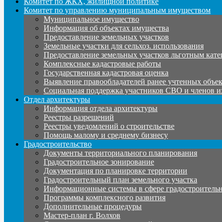
Комитет по ЖКХ, жилищной политике
Комитет по управлению муниципальным имуществом
Муниципальное имущество
Информация об объектах имущества
Предоставление земельных участков
Земельные участки для сельхоз. использования
Предоставление земельных участков льготным кате
Комплексные кадастровые работы
Государственная кадастровая оценка
Выявление правообладателей ранее учтенных объе
Социальная поддержка участников СВО и членов и
Отдел архитектуры
Информация отдела архитектуры
Реестры разрешений
Реестры уведомлений о строительстве
Помощь малому и среднему бизнесу
Градостроительство
Документы территориального планирования
Градостроительное зонирование
Документация по планировке территории
Градостроительный план земельного участка
Информационные системы в сфере градостроительн
Программы комплексного развития
Дополнительные процедуры
Мастер-план г. Волхов