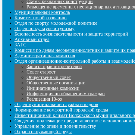
Схемы рекламных конструкций
Размещение временных нестационарных аттракцио
Муниципальный контроль
Комитет по образованию
Отдел по спорту, молодежной политике
Отдел по культуре и туризму
Безопасность жизнедеятельности и защита территорий
Архивный отдел
ЗАГС
Комиссия по делам несовершеннолетних и защите их пра
Административная комиссия
Отдел организационно-контрольной работы и взаимодей
Защита прав потребителей
Совет старост
Общественный совет
Общественные организации
Инициативные комиссии
Информация по обращениям граждан
Реализация 10-оз
Отдел муниципальной службы и кадров
Формирование комфортной городской среды
Инвестиционный климат Волховского муниципального р
Сведения, подлежащие предоставлению с использование
Управление по опеке и попечительству
Охрана окружающей среды