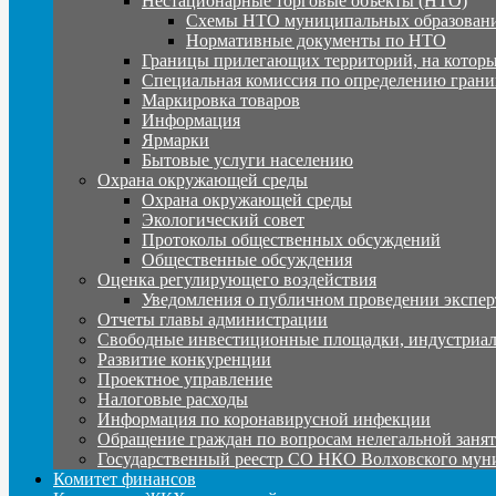
Нестационарные торговые объекты (НТО)
Схемы НТО муниципальных образовани
Нормативные документы по НТО
Границы прилегающих территорий, на которы
Специальная комиссия по определению грани
Маркировка товаров
Информация
Ярмарки
Бытовые услуги населению
Охрана окружающей среды
Охрана окружающей среды
Экологический совет
Протоколы общественных обсуждений
Общественные обсуждения
Оценка регулирующего воздействия
Уведомления о публичном проведении экспер
Отчеты главы администрации
Свободные инвестиционные площадки, индустриал
Развитие конкуренции
Проектное управление
Налоговые расходы
Информация по коронавирусной инфекции
Обращение граждан по вопросам нелегальной заня
Государственный реестр СО НКО Волховского мун
Комитет финансов