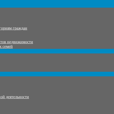
гориям граждан
ктов недвижимости
х семей
ой деятельности