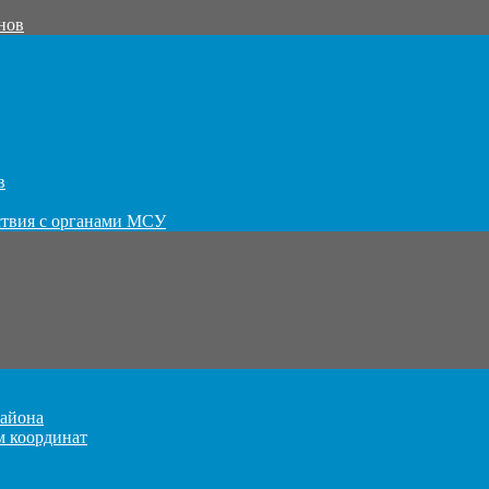
нов
в
ствия с органами МСУ
айона
м координат