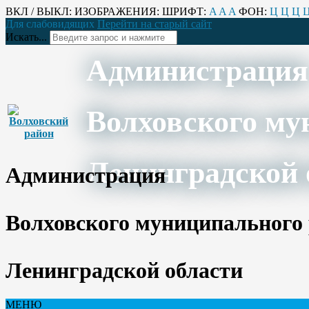
ВКЛ / ВЫКЛ:
ИЗОБРАЖЕНИЯ:
ШРИФТ:
A
A
A
ФОН:
Ц
Ц
Ц
Для слабовидящих
Перейти на старый сайт
Искать...
Администрация
Волховского му
Ленинградской 
Администрация
Волховского муниципального
Ленинградской области
МЕНЮ