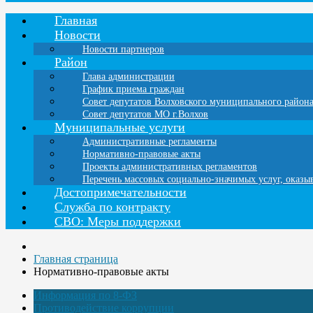
Главная
Новости
Новости партнеров
Район
Глава администрации
График приема граждан
Совет депутатов Волховского муниципального район
Совет депутатов МО г.Волхов
Муниципальные услуги
Административные регламенты
Нормативно-правовые акты
Проекты административных регламентов
Перечень массовых социально-значимых услуг, оказ
Достопримечательности
Служба по контракту
СВО: Меры поддержки
Главная страница
Нормативно-правовые акты
Информация по 8-ФЗ
Противодействие коррупции