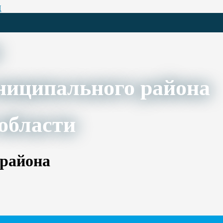
Ц
ниципального района
области
 района