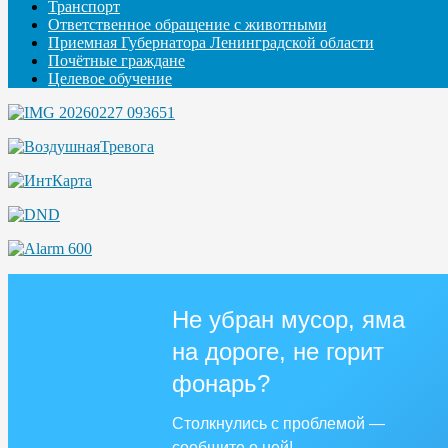
Транспорт
Ответственное обращение с животными
Приемная Губернатора Ленинградской области
Почётные граждане
Целевое обучение
Не убран мусор, яма
на дороге, не горит
фонарь?
Столкнулись с проблемой —
сообщите о ней!