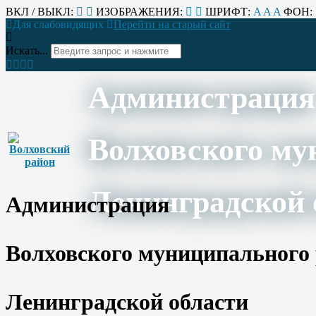
ВКЛ / ВЫКЛ:
ИЗОБРАЖЕНИЯ:
ШРИФТ:
A
A
A
ФОН:
Для слабовидящих
Перейти на старый сайт
Искать...
Администрация
Волховского му
Ленинградской 
Администрация
Волховского муниципального
Ленинградской области