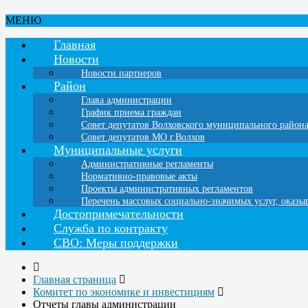
МЕНЮ
Главная
Новости
Новости партнеров
Район
Глава администрации
График приема граждан
Совет депутатов Волховского муниципального район
Совет депутатов МО г.Волхов
Муниципальные услуги
Административные регламенты
Нормативно-правовые акты
Проекты административных регламентов
Перечень массовых социально-значимых услуг, оказ
Достопримечательности
Служба по контракту
СВО: Меры поддержки
Главная страница
Комитет по экономике и инвестициям
Отчеты главы администрации