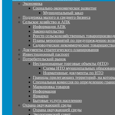
Экономика
Социально-экономическое развитие
Муниципальный заказ
Поддержка малого и среднего бизнеса
Сельское хозяйство и АПК
Информация АПК
Законодательство
Реестр сельскохозяйственных товаропроизвод
Планы мероприятий по предупреждению воз
Садоводческие некоммерческие товарищества
Документы стратегического планирования
Инвестиционный паспорт
Потребительский рынок
Нестационарные торговые объекты (НТО)
Схемы НТО муниципальных образовани
Нормативные документы по НТО
Границы прилегающих территорий, на которы
Специальная комиссия по определению грани
Маркировка товаров
Информация
Ярмарки
Бытовые услуги населению
Охрана окружающей среды
Охрана окружающей среды
Экологический совет