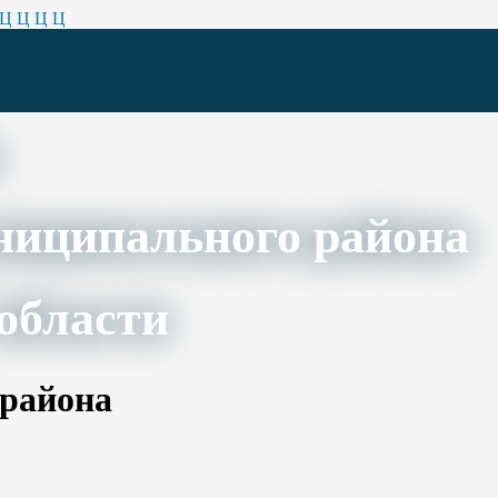
Ц
Ц
Ц
Ц
ниципального района
области
 района