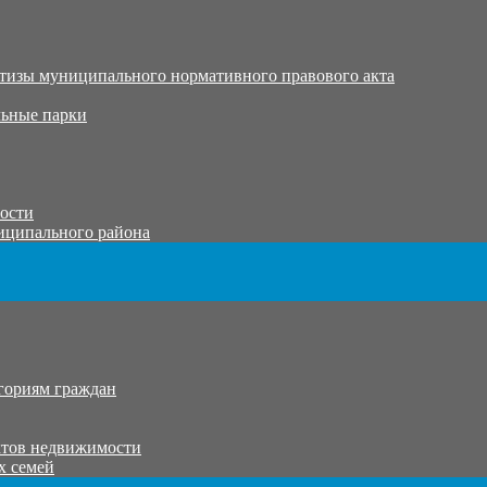
тизы муниципального нормативного правового акта
ьные парки
тости
иципального района
гориям граждан
ктов недвижимости
х семей