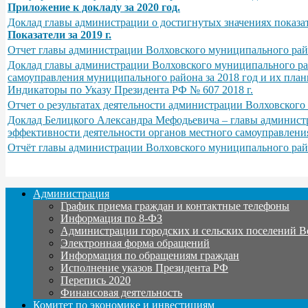
Приложение к докладу за 2020 год.
Доклад главы администрации о достигнутых значениях показа
Показатели за 2019 г.
Отчет главы администрации Волховского муниципального райо
Доклад главы администрации Волховского муниципального рай
самоуправления муниципального района за 2018 год и их план
Индикаторы по Указу Президента РФ № 607 2018 г.
Отчет о результатах деятельности администрации Волховского
Доклад Белицкого Александра Мефодьевича – главы администр
эффективности деятельности органов местного самоуправления
Отчёт главы администрации Волховского муниципального района
Администрация
График приема граждан и контактные телефоны
Информация по 8-ФЗ
Администрации городских и сельских поселений В
Электронная форма обращений
Информация по обращениям граждан
Исполнение указов Президента РФ
Перепись 2020
Финансовая деятельность
Комитет по экономике и инвестициям