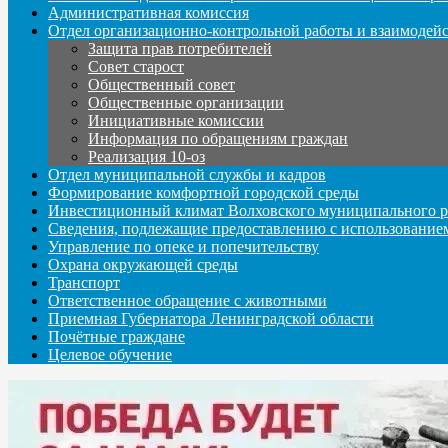
Административная комиссия
Отдел организационно-контрольной работы и взаимодей
Защита прав потребителей
Совет старост
Общественный совет
Общественные организации
Инициативные комиссии
Информация по обращениям граждан
Реализация 10-оз
Отдел муниципальной службы и кадров
Формирование комфортной городской среды
Инвестиционный климат Волховского муниципального р
Сведения, подлежащие предоставлению с использование
Управление по опеке и попечительству
Охрана окружающей среды
Транспорт
Ответственное обращение с животными
Приемная Губернатора Ленинградской области
Почётные граждане
Целевое обучение