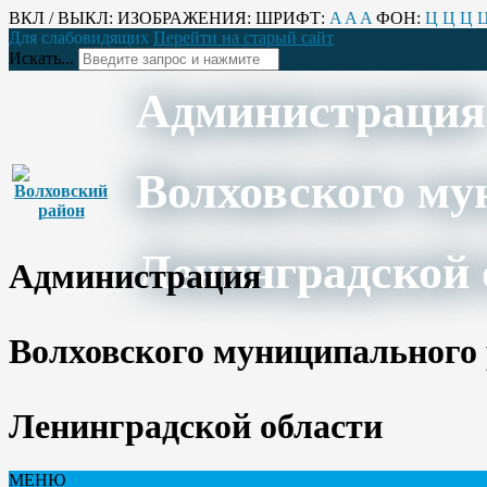
ВКЛ / ВЫКЛ:
ИЗОБРАЖЕНИЯ:
ШРИФТ:
A
A
A
ФОН:
Ц
Ц
Ц
Для слабовидящих
Перейти на старый сайт
Искать...
Администрация
Волховского му
Ленинградской 
Администрация
Волховского муниципального
Ленинградской области
МЕНЮ