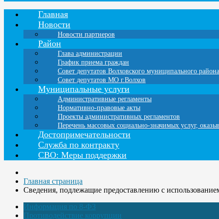
Главная
Новости
Новости партнеров
Район
Глава администрации
График приема граждан
Совет депутатов Волховского муниципального район
Совет депутатов МО г.Волхов
Муниципальные услуги
Административные регламенты
Нормативно-правовые акты
Проекты административных регламентов
Перечень массовых социально-значимых услуг, оказ
Достопримечательности
Служба по контракту
СВО: Меры поддержки
Главная страница
Сведения, подлежащие предоставлению с использование
Информация по 8-ФЗ
Противодействие коррупции