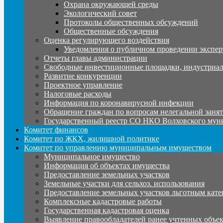
Охрана окружающей среды
Экологический совет
Протоколы общественных обсуждений
Общественные обсуждения
Оценка регулирующего воздействия
Уведомления о публичном проведении экспер
Отчеты главы администрации
Свободные инвестиционные площадки, индустриал
Развитие конкуренции
Проектное управление
Налоговые расходы
Информация по коронавирусной инфекции
Обращение граждан по вопросам нелегальной заня
Государственный реестр СО НКО Волховского мун
Комитет финансов
Комитет по ЖКХ, жилищной политике
Комитет по управлению муниципальным имуществом
Муниципальное имущество
Информация об объектах имущества
Предоставление земельных участков
Земельные участки для сельхоз. использования
Предоставление земельных участков льготным кате
Комплексные кадастровые работы
Государственная кадастровая оценка
Выявление правообладателей ранее учтенных объе