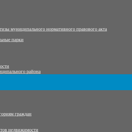
тизы муниципального нормативного правового акта
ьные парки
тости
иципального района
гориям граждан
ктов недвижимости