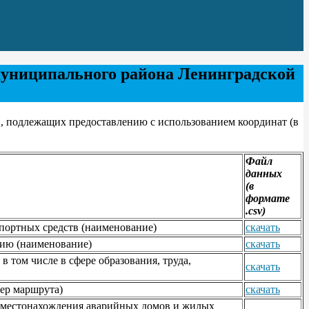
муниципального района Ленинградской
, подлежащих предоставлению с использованием координат (в
Файл
данных
(в
формате
.csv)
спортных средств (наименование)
скачать
цию (наименование)
скачать
том числе в сфере образования, труда,
скачать
мер маршрута)
скачать
а местонахождения аварийных домов и жилых