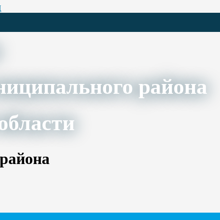
Ц
ниципального района
области
 района