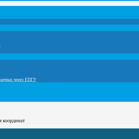
а
ываемых через ЕПГУ
м координат