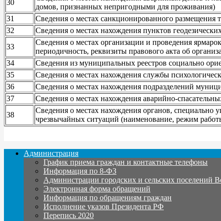
30
домов, признанных непригодными для проживания)
31
Сведения о местах санкционированного размещения т
32
Сведения о местах нахождения пунктов геодезических
Сведения о местах организации и проведения ярмарок
33
периодичность, реквизиты правового акта об организ
34
Сведения из муниципальных реестров социально ори
35
Сведения о местах нахождения службы психологичес
36
Сведения о местах нахождения подразделений муниц
37
Сведения о местах нахождения аварийно-спасательны
Сведения о местах нахождения органов, специально 
38
чрезвычайных ситуаций (наименование, режим работ
Администрация
График приема граждан и контактные телефоны
Информация по 8-ФЗ
Администрации городских и сельских поселений В
Электронная форма обращений
Информация по обращениям граждан
Исполнение указов Президента РФ
Перепись 2020