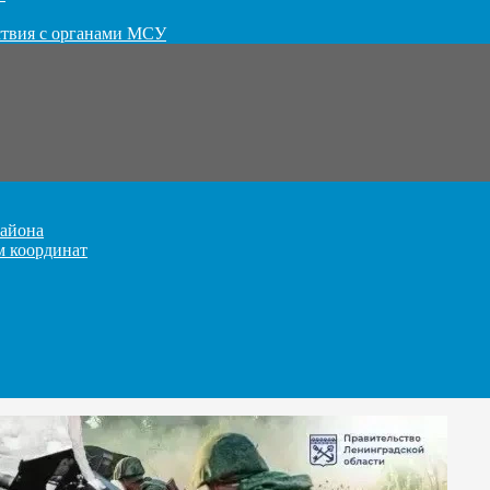
ствия с органами МСУ
айона
м координат