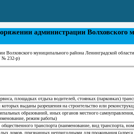
споряжении администрации Волховского 
ии Волховского муниципального района Ленинградской области
 № 232-р)
рвиса, площадках отдыха водителей, стоянках (парковках) тран
и которых выданы разрешения на строительство или реконструк
альных образований, иных органов местного самоуправления, в 
аименование, режим работы)
 общественного транспорта (наименование, вид транспорта, но
илых домов, признанных непригодными для проживания (адрес