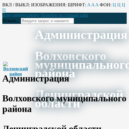
ВКЛ / ВЫКЛ:
ИЗОБРАЖЕНИЯ:
ШРИФТ:
A
A
A
ФОН:
Ц
Ц
Ц
Ц
Для слабовидящих
Перейти на старый сайт
Искать...
Администрация
Волховского
муниципальног
района
Администрация
Ленинградской
Волховского муниципального
области
района
Ленинградской области