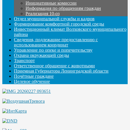
Инициативные комиссии
Информация по обращениям граждан
Реализация 10-оз
Отдел муниципальной службы и кадров
Формирование комфортной городской среды
Инвестиционный климат Волховского муниципального
района
Сведения, подлежащие предоставлению с
использованием координат
Управление по опеке и попечительству
Охрана окружающей среды
Транспорт
Ответственное обращение с животными
Приемная Губернатора Ленинградской области
Почётные граждане
Целевое обучение