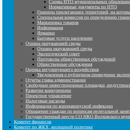
Схемы НТО муниципальных образовани
Нормативные документы по НТО
Границы прилегающих территорий, на которы
Специальная комиссия по определению грани
Маркировка товаров
Информация
Ярмарки
Бытовые услуги населению
Охрана окружающей среды
Охрана окружающей среды
Экологический совет
Протоколы общественных обсуждений
Общественные обсуждения
Оценка регулирующего воздействия
Уведомления о публичном проведении экспер
Отчеты главы администрации
Свободные инвестиционные площадки, индустриал
Развитие конкуренции
Проектное управление
Налоговые расходы
Информация по коронавирусной инфекции
Обращение граждан по вопросам нелегальной заня
Государственный реестр СО НКО Волховского мун
Комитет финансов
Комитет по ЖКХ, жилищной политике