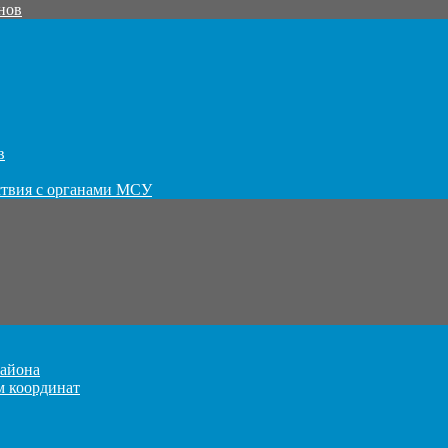
нов
в
ствия с органами МСУ
айона
м координат