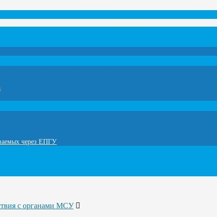
а
ываемых через ЕПГУ
ствия с органами МСУ