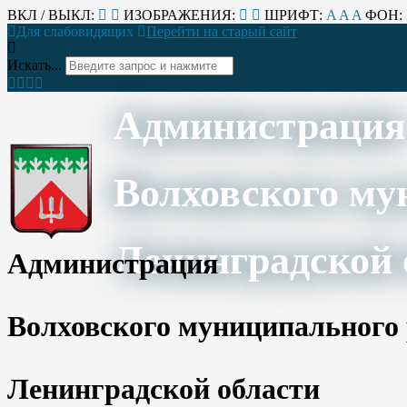
ВКЛ / ВЫКЛ:
ИЗОБРАЖЕНИЯ:
ШРИФТ:
A
A
A
ФОН:
Для слабовидящих
Перейти на старый сайт
Искать...
Администрация
Волховского му
Ленинградской 
Администрация
Волховского муниципального
Ленинградской области