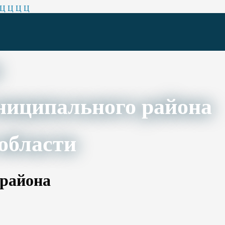
Ц
Ц
Ц
Ц
ниципального района
области
 района