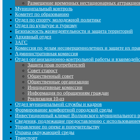
Размещение временных нестационарных аттракцио
Муниципальный контроль
Комитет по образованию
Отдел по спорту, молодежной политике
Отдел по культуре и туризму
Безопасность жизнедеятельности и защита территорий
Архивный отдел
ЗАГС
Комиссия по делам несовершеннолетних и защите их пра
Административная комиссия
Отдел организационно-контрольной работы и взаимодей
Защита прав потребителей
Совет старост
Общественный совет
Общественные организации
Инициативные комиссии
Информация по обращениям граждан
Реализация 10-оз
Отдел муниципальной службы и кадров
Формирование комфортной городской среды
Инвестиционный климат Волховского муниципального р
Сведения, подлежащие предоставлению с использование
Управление по опеке и попечительству
Охрана окружающей среды
Транспорт