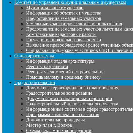
Комитет по управлению муниципальным имуществом
Муниципальное имущество
Информация об объектах имущества
Предоставление земельных участков
Земельные участки для сельхоз. использования
Предоставление земельных участков льготным кате
Комплексные кадастровые работы
Государственная кадастровая оценка
Выявление правообладателей ранее учтенных объе
Социальная поддержка участников СВО и членов и
Отдел архитектуры
Информация отдела архитектуры
Реестры разрешений
Реестры уведомлений о строительстве
Помощь малому и среднему бизнесу
Градостроительство
Документы территориального планирования
Градостроительное зонирование
Документация по планировке территории
Градостроительный план земельного участка
Информационные системы в сфере градостроительн
Программы комплексного развития
Дополнительные процедуры
Мастер-план г. Волхов
Схемы рекламных конструкций