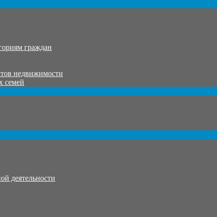
гориям граждан
ктов недвижимости
х семей
ой деятельности