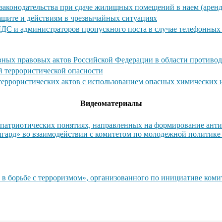
законодательства при сдаче жилищных помещений в наем (аренд
ащите и действиям в чрезвычайных ситуациях
ДДС и администраторов пропускного поста в случае телефонны
ных правовых актов Российской Федерации в области противод
й террористической опасности
 террористических актов с использованием опасных химических
Видеоматериалы
атриотических понятиях, направленных на формирование антит
гард» во взаимодействии с комитетом по молодежной политике
 в борьбе с терроризмом», организованного по инициативе ком