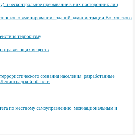
у) и бесконтрольное пребывание в них посторонних лиц
х звонков о «минировании» зданий администрации Волховского
ействия терроризму
 и отравляющих веществ
еррористического сознания населения, разработанные
 Ленинградской области
итета по местному самоуправлению, межнациональным и