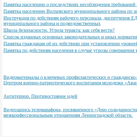
Памятка населению о последствиях несоблюдения требований 
Памятка населению Волховского муниципального района по з
Инструкция по действиям рабочего персонала, диспетчеров Е
муниципального района и подведомственных
Школа безопасности. Угроза теракта: как себя вести?
Список изданных основных законодательных и иных норматив
Памятка гражданам об их действиях при установлении уровне
Памятка по действиям населения в случае угрозы совершения
Видеоматериалы о ключевых профилактических и гражданско-п
Центром военно-патриотического воспитания молодежи «Аван
Антитеррор. Противостояние идей
Видеозапись телемарафона, посвященного «Дню солидарности
межконфессиональным отношениям Ленинградской области.