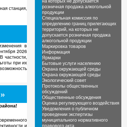
на которых не допускается
розничная продажа алкогольной
ная станция,
продукции
Специальная комиссия по
определению границ прилегающих
территорий, на которых не
допускается розничная продажа
алкогольной продукции
зменения в
Маркировка товаров
ентября 2026
Информация
В частности,
Ярмарки
ьготы при их
Бытовые услуги населению
возможность
Охрана окружающей среды
Охрана окружающей среды
Экологический совет
Протоколы общественных
X»
обсуждений
Общественные обсуждения
Оценка регулирующего воздействия
района!
Уведомления о публичном
проведении экспертизы
овременного
муниципального нормативного
ктивности и
правового акта