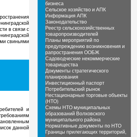
бизнеса
Сельское хозяйство и АПК
Информация АПК
пространения
Законодательство
енинградской
Реестр сельскохозяйственных
ти в связи с
товаропроизводителей
енинградской
Планы мероприятий по
ыми свиньями
предупреждению возникновения и
рапространения ООБЖ
Садоводческие некоммерческие
товарищества
Документы стратегического
планирования
Инвестиционный паспорт
Потребительский рынок
Нестационарные торговые объекты
(НТО)
Схемы НТО муниципальных
ребителей и
образований Волховского
 требованиям
муниципального района
тановленным
Нормативные документы по НТО
писок данной
Границы прилегающих территорий,