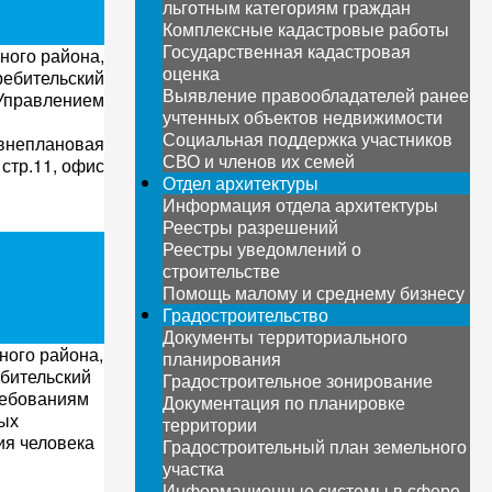
льготным категориям граждан
Комплексные кадастровые работы
Государственная кадастровая
ного района,
оценка
ребительский
Выявление правообладателей ранее
Управлением
учтенных объектов недвижимости
Социальная поддержка участников
внеплановая
СВО и членов их семей
стр.11, офис
Отдел архитектуры
Информация отдела архитектуры
Реестры разрешений
Реестры уведомлений о
строительстве
Помощь малому и среднему бизнесу
Градостроительство
Документы территориального
ного района,
планирования
ебительский
Градостроительное зонирование
ребованиям
Документация по планировке
ных
территории
ия человека
Градостроительный план земельного
участка
Информационные системы в сфере