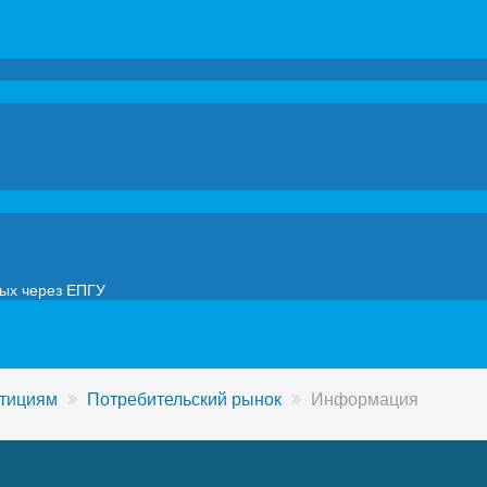
мых через ЕПГУ
стициям
Потребительский рынок
Информация