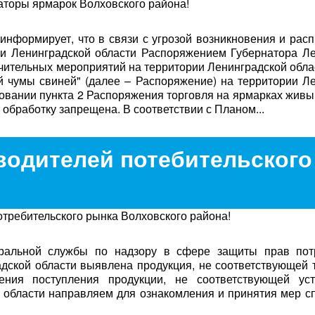
торы ярмарок Волховского района!
формирует, что в связи с угрозой возникновения и рас
ии Ленинградской области Распоряжением Губернатора Л
ичительных мероприятий на территории Ленинградской облас
й чумы свиней" (далее – Распоряжение) на территории Л
овании пункта 2 Распоряжения торговля на ярмарках жив
обработку запрещена. В соответствии с Планом...
одителей потебительского
требительского рынка Волховского района!
ральной службы по надзору в сфере защиты прав пот
адской области выявлена продукция, не соответствующей
ния поступления продукции, не соответствующей ус
 области направляем для ознакомления и принятия мер с