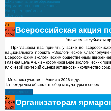
Муниципальные образования
Нормативно-правовые акты
Интернет-приёмная
Выборы
31
Всероссийская акция п
июля
2026
Уважаемые субъекты пре
Приглашаем вас принять участие во всероссийской
национального проекта «Экологическое благополучи
Всероссийским экологическим общественным движение
Главная цель Акции – формирование экологических прив
Ключевой критерий оценки активности - количество соб
Механика участия в Акции в 2026 году:
1. прежде чем объявлять сбор макулатуры в своем...
Читать дальше
26
Организаторам ярмаро
июня
2026