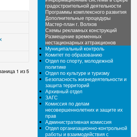
градостроительной деятельности
Программы комплексного развития
Дополнительные процедуры
Мастер-план г. Волхов
Схемы рекламных конструкций
Размещение временных
х
нестационарных аттракционов
Муниципальный контроль
Комитет по образованию
Отдел по спорту, молодежной
политике
аница 1 из 5
Отдел по культуре и туризму
Безопасность жизнедеятельности и
защита территорий
Архивный отдел
ЗАГС
Комиссия по делам
несовершеннолетних и защите их
прав
Административная комиссия
Отдел организационно-контрольной
работы и взаимодействия с