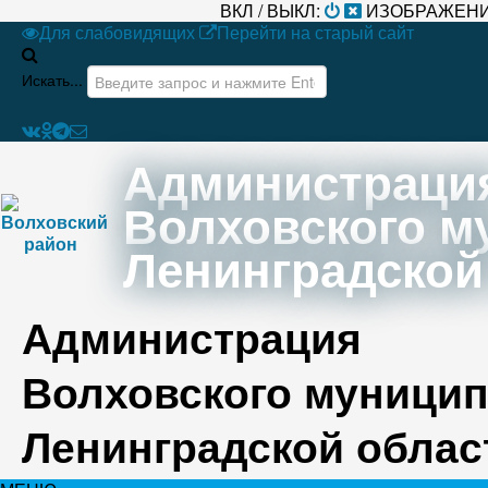
ВКЛ / ВЫКЛ:
ИЗОБРАЖЕНИ
Для слабовидящих
Перейти на старый сайт
Искать...
Администраци
Волховского м
Ленинградской
Администрация
Волховского муницип
Ленинградской облас