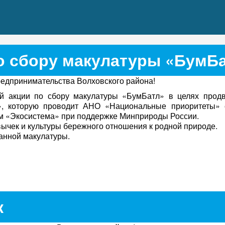
о сбору макулатуры «БумБ
дпринимательства Волховского района!
 акции по сбору макулатуры «БумБатл» в целях прод
е», которую проводит АНО «Национальные приоритеты» 
м «Экосистема» при поддержке Минприроды России.
ычек и культуры бережного отношения к родной природе.
ранной макулатуры.
к