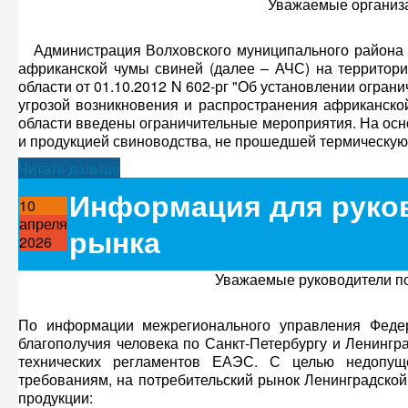
Уважаемые организа
Администрация Волховского муниципального района ин
африканской чумы свиней (далее – АЧС) на территор
области от 01.10.2012 N 602-рг "Об установлении огран
угрозой возникновения и распространения африканско
области введены ограничительные мероприятия. На осн
и продукцией свиноводства, не прошедшей термическую 
Читать дальше
Информация для руков
10
апреля
рынка
2026
Уважаемые руководители по
По информации межрегионального управления Феде
благополучия человека по Санкт-Петербургу и Ленингр
технических регламентов ЕАЭС. С целью недопуще
требованиям, на потребительский рынок Ленинградской
продукции: