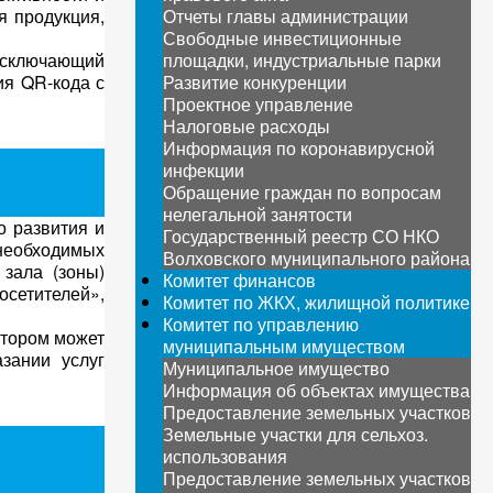
я продукция,
Отчеты главы администрации
Свободные инвестиционные
исключающий
площадки, индустриальные парки
ия QR-кода с
Развитие конкуренции
Проектное управление
Налоговые расходы
Информация по коронавирусной
инфекции
Обращение граждан по вопросам
нелегальной занятости
о развития и
Государственный реестр СО НКО
 необходимых
Волховского муниципального района
 зала (зоны)
Комитет финансов
осетителей»,
Комитет по ЖКХ, жилищной политике
Комитет по управлению
отором может
муниципальным имуществом
зании услуг
Муниципальное имущество
Информация об объектах имущества
Предоставление земельных участков
Земельные участки для сельхоз.
использования
Предоставление земельных участков