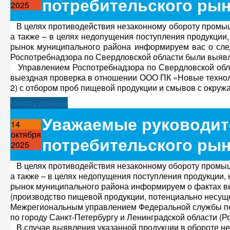
потребительского рын
2025
В целях противодействия незаконному обороту промыш
а также – в целях недопущения поступления продукции
рынок муниципального района информируем вас о сле
Роспотребнадзора по Свердловской области были выя
Управлением Роспотребнадзора по Свердловской обла
выездная проверка в отношении ООО ПК «Новые технолог
2) с отбором проб пищевой продукции и смывов с окруж
Читать дальше
Уважаемые руководит
14
октября
потребительского рын
2025
В целях противодействия незаконному обороту промыш
а также – в целях недопущения поступления продукции,
рынок муниципального района информируем о фактах в
(производство пищевой продукции, потенциально несуще
Межрегиональным управлением Федеральной службы по 
по городу Санкт-Петербургу и Ленинградской области (Р
В случае выявления указанной продукции в обороте не