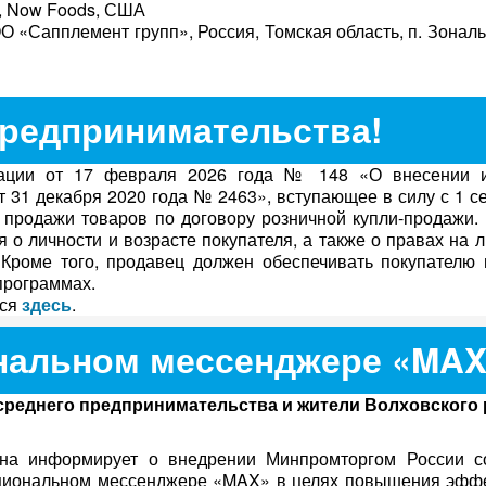
0, Now Foods, США
О «Сапплемент групп», Россия, Томская область, п. Зональ
редпринимательства!
ации от 17 февраля 2026 года № 148 «О внесении и
 31 декабря 2020 года № 2463», вступающее в силу с 1 с
продажи товаров по договору розничной купли-продажи. 
 о личности и возрасте покупателя, а также о правах на л
Кроме того, продавец должен обеспечивать покупателю 
программах.
ься
здесь
.
нальном мессенджере «MA
реднего предпринимательства и жители Волховского 
а информирует о внедрении Минпромторгом России с
ациональном мессенджере «MAX» в целях повышения эффе