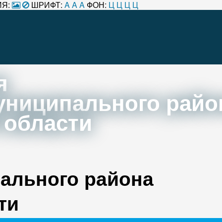
Я:
ШРИФТ:
A
A
A
ФОН:
Ц
Ц
Ц
Ц
я
униципального райо
 области
ального района
ти