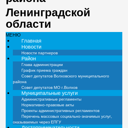
Ленинградской
области
МЕНЮ
Главная
Новости
Новости партнеров
Район
Глава администрации
График приема граждан
Совет депутатов Волховского муниципального
района
Совет депутатов МО г.Волхов
Муниципальные услуги
Административные регламенты
Нормативно-правовые акты
Проекты административных регламентов
Перечень массовых социально-значимых услуг,
оказываемых через ЕПГУ
Достопримечательности