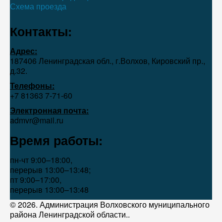
Схема проезда
Контакты:
Адрес:
187406 Ленинградская обл., г.Волхов, Кировский пр.,
д.32.
Телефоны:
+7 81363 7‑71-60
Электронная почта:
admvr@mail.ru
Время работы:
пн-чт 9:00–18:00,
перерыв 13:00–13:48;
пт 9:00–17:00,
перерыв 13:00–13:48
© 2026. Администрация Волховского муниципального
района Ленинградской области..