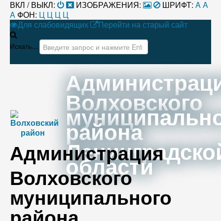
ВКЛ / ВЫКЛ:
ИЗОБРАЖЕНИЯ:
ШРИФТ:
A
A
A
ФОН:
Ц
Ц
Ц
Ц
Для слабовидящих
Перейти на старый сайт
Искать...
Администрац
Волховского
муниципальн
района
Ленинградско
Администрация
области
Волховского
муниципального
района