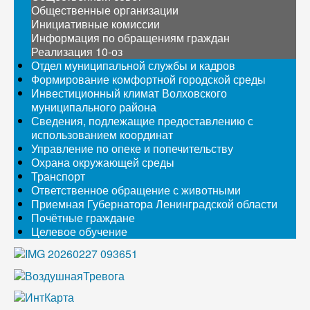
Общественные организации
Инициативные комиссии
Информация по обращениям граждан
Реализация 10-оз
Отдел муниципальной службы и кадров
Формирование комфортной городской среды
Инвестиционный климат Волховского
муниципального района
Сведения, подлежащие предоставлению с
использованием координат
Управление по опеке и попечительству
Охрана окружающей среды
Транспорт
Ответственное обращение с животными
Приемная Губернатора Ленинградской области
Почётные граждане
Целевое обучение