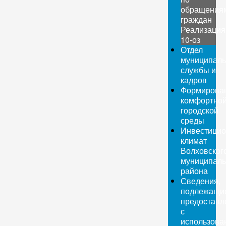
обращения
граждан
Реализация
10-оз
Отдел
муниципаль
службы и
кадров
Формирова
комфортно
городской
среды
Инвестици
климат
Волховског
муниципаль
района
Сведения,
подлежащи
предоставл
с
использова