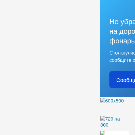
Не убр
на доро
фонарь
Столкнулис
сообщите о
Сообщи