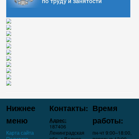
Нижнее
Контакты:
Время
меню
работы:
Адрес:
187406
Карта сайта
Ленинградская
пн-чт 9:00–18:00,
Политика
обл., г.Волхов,
перерыв 13:00–