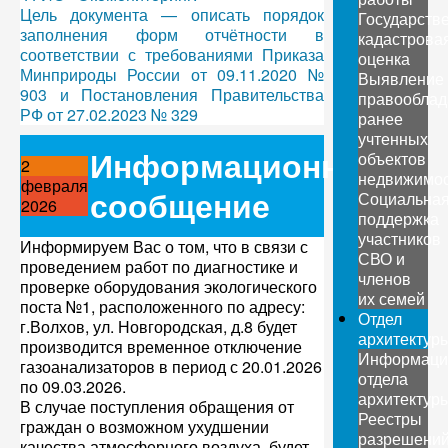
Цель документа — описать порядок
Государств
заполнения форм отчётности в
кадастрова
соответствии с требованиями Приказа
оценка
Минприроды России от 09.11.2020 №
Выявление
903 и Постановления Правительства
правооблад
РФ от 27.02.2023 № 329
ранее
учтенных
Информационное
объектов
2
недвижимо
февраля
сообщение
Социальна
2026
поддержка
участников
Информируем Вас о том, что в связи с
СВО и
проведением работ по диагностике и
членов
проверке оборудования экологического
их семей
поста №1, расположенного по адресу:
Отдел
г.Волхов, ул. Новгородская, д.8 будет
архитектур
производится временное отключение
Информаци
газоанализаторов в период с 20.01.2026
отдела
по 09.03.2026.
архитектур
В случае поступления обращения от
Реестры
граждан о возможном ухудшении
разрешени
качества атмосферного воздуха, будет