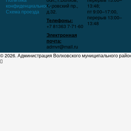
конфиденциальности
Кировский пр.,
13:48;
Схема проезда
д.32.
пт 9:00–17:00,
перерыв 13:00–
Телефоны:
13:48
+7 81363 7‑71-60
Электронная
почта:
admvr@mail.ru
© 2026. Администрация Волховского муниципального район