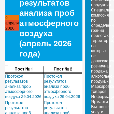
результатов
продукции
анализа проб
Специальн
комиссия
2
атмосферного
по
апреля
определен
2026
воздуха
границ
прилегающ
(апрель 2026
территорий,
на
года)
которых
не
допускаетс
...
розничная
Пост № 1
Пост № 2
продажа
Протокол
Протокол
алкогольно
результатов
результатов
продукции
анализа проб
анализа проб
Маркировка
атмосферного
атмосферного
товаров
воздуха 29.04.2026
воздуха 29.04.2026
Информаци
Ярмарки
Протокол
Протокол
Бытовые
результатов
результатов
услуги
анализа проб
анализа проб