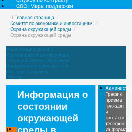
СВО: Меры поддержки
Главная страница
Комитет по экономике и инвестициям
Охрана окружающей среды
Охрана окружающей среды
Информация по 8-ФЗ
Противодействие коррупции
Муниципальные образования
Нормативно-правовые акты
Интернет-приёмная
Выборы
Администр
Информация о
График
приема
состоянии
граждан
и
окружающей
контактные
телефоны
среды в
Информаци
15