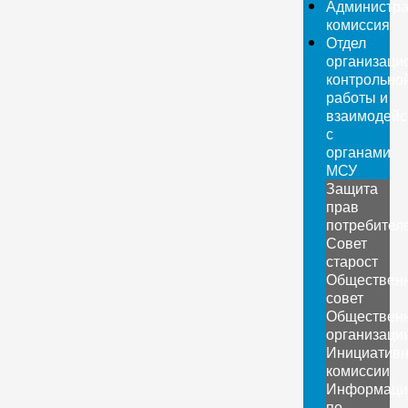
Администра
комиссия
Отдел
организаци
контрольно
работы и
взаимодейс
с
органами
МСУ
Защита
прав
потребител
Совет
старост
Обществен
совет
Обществен
организаци
Инициатив
комиссии
Информаци
по