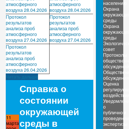
населению
атмосферного
атмосферного
Охрана
воздуха 28.04.2026
воздуха 28.04.2026
окружающе
Протокол
Протокол
среды
результатов
результатов
Охрана
анализа проб
анализа проб
окружающе
атмосферного
атмосферного
среды
воздуха 27.04.2026
воздуха 27.04.2026
Экологичес
Протокол
совет
результатов
Протоколы
анализа проб
обществен
атмосферного
обсуждений
воздуха 26.04.2026
Обществен
Читать дальше
обсуждения
Оценка
Справка о
регулирующ
воздействи
состоянии
Уведомлен
о
окружающей
публичном
11
проведении
среды в
марта
экспертизы
2026