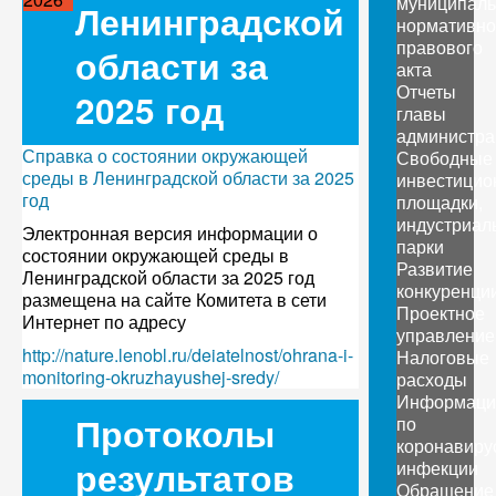
муниципаль
Ленинградской
нормативно
правового
области за
акта
Отчеты
2025 год
главы
администра
Справка о состоянии окружающей
Свободные
среды в Ленинградской области за 2025
инвестицио
год
площадки,
индустриал
Электронная версия информации о
парки
состоянии окружающей среды в
Развитие
Ленинградской области за 2025 год
конкуренци
размещена на сайте Комитета в сети
Проектное
Интернет по адресу
управление
http://nature.lenobl.ru/deiatelnost/ohrana-i-
Налоговые
monitoring-okruzhayushej-sredy/
расходы
Информаци
Протоколы
по
коронавиру
результатов
инфекции
Обращение