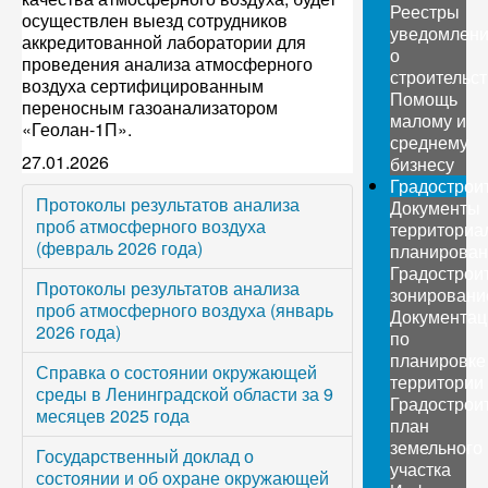
Реестры
осуществлен выезд сотрудников
уведомлен
аккредитованной лаборатории для
о
проведения анализа атмосферного
строительс
воздуха сертифицированным
Помощь
переносным газоанализатором
малому и
«Геолан-1П».
среднему
27.01.2026
бизнесу
Градострои
Протоколы результатов анализа
Документы
проб атмосферного воздуха
территориа
(февраль 2026 года)
планирован
Градострои
Протоколы результатов анализа
зонировани
проб атмосферного воздуха (январь
Документац
2026 года)
по
планировке
Справка о состоянии окружающей
территории
среды в Ленинградской области за 9
Градострои
месяцев 2025 года
план
земельного
Государственный доклад о
участка
состоянии и об охране окружающей