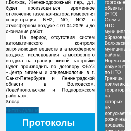
г.Волхов, Железнодорожный пер., д.1,
торговые
будет производиться временное
объекты
отключение газоанализатора измерения
(НТО)
концентрации NH3, NO, NO2 в
Схемы
атмосферном воздухе с 01.04.2026 и до
НТО
окончания работ.
муниципал
На период отсутствия систем
образовани
автоматического контроля
Волховског
загрязняющих веществ в атмосферном
муниципаль
воздухе, исследования атмосферного
района
воздуха на границе жилой застройки
Нормативн
будет производить по договору ФБУЗ
документы
«Центр гигиены и эпидемиологии в г.
по НТО
Санкт-Петербурге и Ленинградской
Границы
области в Волховском,
прилегающ
Лодейнопольском и Подпорожском
территорий,
районах».
на
&nbsp...
которых
не
Читать дальше
допускаетс
Протоколы
розничная
продажа
алкогольно