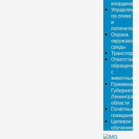
координат
Управление
по опеке
и
попечитель
Охрана
окружающе
среды
Транспорт
Ответствен
обращение
с
животными
Приемная
Губернатор
Ленинградс
области
Почётные
граждане
Целевое
обучение