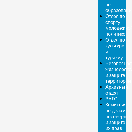
по
образован
Отдел по
спорту,
молодежно
политике
Отдел по
культуре
и
туризму
Безопаснос
жизнедеяте
и защита
территорий
Архивный
отдел
ЗАГС
Комиссия
по делам
несовершен
и защите
их прав