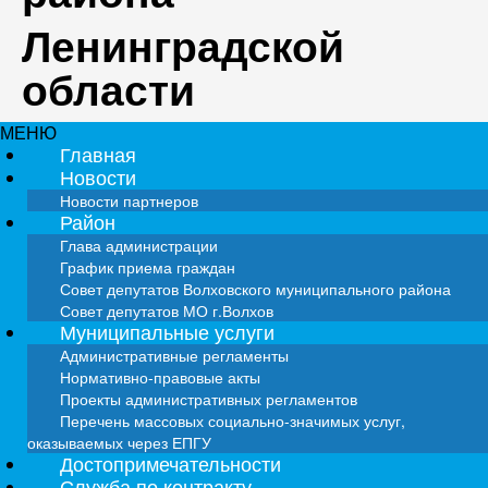
Ленинградской
области
МЕНЮ
Главная
Новости
Новости партнеров
Район
Глава администрации
График приема граждан
Совет депутатов Волховского муниципального района
Совет депутатов МО г.Волхов
Муниципальные услуги
Административные регламенты
Нормативно-правовые акты
Проекты административных регламентов
Перечень массовых социально-значимых услуг,
оказываемых через ЕПГУ
Достопримечательности
Служба по контракту