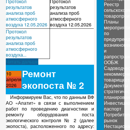
Протокол
Протокол
Реестр
результатов
результатов
сельскохоз
анализа проб
анализа проб
товаропрои
атмосферного
атмосферного
Планы
воздуха 12.05.2026
воздуха 12.05.2026
мероприяти
Протокол
по
результатов
предупреж
анализа проб
возникнове
атмосферного
и
воздуха...
рапростран
Читать дальше
ООБЖ
Садоводчес
Ремонт
10
некоммерче
апреля
товарищест
экопоста № 2
2026
Документы
стратегичес
Информируем Вас, что по данным ВФ
планирован
АО «Апатит» в связи с выполнением
Инвестици
работ по проведению диагностики и
паспорт
ремонту оборудования поста
Потребител
экологического контроля № 2 (далее
рынок
экопоста), расположенного по адресу:
Нестацион