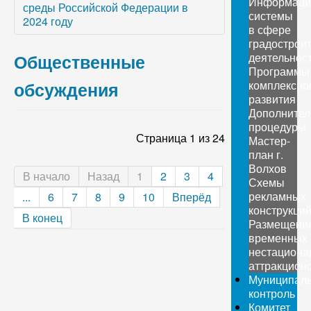
Информаци
среды Российской Федерации в
системы
2024 году
в сфере
градострои
Общественные
деятельнос
Программы
обсуждения
комплексно
развития
Дополните
процедуры
Страница 1 из 24
Мастер-
план г.
Волхов
В начало
Назад
1
2
3
4
Схемы
рекламных
...
6
7
8
9
10
Вперёд
конструкци
В конец
Размещени
временных
нестациона
аттракцион
Муниципал
контроль
Комитет