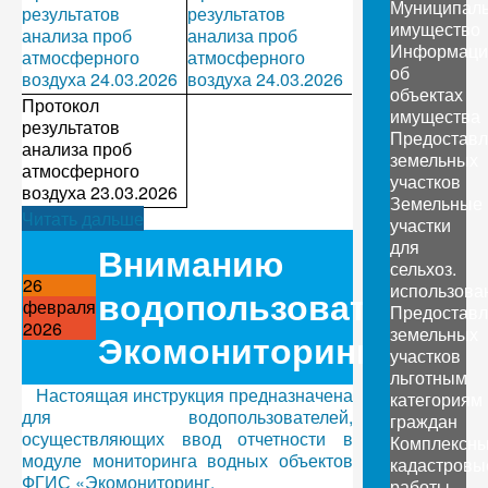
Муниципал
результатов
результатов
имущество
анализа проб
анализа проб
Информаци
атмосферного
атмосферного
об
воздуха 24.03.2026
воздуха 24.03.2026
объектах
Протокол
имущества
результатов
Предоставл
анализа проб
земельных
атмосферного
участков
воздуха 23.03.2026
Земельные
Читать дальше
участки
для
Вниманию
сельхоз.
26
использова
водопользователей.
февраля
Предоставл
2026
земельных
Экомониторинг.
участков
льготным
Настоящая инструкция предназначена
категориям
для водопользователей,
граждан
осуществляющих ввод отчетности в
Комплексн
модуле мониторинга водных объектов
кадастровы
ФГИС «Экомониторинг.
работы