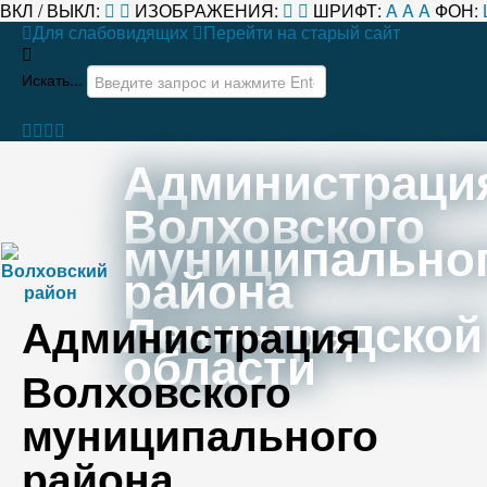
ВКЛ / ВЫКЛ:
ИЗОБРАЖЕНИЯ:
ШРИФТ:
A
A
A
ФОН:
Для слабовидящих
Перейти на старый сайт
Искать...
Администраци
Волховского
муниципально
района
Ленинградской
Администрация
области
Волховского
муниципального
района