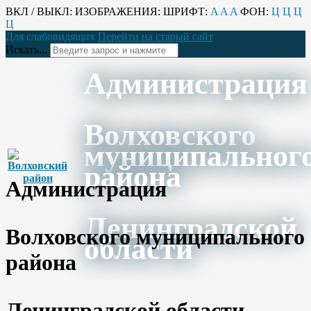
ВКЛ / ВЫКЛ:
ИЗОБРАЖЕНИЯ:
ШРИФТ:
A
A
A
ФОН:
Ц
Ц
Ц
Ц
Для слабовидящих
Перейти на старый сайт
Искать...
Администрация
Волховского
муниципальног
района
Администрация
Ленинградской
Волховского муниципального
области
района
Ленинградской области