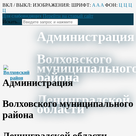
ВКЛ / ВЫКЛ:
ИЗОБРАЖЕНИЯ:
ШРИФТ:
A
A
A
ФОН:
Ц
Ц
Ц
Ц
Для слабовидящих
Перейти на старый сайт
Искать...
Администрация
Волховского
муниципальног
района
Администрация
Ленинградской
Волховского муниципального
области
района
Ленинградской области