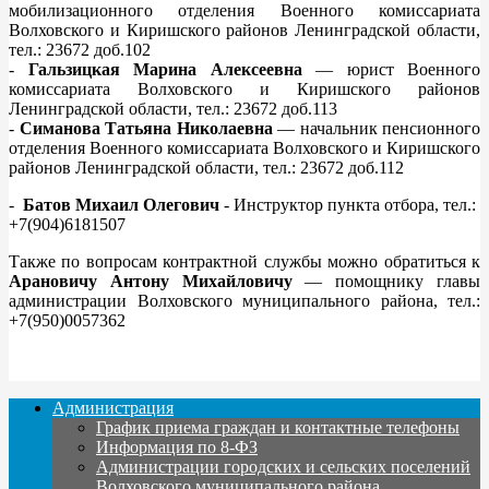
мобилизационного отделения Военного комиссариата
Волховского и Киришского районов Ленинградской области,
тел.: 23672 доб.102
-
Гальзицкая Марина Алексеевна
— юрист Военного
комиссариата Волховского и Киришского районов
Ленинградской области, тел.: 23672 доб.113
-
Симанова Татьяна Николаевна
— начальник пенсионного
отделения Военного комиссариата Волховского и Киришского
районов Ленинградской области, тел.: 23672 доб.112
-
Батов Михаил Олегович
- Инструктор пункта отбора, тел.:
+7(904)6181507
Также по вопросам контрактной службы можно обратиться к
Арановичу Антону Михайловичу
— помощнику главы
администрации Волховского муниципального района, тел.:
+7(950)0057362
Администрация
График приема граждан и контактные телефоны
Информация по 8-ФЗ
Администрации городских и сельских поселений
Волховского муниципального района