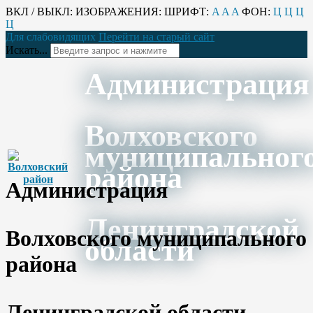
ВКЛ / ВЫКЛ:
ИЗОБРАЖЕНИЯ:
ШРИФТ:
A
A
A
ФОН:
Ц
Ц
Ц
Ц
Для слабовидящих
Перейти на старый сайт
Искать...
Администрация
Волховского
муниципальног
района
Администрация
Ленинградской
Волховского муниципального
области
района
Ленинградской области