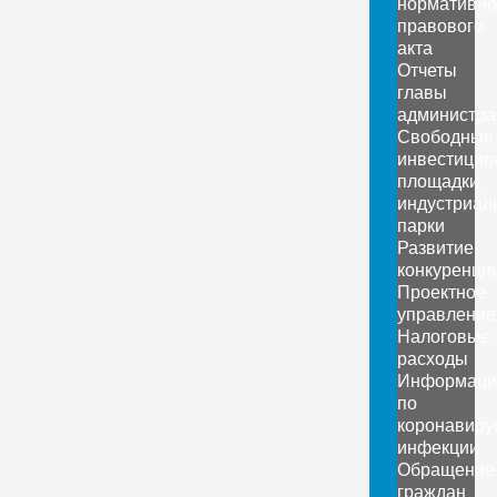
нормативно
правового
акта
Отчеты
главы
администра
Свободные
инвестицио
площадки,
индустриал
парки
Развитие
конкуренци
Проектное
управление
Налоговые
расходы
Информаци
по
коронавиру
инфекции
Обращение
граждан