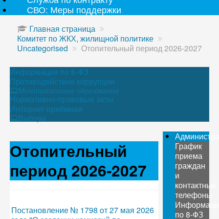
СВО: Меры поддержки
Главная страница
Комитет по ЖКХ, жилищной политике
Uncategorised
Отопительный период 2026-2027
Информация по 8-ФЗ
Противодействие коррупции
Муниципальные образования
Нормативно-правовые акты
Интернет-приёмная
Выборы
Администр
Отопительный
График
приема
период 2026-2027
граждан
и
контактные
телефоны
Информаци
Постановление № 1798 от 27 мая 2026
по 8-ФЗ