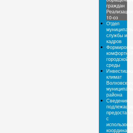
граждан
Реализация
10-оз
Отдел
муниципаль
службы и
кадров
Формирова
комфортно
городской
среды
Инвестици
климат
Волховског
муниципаль
района
Сведения,
подлежащи
предоставл
с
использова
координат