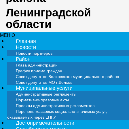
Ленинградской
области
МЕНЮ
Главная
Новости
Новости партнеров
Район
Глава администрации
График приема граждан
Совет депутатов Волховского муниципального района
Совет депутатов МО г.Волхов
Муниципальные услуги
Административные регламенты
Нормативно-правовые акты
Проекты административных регламентов
Перечень массовых социально-значимых услуг,
оказываемых через ЕПГУ
Достопримечательности
Служба по контракту