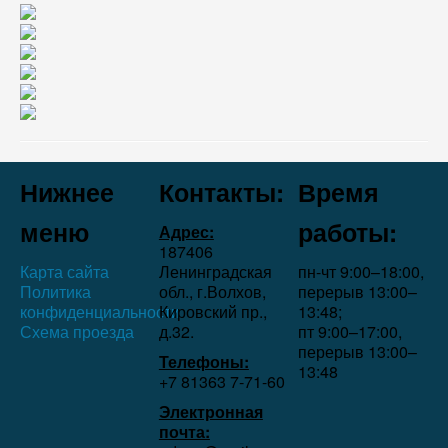
Нижнее
Контакты:
Время
меню
работы:
Адрес:
187406
Карта сайта
Ленинградская
пн-чт 9:00–18:00,
Политика
обл., г.Волхов,
перерыв 13:00–
конфиденциальности
Кировский пр.,
13:48;
Схема проезда
д.32.
пт 9:00–17:00,
перерыв 13:00–
Телефоны:
13:48
+7 81363 7‑71-60
Электронная
почта: