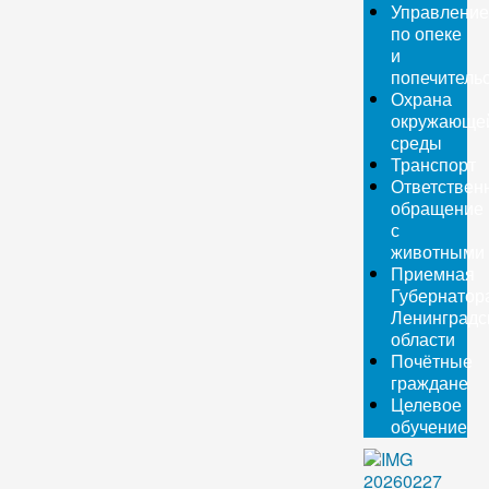
Управление
по опеке
и
попечитель
Охрана
окружающе
среды
Транспорт
Ответствен
обращение
с
животными
Приемная
Губернатор
Ленинградс
области
Почётные
граждане
Целевое
обучение