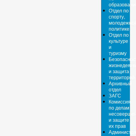
образован
Отдел по
спорту,
молодежно
политике
Отдел по
культуре
и
туризму
Безопаснос
жизнедеяте
и защита
территорий
Архивный
отдел
ЗАГС
Комиссия
по делам
несовершен
и защите
их прав
Администра