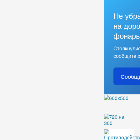
Не убр
на доро
фонарь
Столкнулис
сообщите о
Сообщи