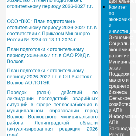
деятельнос
отопительному периоду 2026-2027 г.г.
Комитет
по
экономике
ООО "ВКС" План подготовки к
и
отопительному периоду 2026-2027 г.г. в
инвестиция
соответствии с Приказом Минэнерго
Экономика
России № 2234 от 13.11.2024 г.
Социально-
План подготовки к отопительному
экономичес
периоду 2026-2027 г.г. в ОАО РЖД г.
развитие
Волхов
Муниципал
заказ
План подготовки к отопительному
Поддержка
периоду 2026-2027 г.г. в ОП Участок г.
малого и
Волхов АО ЛОТЭК
среднего
бизнеса
Порядок (план) действий по
Сельское
ликвидации последствий аварийных
хозяйство
ситуаций в сфере теплоснабжения в
и АПК
муниципальном образовании город
Информаци
Волхов Волховского муниципального
АПК
района Ленинградской области
Законодате
(актуализированная редакция 2026
Реестр
года)