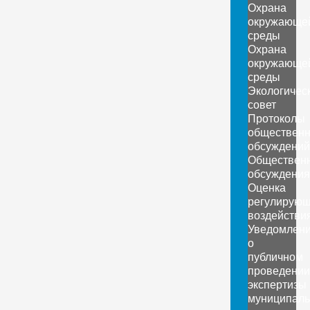
Охрана
окружающе
среды
Охрана
окружающе
среды
Экологичес
совет
Протоколы
обществен
обсуждений
Обществен
обсуждения
Оценка
регулирующ
воздействи
Уведомлен
о
публичном
проведении
экспертизы
муниципаль