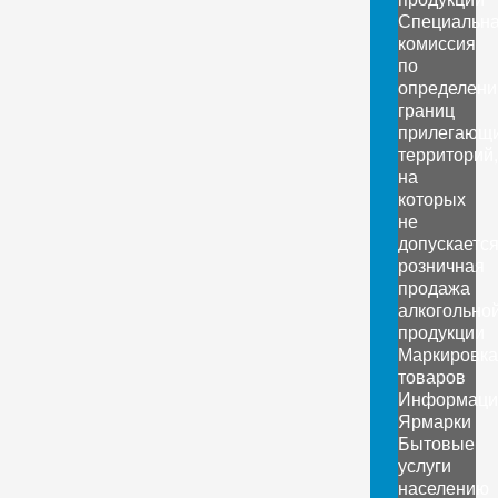
Специальн
комиссия
по
определен
границ
прилегающ
территорий,
на
которых
не
допускаетс
розничная
продажа
алкогольно
продукции
Маркировка
товаров
Информаци
Ярмарки
Бытовые
услуги
населению