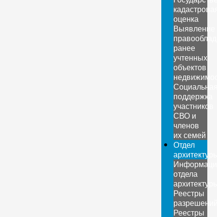
кадастрова
оценка
Выявление
правооблад
ранее
учтенных
объектов
недвижимо
Социальна
поддержка
участников
СВО и
членов
их семей
Отдел
архитектур
Информаци
отдела
архитектур
Реестры
разрешени
Реестры