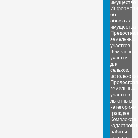
имущество
Информаци
об
объектах
имущества
Предоставл
земельных
участков
Земельные
участки
для
сельхоз.
использова
Предоставл
земельных
участков
льготным
категориям
граждан
Комплексн
кадастровы
работы
Государств