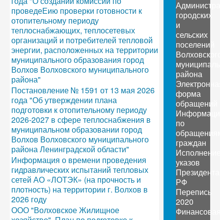
года "О создании комиссий по
Администр
проведеЕию проверки готовности к
городских
отопительному периоду
и
теплоснабжающих, теплосетевых
сельских
организаций и потребителей тепловой
поселений
энергии, расположенных на территории
Волховског
муниципального образования город
муниципаль
Волхов Волховского муниципального
района
района"
Электронна
Постановление № 1591 от 13 мая 2026
форма
года "Об утверждении плана
обращений
подготовки к отопительному периоду
Информаци
2026-2027 в сфере теплоснабжения в
по
муниципальном образовании город
обращения
Волхов Волховского муниципального
граждан
района Ленинградской области"
Исполнени
Информация о времени проведения
указов
гидравлических испытаний тепловых
Президента
сетей АО «ЛОТЭК» (на прочность и
РФ
плотность) на территории г. Волхов в
Перепись
2026 году
2020
ООО "Волховское Жилищное
Финансова
хозяйство". План по подrотовке к