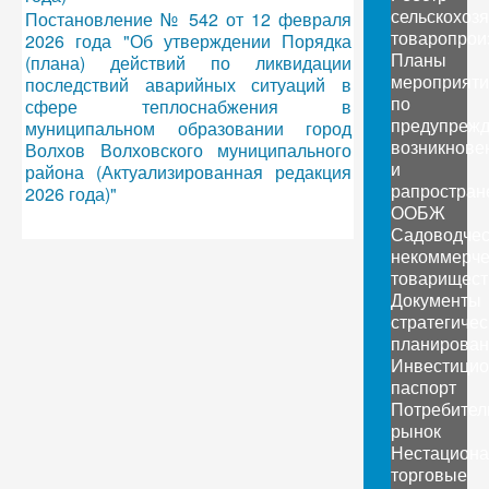
сельскохоз
Постановление № 542 от 12 февраля
товаропрои
2026 года "Об утверждении Порядка
Планы
(плана) действий по ликвидации
мероприяти
последствий аварийных ситуаций в
по
сфере теплоснабжения в
предупреж
муниципальном образовании город
возникнове
Волхов Волховского муниципального
и
района (Актуализированная редакция
рапростран
2026 года)"
ООБЖ
Садоводчес
некоммерче
товарищест
Документы
стратегичес
планирован
Инвестици
паспорт
Потребител
рынок
Нестацион
торговые