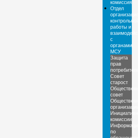
комиссия
Отдел
организаци
контрольно
работы и
взаимодейс
с
органами
МСУ
Защита
прав
потребител
Совет
старост
Обществен
совет
Обществен
организаци
Инициатив
комиссии
Информаци
по
обращения