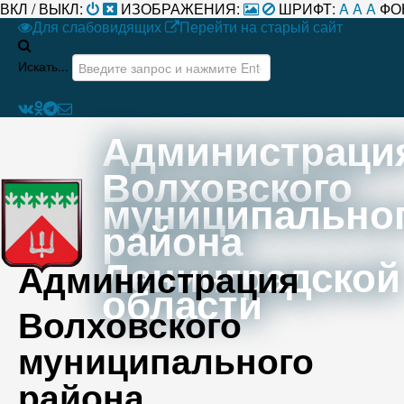
ВКЛ / ВЫКЛ:
ИЗОБРАЖЕНИЯ:
ШРИФТ:
A
A
A
ФО
Для слабовидящих
Перейти на старый сайт
Искать...
Администраци
Волховского
муниципально
района
Ленинградской
Администрация
области
Волховского
муниципального
района