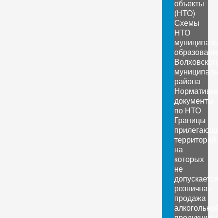
объекты
(НТО)
Схемы
НТО
муниципал
образовани
Волховског
муниципаль
района
Нормативн
документы
по НТО
Границы
прилегающ
территорий,
на
которых
не
допускаетс
розничная
продажа
алкогольно
продукции