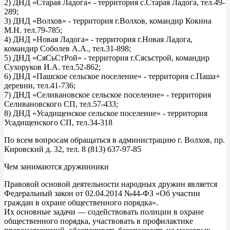
2) ДНД «Старая Ладога» - территория с.Старая Ладога, тел.49-
289;
3) ДНД «Волхов» - территория г.Волхов, командир Кокина
М.Н. тел.79-785;
4) ДНД «Новая Ладога» - территория г.Новая Ладога,
командир Соболев А.А., тел.31-898;
5) ДНД «СяСьСтРой» - территория г.Сясьстрой, командир
Сухоруков И.А. тел.52-862;
6) ДНД «Пашское сельское поселение» - территория с.Паша+
деревни, тел.41-736;
7) ДНД «Селивановское сельское поселение» - территория
Селивановского СП, тел.57-433;
8) ДНД «Усадищенское сельское поселение» - территория
Усадищенского СП, тел.34-318
По всем вопросам обращаться в администрацию г. Волхов, пр.
Кировский д. 32, тел. 8 (813) 637-97-85
Чем занимаются дружинники
Правовой основой деятельности народных дружин является
Федеральный закон от 02.04.2014 №44-ФЗ «Об участии
граждан в охране общественного порядка».
Их основные задачи — содействовать полиции в охране
общественного порядка, участвовать в профилактике