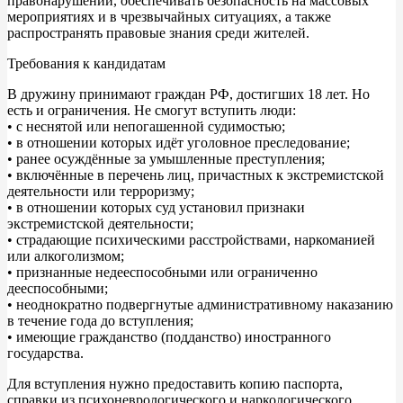
правонарушений, обеспечивать безопасность на массовых
мероприятиях и в чрезвычайных ситуациях, а также
распространять правовые знания среди жителей.
Требования к кандидатам
В дружину принимают граждан РФ, достигших 18 лет. Но
есть и ограничения. Не смогут вступить люди:
• с неснятой или непогашенной судимостью;
• в отношении которых идёт уголовное преследование;
• ранее осуждённые за умышленные преступления;
• включённые в перечень лиц, причастных к экстремистской
деятельности или терроризму;
• в отношении которых суд установил признаки
экстремистской деятельности;
• страдающие психическими расстройствами, наркоманией
или алкоголизмом;
• признанные недееспособными или ограниченно
дееспособными;
• неоднократно подвергнутые административному наказанию
в течение года до вступления;
• имеющие гражданство (подданство) иностранного
государства.
Для вступления нужно предоставить копию паспорта,
справки из психоневрологического и наркологического