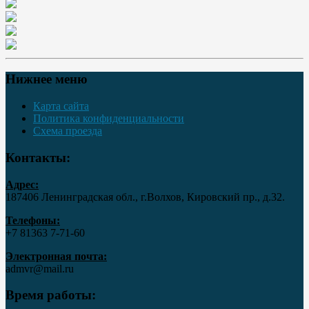
Нижнее меню
Карта сайта
Политика конфиденциальности
Схема проезда
Контакты:
Адрес:
187406 Ленинградская обл., г.Волхов, Кировский пр., д.32.
Телефоны:
+7 81363 7‑71-60
Электронная почта:
admvr@mail.ru
Время работы: