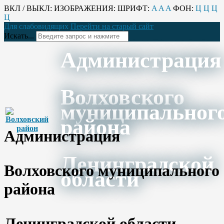
ВКЛ / ВЫКЛ:
ИЗОБРАЖЕНИЯ:
ШРИФТ:
A
A
A
ФОН:
Ц
Ц
Ц
Ц
Для слабовидящих
Перейти на старый сайт
Искать...
Администрация
Волховского
муниципальног
района
Администрация
Ленинградской
Волховского муниципального
области
района
Ленинградской области