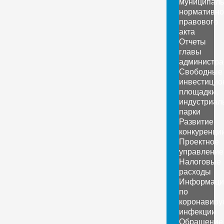
муниципаль
нормативно
правового
акта
Отчеты
главы
администра
Свободные
инвестицио
площадки,
индустриал
парки
Развитие
конкуренци
Проектное
управление
Налоговые
расходы
Информаци
по
коронавиру
инфекции
Обращение