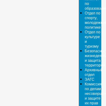
по
образован
Отдел по
спорту,
молодежно
политике
Отдел по
культуре
и
туризму
Безопаснос
жизнедеяте
и защита
территорий
Архивный
отдел
ЗАГС
Комиссия
по делам
несовершен
и защите
их прав