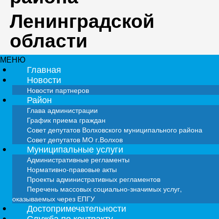
Ленинградской
области
МЕНЮ
Главная
Новости
Новости партнеров
Район
Глава администрации
График приема граждан
Совет депутатов Волховского муниципального района
Совет депутатов МО г.Волхов
Муниципальные услуги
Административные регламенты
Нормативно-правовые акты
Проекты административных регламентов
Перечень массовых социально-значимых услуг,
оказываемых через ЕПГУ
Достопримечательности
Служба по контракту