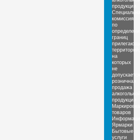
продукции
Специальн
комиссия
по
определен
границ
прилегающ
территорий,
на
которых
не
допускаетс
розничная
продажа
алкогольно
продукции
Маркировка
товаров
Информаци
Ярмарки
Бытовые
услуги