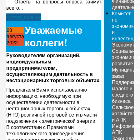
Финансова
Ответы на вопросы опроса займут
деятельнос
всего...
Комитет
Читать дальше
по
экономике
Уважаемые
23
и
августа
инвестиция
коллеги!
2022
Экономика
Социально-
Руководителям организаций,
экономичес
индивидуальным
развитие
предпринимателям,
Муниципал
осуществляющим деятельность в
заказ
нестационарных торговых объектах
Поддержка
малого и
Предлагаем Вам к использованию
среднего
информацию, необходимую при
бизнеса
осуществлении деятельности в
Сельское
нестационарных торговых объектах
хозяйство
(НТО) розничной торговой сети в части
и АПК
подключения к электрической энергии:
Информаци
В соответствии с Правилами
АПК
технологического присоединения
Законодате
энергопринимающих устройств