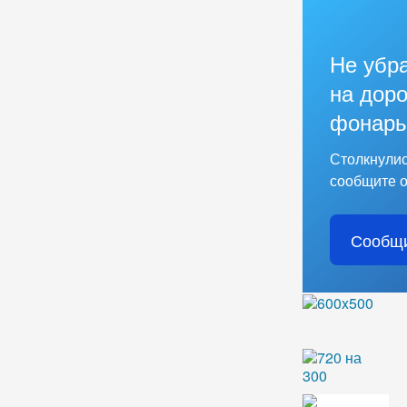
Не убр
на доро
фонарь
Столкнулис
сообщите о
Сообщи