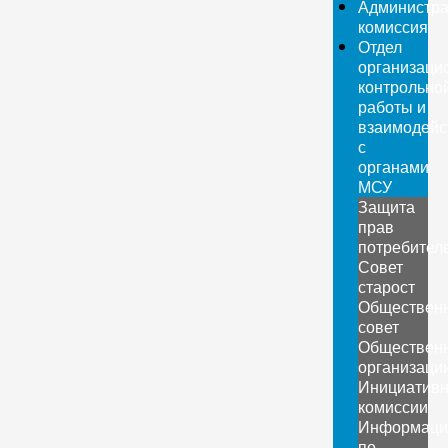
Администра
комиссия
Отдел
организаци
контрольно
работы и
взаимодейс
с
органами
МСУ
Защита
прав
потребител
Совет
старост
Обществен
совет
Обществен
организаци
Инициатив
комиссии
Информаци
по