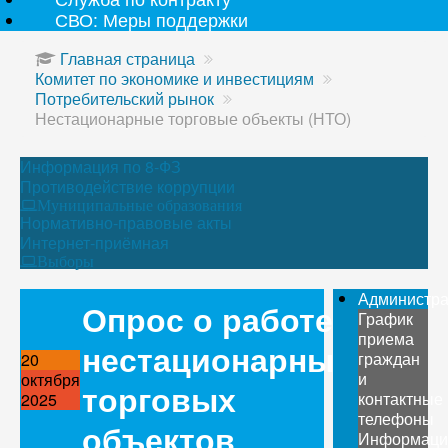
СВО: Меры поддержки
Главная страница
Комитет по экономике и инвестициям
Потребительский рынок
Нестационарные торговые объекты (НТО)
Информация по 8-ФЗ
Противодействие коррупции
Муниципальные образования
Нормативно-правовые акты
Интернет-приёмная
Выборы
Администр
Опрос о работе
График
приема
нестационарных
граждан
20
и
октября
торговых
контактные
2025
телефоны
объектов
Информаци