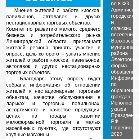
по 8-ФЗ
Администр
Мнение жителей о работе киосков,
городских
павильонов, автолавок и других
и
нестационарных торговых объектов.
сельских
Комитет по развитию малого, среднего
поселений
бизнеса и потребительского рынка
Волховског
Ленинградской области приглашает
муниципаль
жителей региона принять участие в
района
опросе, цель которого – узнать мнение
Электронна
жителей о работе киосков, павильонов,
форма
автолавок и других нестационарных
обращений
торговых объектов.
Информаци
Благодаря этому опросу будет
по
собрана информация об отношении
обращения
жителей к нестационарным торговым
граждан
объектам, качестве обслуживания в
Исполнени
ларьках и торговых павильонах,
указов
ассортименте и качестве продукции,
Президента
ценах на товары, развитии
РФ
малоформатной торговли в малых
Перепись
населённых пунктах, где отсутствуют
2020
крупные магазины.