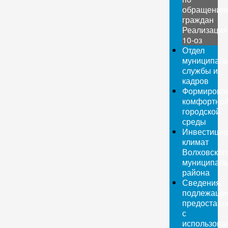
обращения
граждан
Реализация
10-оз
Отдел
муниципаль
службы и
кадров
Формирова
комфортно
городской
среды
Инвестици
климат
Волховског
муниципаль
района
Сведения,
подлежащи
предоставл
с
использова