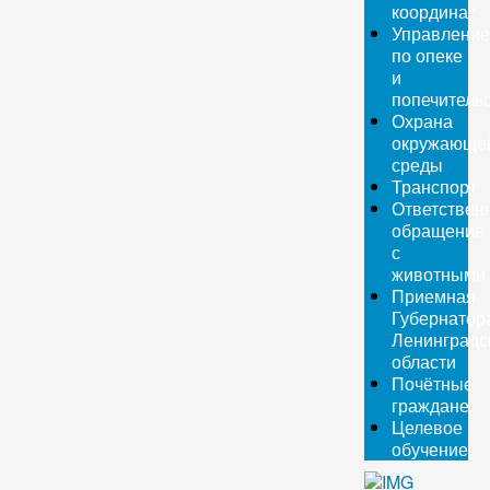
координат
Управление
по опеке
и
попечитель
Охрана
окружающе
среды
Транспорт
Ответствен
обращение
с
животными
Приемная
Губернатор
Ленинградс
области
Почётные
граждане
Целевое
обучение