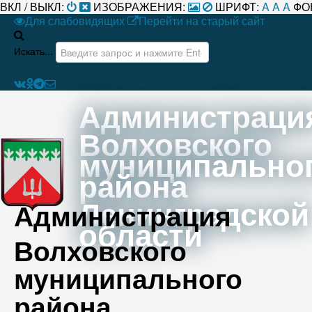
ВКЛ / ВЫКЛ:
ИЗОБРАЖЕНИЯ:
ШРИФТ:
A
A
A
ФО
Для слабовидящих
Перейти на старый сайт
Искать...
Администраци
Волховского
муниципально
района
Ленинградской
Администрация
области
Волховского
муниципального
района