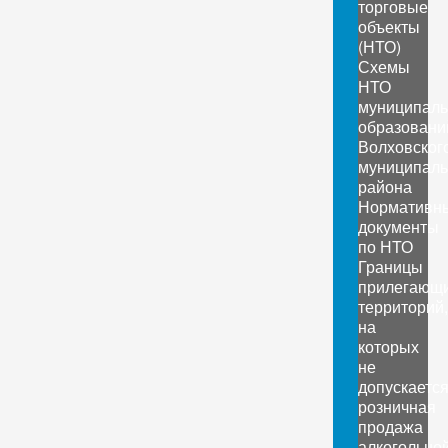
торговые
объекты
(НТО)
Схемы
НТО
муниципал
образовани
Волховског
муниципаль
района
Нормативн
документы
по НТО
Границы
прилегающ
территорий,
на
которых
не
допускаетс
розничная
продажа
алкогольно