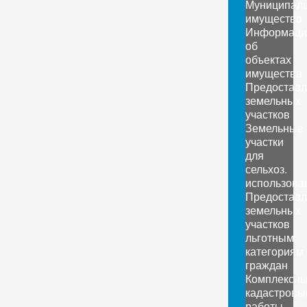
Муниципал
имущество
Информаци
об
объектах
имущества
Предоставл
земельных
участков
Земельные
участки
для
сельхоз.
использова
Предоставл
земельных
участков
льготным
категориям
граждан
Комплексн
кадастровы
работы