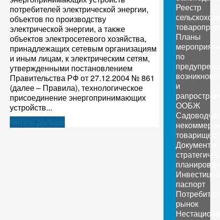
Реестр
потребителей электрической энергии,
сельскохоз
объектов по производству
товаропрои
электрической энергии, а также
Планы
объектов электросетевого хозяйства,
мероприяти
принадлежащих сетевым организациям
по
и иным лицам, к электрическим сетям,
предупреж
утвержденными постановлением
возникнове
Правительства РФ от 27.12.2004 № 861
и
(далее – Правила), технологическое
рапростран
присоединение энергопринимающих
ООБЖ
устройств...
Садоводчес
Читать дальше
некоммерче
товарищест
Документы
стратегичес
планирован
Инвестици
паспорт
Потребител
рынок
Нестацион