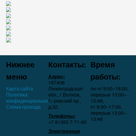
Нижнее
Контакты:
Время
меню
работы:
Адрес:
187406
Карта сайта
Ленинградская
пн-чт 9:00–18:00,
Политика
обл., г.Волхов,
перерыв 13:00–
конфиденциальности
Кировский пр.,
13:48;
Схема проезда
д.32.
пт 9:00–17:00,
перерыв 13:00–
Телефоны:
13:48
+7 81363 7‑71-60
Электронная