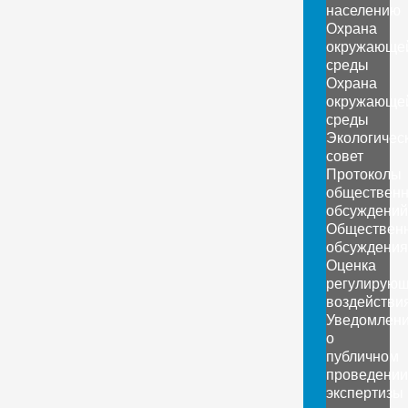
населению
Охрана
окружающе
среды
Охрана
окружающе
среды
Экологичес
совет
Протоколы
обществен
обсуждений
Обществен
обсуждения
Оценка
регулирующ
воздействи
Уведомлен
о
публичном
проведении
экспертизы