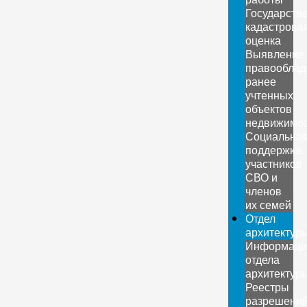
Государств
кадастрова
оценка
Выявление
правооблад
ранее
учтенных
объектов
недвижимо
Социальна
поддержка
участников
СВО и
членов
их семей
Отдел
архитектур
Информаци
отдела
архитектур
Реестры
разрешени