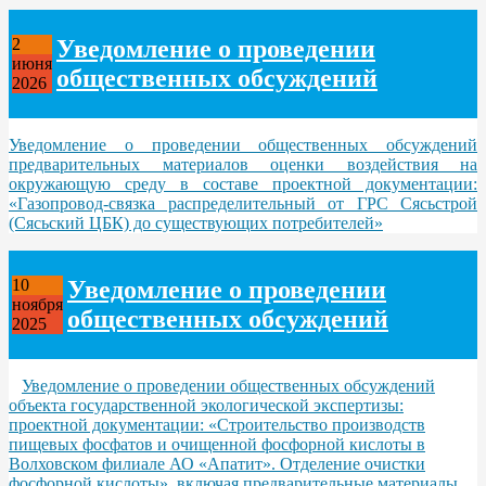
Уведомление о проведении
2
июня
общественных обсуждений
2026
Уведомление о проведении общественных обсуждений
предварительных материалов оценки воздействия на
окружающую среду в составе проектной документации:
«Газопровод-связка распределительный от ГРС Сясьстрой
(Сясьский ЦБК) до существующих потребителей»
Уведомление о проведении
10
ноября
общественных обсуждений
2025
Уведомление о проведении общественных обсуждений
объекта государственной экологической экспертизы:
проектной документации: «Строительство производств
пищевых фосфатов и очищенной фосфорной кислоты в
Волховском филиале АО «Апатит». Отделение очистки
фосфорной кислоты», включая предварительные материалы