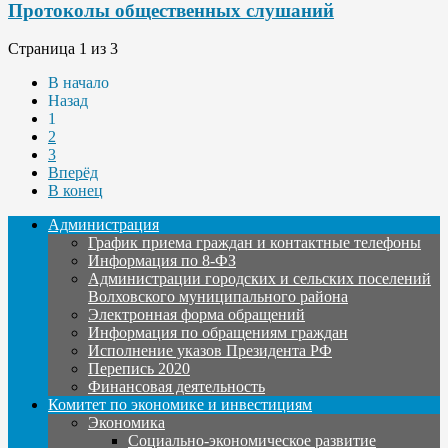
Протоколы общественных слушаний
Страница 1 из 3
В начало
Назад
1
2
3
Вперёд
В конец
Администрация
График приема граждан и контактные телефоны
Информация по 8-ФЗ
Администрации городских и сельских поселений
Волховского муниципального района
Электронная форма обращений
Информация по обращениям граждан
Исполнение указов Президента РФ
Перепись 2020
Финансовая деятельность
Комитет по экономике и инвестициям
Экономика
Социально-экономическое развитие