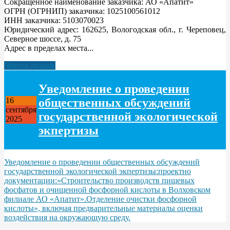
Сокращенное наименование заказчика: АО «Апатит»
ОГРН (ОГРНИП) заказчика: 1025100561012
ИНН заказчика: 5103070023
Юридический адрес: 162625, Вологодская обл., г. Череповец,
Северное шоссе, д. 75
Адрес в пределах места...
Читать дальше
Уведомление о проведении
общественных обсуждений
16
сентября
государственной экологической
2025
экпертизы
Уведомление о проведении общественных обсуждений
государственной экологической экпертизы:проектно
документации:»Строительство производств пищевых
фосфатов и очищенной фосфорной кислоты в Волховском
филиале АО «Апатит».Отделение очистки фосфорной
кислоты», включая предварительные материалы оценки
воздействия на окружающую среду.