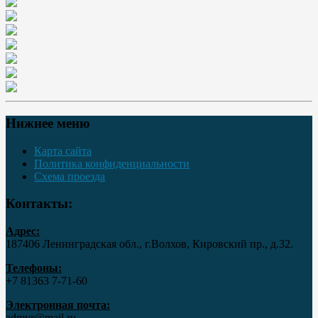
Нижнее меню
Карта сайта
Политика конфиденциальности
Схема проезда
Контакты:
Адрес:
187406 Ленинградская обл., г.Волхов, Кировский пр., д.32.
Телефоны:
+7 81363 7‑71-60
Электронная почта:
admvr@mail.ru