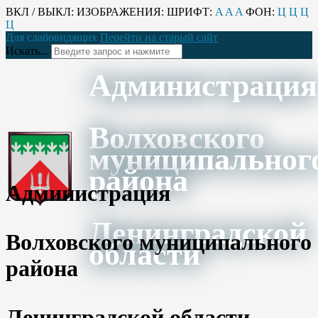
ВКЛ / ВЫКЛ:
ИЗОБРАЖЕНИЯ:
ШРИФТ:
A
A
A
ФОН:
Ц
Ц
Ц
Ц
Для слабовидящих
Перейти на старый сайт
Искать...
Администрация
Волховского
муниципальног
района
Администрация
Ленинградской
Волховского муниципального
области
района
Ленинградской области