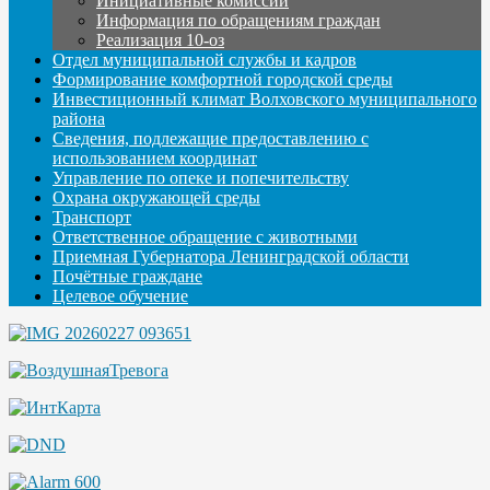
Инициативные комиссии
Информация по обращениям граждан
Реализация 10-оз
Отдел муниципальной службы и кадров
Формирование комфортной городской среды
Инвестиционный климат Волховского муниципального
района
Сведения, подлежащие предоставлению с
использованием координат
Управление по опеке и попечительству
Охрана окружающей среды
Транспорт
Ответственное обращение с животными
Приемная Губернатора Ленинградской области
Почётные граждане
Целевое обучение