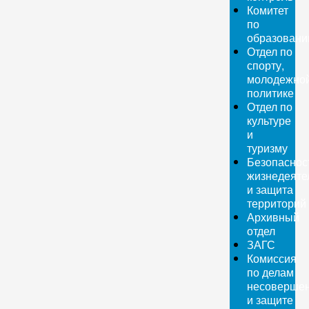
Комитет
по
образован
Отдел по
спорту,
молодежно
политике
Отдел по
культуре
и
туризму
Безопаснос
жизнедеяте
и защита
территорий
Архивный
отдел
ЗАГС
Комиссия
по делам
несовершен
и защите