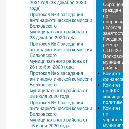
2021 год (28 декабря 2020
Обращение
года)
граждан
Протокол № 4 заседания
по
антинаркотической комиссии
вопросам
Волховского
нелегально
муниципального района от
занятости
28 декабря 2020 года
Государств
Протокол № 3 заседания
реестр
антинаркотической комиссии
СО НКО
Волховского
Волховског
муниципального района от
муниципаль
26 ноября 2020 года
района
Протокол № 2 заседания
Комитет
антинаркотической комиссии
финансов
Волховского
Комитет
муниципального района от
по ЖКХ,
28 июля 2020 года
жилищной
политике
Протокол № 1 заседания
Комитет
антинаркотической комиссии
по
Волховского
управлени
муниципального района от
муниципал
16 июня 2020 года