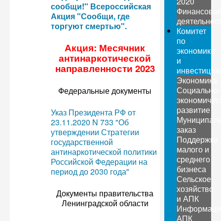
2020
сообщи!" Всероссийская
Финансова
Акция "Сообщи, где
деятельнос
торгуют смертью".
Комитет
по
Акция: Месячник
экономике
антинаркотической
и
направленности 2023
инвестиция
Экономика
Социально-
Федеральные документы
экономичес
развитие
Указ Президента РФ от
Муниципал
23.11.2020 N 733 "Об
заказ
утверждении Стратегии
Поддержка
государственной
малого и
антинаркотической политики
среднего
Российской Федерации на
бизнеса
период до 2030 года"
Сельское
хозяйство
Документы правительства
и АПК
Ленинградской области
Информаци
АПК