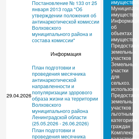
имущество
Постановление № 133 от 25
Муниципал
января 2013 года "Об
имущество
утверждении положения об
Информаци
антинаркотической комиссии
об
Волховского
объектах
муниципального района и
имущества
состава комиссии"
Предоставл
земельных
Информация
участков
Земельные
План подготовки и
участки
проведения месячника
для
антинаркотической
сельхоз.
направленности и
использова
популяризации здорового
Предоставл
29.04.2026
образа жизни на территории
земельных
Волховского
участков
муниципального района
льготным
Ленинградской области
категориям
(25.05.2026 - 26.06.2026)
граждан
План подготовки и
Комплексн
проведения месячника
кадастровы