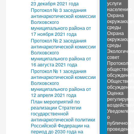
услуги
23 декабря 2021 года
населению
Протокол № 3 заседания
Охрана
антинаркотической комиссии
окружающе
Волховского
среды
муниципального района от
Охрана
17 ноября 2021 года
окружающе
Протокол № 2 заседания
среды
антинаркотической комиссии
Экологичес
Волховского
совет
муниципального района от
Протоколы
16 августа 2021 года
обществен
Протокол № 1 заседания
обсуждений
антинаркотической комиссии
Обществен
Волховского
обсуждения
муниципального района от
Оценка
12 апреля 2021 года
регулирующ
План мероприятий по
воздействи
реализации Стратегии
Уведомлен
государственной
о
антинаркотической политики
публичном
Российской Федерации на
проведении
период до 2030 года на