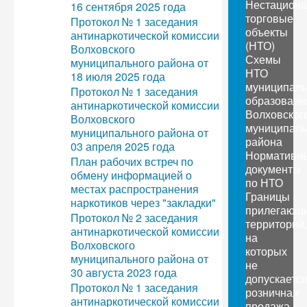
Нестацион
16 сентября 2025 года
торговые
Протокол № 1 заседания
объекты
антинаркотической комиссии
(НТО)
Волховского
Схемы
муниципального района от
НТО
18 июля 2025 года
муниципал
Протокол № 1 заседания
образовани
антинаркотической комиссии
Волховског
Волховского
муниципаль
муниципального района от
района
03 апреля 2025 года
Нормативн
План рабочих встреч по
документы
обмену информацией о
по НТО
местах распространения
Границы
наркотиков через "закладки"
прилегающ
Протокол № 2 заседания
территорий,
антинаркотической комиссии
на
Волховского
которых
муниципального района от
не
30 августа 2023 года
допускаетс
Протокол № 1 заседания
розничная
антинаркотической комиссии
продажа