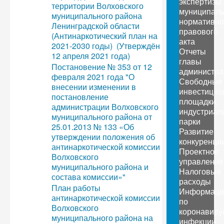
экспертизы
территории Волховского
муниципаль
муниципального района
нормативно
Ленинградской области
правового
(Антинаркотический план на
акта
2021-2030 годы) (Утверждён
Отчеты
12 апреля 2021 года)
главы
Постановение № 353 от 12
администра
февраля 2021 года "О
Свободные
внесении изменении в
инвестицио
постановление
площадки,
администрации Волховского
индустриал
муниципального района от
парки
25.01.2013 № 133 «Об
Развитие
утверждении положения об
конкуренци
антинаркотической комиссии
Проектное
Волховского
управление
муниципального района и
Налоговые
состава комиссии»"
расходы
План работы
Информаци
антинаркотической комиссии
по
Волховского
коронавиру
муниципального района на
инфекции