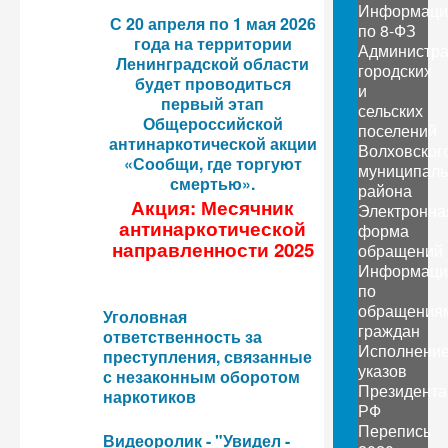
Информаци
С 20 апреля по 1 мая 2026
по 8-ФЗ
года на территории
Администр
Ленинградской области
городских
будет проводиться
и
первый этап
сельских
Общероссийской
поселений
антинаркотической акции
Волховског
«Сообщи, где торгуют
муниципаль
смертью».
района
Акция: Месячник
Электронна
антинаркотической
форма
направленности 2025
обращений
Информаци
по
обращения
Уголовная
граждан
ответственность за
Исполнени
преступления, связанные
указов
с незаконным оборотом
Президента
наркотиков
РФ
Перепись
Видеоролик - "Увидел -