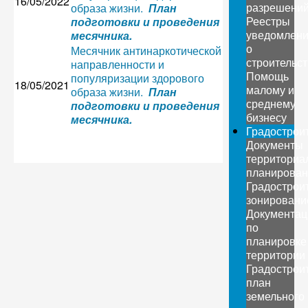
16/05/2022
разрешени
образа жизни.
План
Реестры
подготовки и проведения
уведомлен
месячника.
о
Месячник антинаркотической
строительс
направленности и
Помощь
популяризации здорового
18/05/2021
малому и
образа жизни.
План
среднему
подготовки и проведения
бизнесу
месячника.
Градострои
Документы
территориа
планирован
Градострои
зонировани
Документац
по
планировке
территории
Градострои
план
земельного