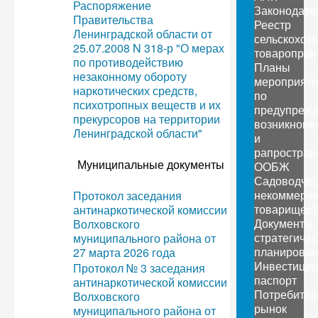
Распоряжение
Законодате
Правительства
Реестр
Ленинградской области от
сельскохоз
25.07.2008 N 318-р "О мерах
товаропрои
по противодействию
Планы
незаконному обороту
мероприяти
наркотических средств,
по
психотропных веществ и их
предупреж
прекурсоров на территории
возникнове
Ленинградской области"
и
рапростран
Муниципальные документы
ООБЖ
Садоводчес
некоммерче
Протокол заседания
товарищест
антинаркотической комиссии
Документы
Волховского
стратегичес
муниципального района от
планирован
27 марта 2026 года
Инвестици
Протокол № 3 заседания
паспорт
антинаркотической комиссии
Потребител
Волховского
рынок
муниципального района от