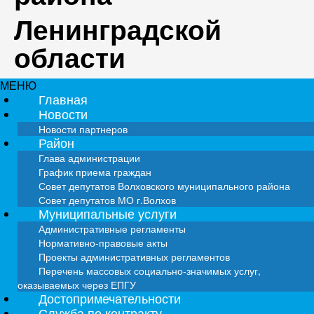
Ленинградской
области
МЕНЮ
Главная
Новости
Новости партнеров
Район
Глава администрации
График приема граждан
Совет депутатов Волховского муниципального района
Совет депутатов МО г.Волхов
Муниципальные услуги
Административные регламенты
Нормативно-правовые акты
Проекты административных регламентов
Перечень массовых социально-значимых услуг,
оказываемых через ЕПГУ
Достопримечательности
Служба по контракту