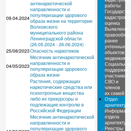
антинаркотической
работы
направленности и
Государств
популяризации здорового
кадастрова
09.04.2024
образа жизни на территории
оценка
Волховского
Выявление
муниципального района
правооблад
Ленинградской области
ранее
(26.05.2024 - 26.06.2024)
учтенных
25/08/2023
Опасность наркотиков
объектов
Месячник антинаркотической
недвижимо
направленности и
Социальна
04/05/2023
популяризации здорового
поддержка
образа жизни
участников
Растения, содержащих
СВО и
наркотические средства или
членов
психотропные вещества
их семей
либо их прекурсоры и
Отдел
подлежащие контролю в
архитектур
Российской Федерации
Информаци
отдела
Месячник антинаркотической
архитектур
направленности и
Реестры
популяризации здорового