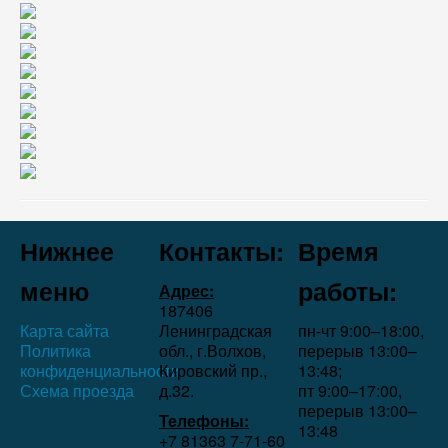
Нижнее
Контакты:
Время
меню
работы:
Адрес:
187406
Карта сайта
Ленинградская
пн-чт 9:00–18:00,
Политика
обл., г.Волхов,
перерыв 13:00–
конфиденциальности
Кировский пр.,
13:48;
Схема проезда
д.32.
пт 9:00–17:00,
перерыв 13:00–
Телефоны:
13:48
+7 81363 7‑71-60