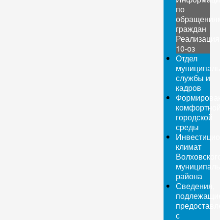
по
обращения
граждан
Реализация
10-оз
Отдел
муниципаль
службы и
кадров
Формирова
комфортно
городской
среды
Инвестици
климат
Волховског
муниципаль
района
Сведения,
подлежащи
предоставл
с