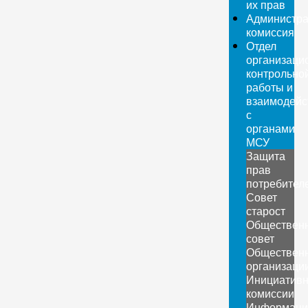
их прав
Администра
комиссия
Отдел
организаци
контрольно
работы и
взаимодейс
с
органами
МСУ
Защита
прав
потребител
Совет
старост
Обществен
совет
Обществен
организаци
Инициатив
комиссии
Информаци