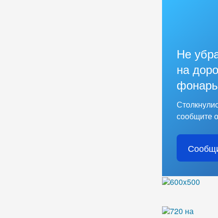
Не убр
на доро
фонарь
Столкнулис
сообщите о
Сообщи