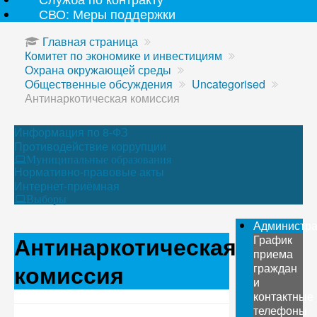
СВО: Меры поддержки
Главная страница
Комитет по экономике и инвестициям
Охрана окружающей среды
Общественные обсуждения
Uncategorised
Антинаркотическая комиссия
Информация по 8-ФЗ
Противодействие коррупции
Муниципальные образования
Нормативно-правовые акты
Интернет-приёмная
Выборы
Администр
Антинаркотическая
График
приема
комиссия
граждан
и
контактные
телефоны