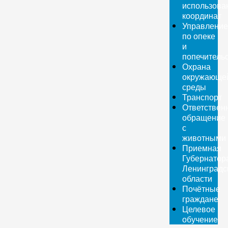
использова
координат
Управление
по опеке
и
попечитель
Охрана
окружающе
среды
Транспорт
Ответствен
обращение
с
животными
Приемная
Губернатор
Ленинградс
области
Почётные
граждане
Целевое
обучение