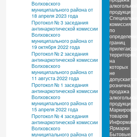
Волховского
алкогольно
муниципального района от
продукции
18 апреля 2023 года
Специальн
Протокол № 3 заседания
комиссия
антинаркотической комиссии
по
Волховского
определен
муниципального района от
границ
19 октября 2022 года
прилегающ
Протокол № 2 заседания
территорий,
антинаркотической комиссии
на
Волховского
которых
муниципального района от
не
11 августа 2022 года
допускаетс
Протокол № 1 заседания
розничная
антинаркотической комиссии
продажа
Волховского
алкогольно
муниципального района от
продукции
15 апреля 2022 года
Маркировка
товаров
Протокол № 4 заседания
Информаци
антинаркотической комиссии
Ярмарки
Волховского
Бытовые
муниципального района от