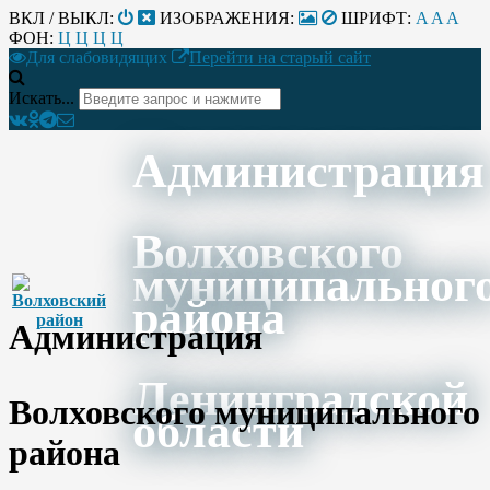
ВКЛ / ВЫКЛ:
ИЗОБРАЖЕНИЯ:
ШРИФТ:
A
A
A
ФОН:
Ц
Ц
Ц
Ц
Для слабовидящих
Перейти на старый сайт
Искать...
Администрация
Волховского
муниципальног
района
Администрация
Ленинградской
Волховского муниципального
области
района