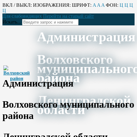
ВКЛ / ВЫКЛ:
ИЗОБРАЖЕНИЯ:
ШРИФТ:
A
A
A
ФОН:
Ц
Ц
Ц
Ц
Для слабовидящих
Перейти на старый сайт
Искать...
Администрация
Волховского
муниципальног
района
Администрация
Ленинградской
Волховского муниципального
области
района
Ленинградской области