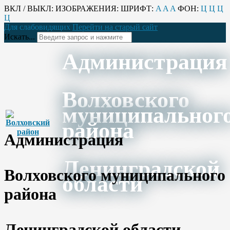
ВКЛ / ВЫКЛ:
ИЗОБРАЖЕНИЯ:
ШРИФТ:
A
A
A
ФОН:
Ц
Ц
Ц
Ц
Для слабовидящих
Перейти на старый сайт
Искать...
Администрация
Волховского
муниципальног
района
Администрация
Ленинградской
Волховского муниципального
области
района
Ленинградской области