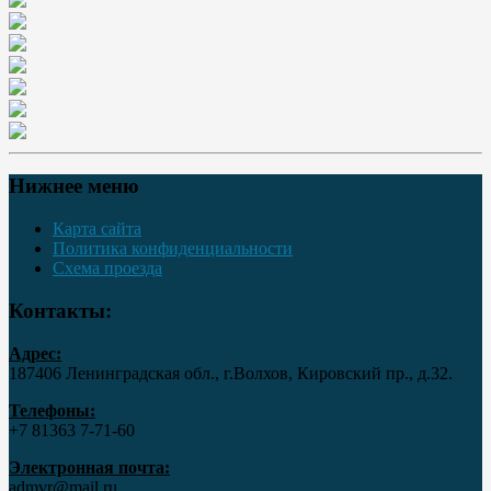
Нижнее меню
Карта сайта
Политика конфиденциальности
Схема проезда
Контакты:
Адрес:
187406 Ленинградская обл., г.Волхов, Кировский пр., д.32.
Телефоны:
+7 81363 7‑71-60
Электронная почта:
admvr@mail.ru