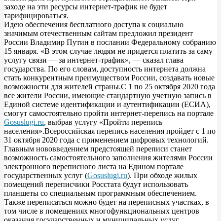
заходе на эти ресурсы интернет-трафик не будет
тарифицироваться.
Идею обеспечения бесплатного доступа к социально
значимым отечественным сайтам предложил президент
России Владимир Путин в послании Федеральному собранию
15 января. «В этом случае людям не придется платить за саму
услугу связи — за интернет-трафик», — сказал глава
государства. По его словам, доступность интернета должна
стать конкурентным преимуществом России, создавать новые
возможности для жителей страны.С 1 по 25 октября 2020 года
все жители России, имеющие стандартную учетную запись в
Единой системе идентификации и аутентификации (ЕСИА),
смогут самостоятельно пройти интернет-перепись на портале
Gosuslugi.ru
, выбрав услугу «Пройти перепись
населения».Всероссийская перепись населения пройдет с 1 по
31 октября 2020 года с применением цифровых технологий.
Главным нововведением предстоящей переписи станет
возможность самостоятельного заполнения жителями России
электронного переписного листа на Едином портале
государственных услуг (
Gosuslugi.ru
). При обходе жилых
помещений переписчики Росстата будут использовать
планшеты со специальным программным обеспечением.
Также переписаться можно будет на переписных участках, в
том числе в помещениях многофункциональных центров
оказания государственных и муниципальных услуг