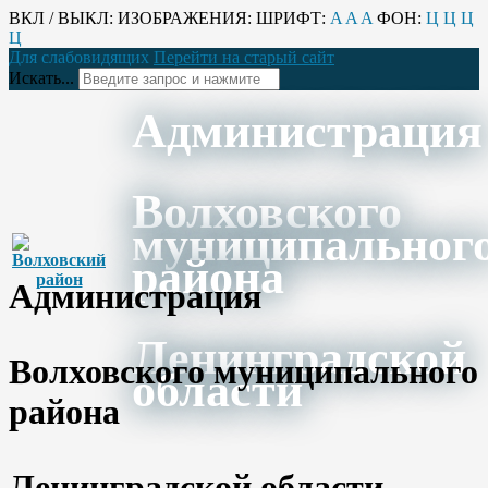
ВКЛ / ВЫКЛ:
ИЗОБРАЖЕНИЯ:
ШРИФТ:
A
A
A
ФОН:
Ц
Ц
Ц
Ц
Для слабовидящих
Перейти на старый сайт
Искать...
Администрация
Волховского
муниципальног
района
Администрация
Ленинградской
Волховского муниципального
области
района
Ленинградской области