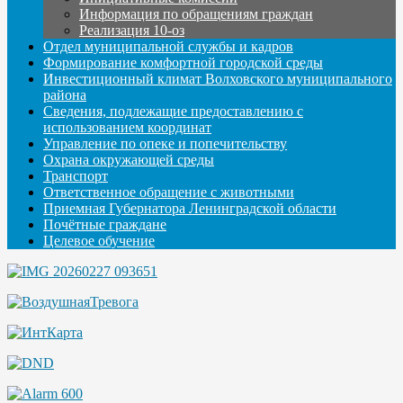
Информация по обращениям граждан
Реализация 10-оз
Отдел муниципальной службы и кадров
Формирование комфортной городской среды
Инвестиционный климат Волховского муниципального
района
Сведения, подлежащие предоставлению с
использованием координат
Управление по опеке и попечительству
Охрана окружающей среды
Транспорт
Ответственное обращение с животными
Приемная Губернатора Ленинградской области
Почётные граждане
Целевое обучение