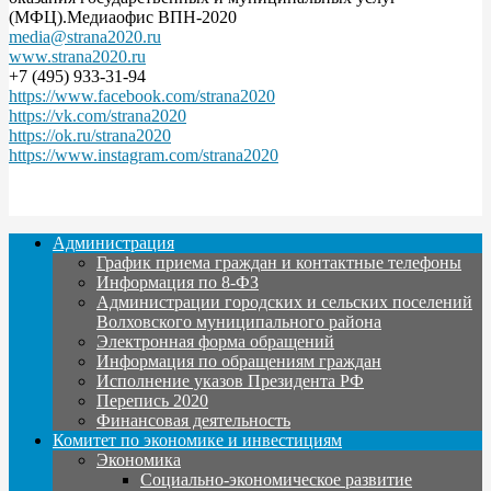
(МФЦ).Медиаофис ВПН-2020
media@strana2020.ru
www.strana2020.ru
+7 (495) 933-31-94
https://www.facebook.com/strana2020
https://vk.com/strana2020
https://ok.ru/strana2020
https://www.instagram.com/strana2020
Администрация
График приема граждан и контактные телефоны
Информация по 8-ФЗ
Администрации городских и сельских поселений
Волховского муниципального района
Электронная форма обращений
Информация по обращениям граждан
Исполнение указов Президента РФ
Перепись 2020
Финансовая деятельность
Комитет по экономике и инвестициям
Экономика
Социально-экономическое развитие