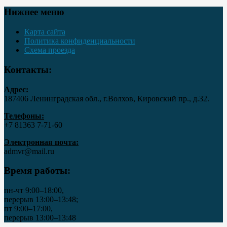
Нижнее меню
Карта сайта
Политика конфиденциальности
Схема проезда
Контакты:
Адрес:
187406 Ленинградская обл., г.Волхов, Кировский пр., д.32.
Телефоны:
+7 81363 7‑71-60
Электронная почта:
admvr@mail.ru
Время работы:
пн-чт 9:00–18:00,
перерыв 13:00–13:48;
пт 9:00–17:00,
перерыв 13:00–13:48