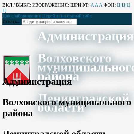
ВКЛ / ВЫКЛ:
ИЗОБРАЖЕНИЯ:
ШРИФТ:
A
A
A
ФОН:
Ц
Ц
Ц
Ц
Для слабовидящих
Перейти на старый сайт
Искать...
Администрация
Волховского
муниципальног
района
Администрация
Ленинградской
Волховского муниципального
области
района
Ленинградской области