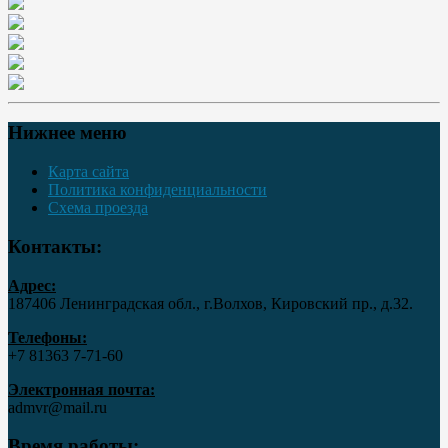
Нижнее меню
Карта сайта
Политика конфиденциальности
Схема проезда
Контакты:
Адрес:
187406 Ленинградская обл., г.Волхов, Кировский пр., д.32.
Телефоны:
+7 81363 7‑71-60
Электронная почта:
admvr@mail.ru
Время работы: