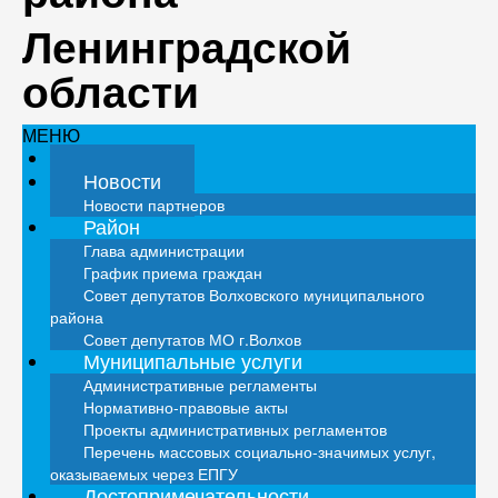
Ленинградской
области
МЕНЮ
Главная
Новости
Новости партнеров
Район
Глава администрации
График приема граждан
Совет депутатов Волховского муниципального
района
Совет депутатов МО г.Волхов
Муниципальные услуги
Административные регламенты
Нормативно-правовые акты
Проекты административных регламентов
Перечень массовых социально-значимых услуг,
оказываемых через ЕПГУ
Достопримечательности