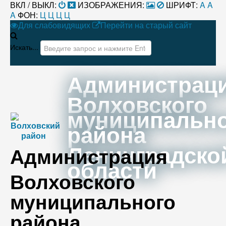
ВКЛ / ВЫКЛ:
ИЗОБРАЖЕНИЯ:
ШРИФТ:
A
A
A
ФОН:
Ц
Ц
Ц
Ц
Для слабовидящих
Перейти на старый сайт
Искать...
Администрац
Волховского
муниципальн
района
Ленинградско
Администрация
области
Волховского
муниципального
района