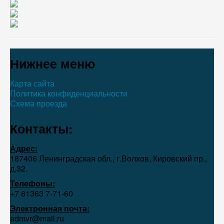
Нижнее меню
Карта сайта
Политика конфиденциальности
Схема проезда
Контакты:
Адрес:
187406 Ленинградская обл., г.Волхов, Кировский пр.,
д.32.
Телефоны:
+7 81363 7‑71-60
Электронная почта:
admvr@mail.ru