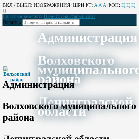
ВКЛ / ВЫКЛ:
ИЗОБРАЖЕНИЯ:
ШРИФТ:
A
A
A
ФОН:
Ц
Ц
Ц
Ц
Для слабовидящих
Перейти на старый сайт
Искать...
Администрация
Волховского
муниципальног
района
Администрация
Ленинградской
Волховского муниципального
области
района
Ленинградской области