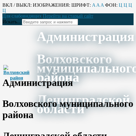
ВКЛ / ВЫКЛ:
ИЗОБРАЖЕНИЯ:
ШРИФТ:
A
A
A
ФОН:
Ц
Ц
Ц
Ц
Для слабовидящих
Перейти на старый сайт
Искать...
Администрация
Волховского
муниципальног
района
Администрация
Ленинградской
Волховского муниципального
области
района
Ленинградской области