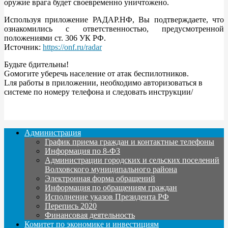
оружие врага будет своевременно уничтожено.
Используя приложение РАДАР.НФ, Вы подтверждаете, что
ознакомились с ответственностью, предусмотренной
положениями ст. 306 УК РФ.
Источник:
https://onf.ru/radar
Будьте бдительны!
Gомогите уберечь население от атак беспилотников.
Lля работы в приложении, необходимо авторизоваться в
системе по номеру телефона и следовать инструкции/
Администрация
График приема граждан и контактные телефоны
Информация по 8-ФЗ
Администрации городских и сельских поселений
Волховского муниципального района
Электронная форма обращений
Информация по обращениям граждан
Исполнение указов Президента РФ
Перепись 2020
Финансовая деятельность
Комитет по экономике и инвестициям