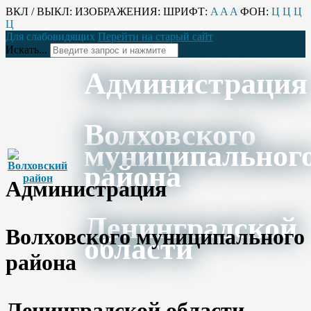
ВКЛ / ВЫКЛ:
ИЗОБРАЖЕНИЯ:
ШРИФТ:
A
A
A
ФОН:
Ц
Ц
Ц
Ц
Для слабовидящих
Перейти на старый сайт
Искать...
Администрация
Волховского
муниципальног
района
Администрация
Ленинградской
Волховского муниципального
области
района
Ленинградской области