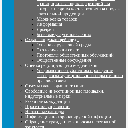
границ прилегающих территорий, на
которых не допускается розничная продажа
алкогольной продукции
Маркировка товаров
Информация
Ярмарки
Бытовые услуги населению
Охрана окружающей среды
Охрана окружающей среды
Экологический совет
Протоколы общественных обсуждений
Общественные обсуждения
Оценка регулирующего воздействия
Уведомления о публичном проведении
экспертизы муниципального нормативного
правового акта
Отчеты главы администрации
Свободные инвестиционные площадки,
индустриальные парки
Развитие конкуренции
Проектное управление
Налоговые расходы
Информация по коронавирусной инфекции
Обращение граждан по вопросам нелегальной
занятости