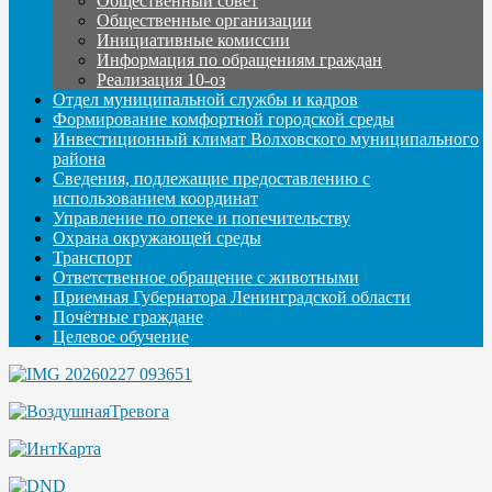
Общественный совет
Общественные организации
Инициативные комиссии
Информация по обращениям граждан
Реализация 10-оз
Отдел муниципальной службы и кадров
Формирование комфортной городской среды
Инвестиционный климат Волховского муниципального
района
Сведения, подлежащие предоставлению с
использованием координат
Управление по опеке и попечительству
Охрана окружающей среды
Транспорт
Ответственное обращение с животными
Приемная Губернатора Ленинградской области
Почётные граждане
Целевое обучение