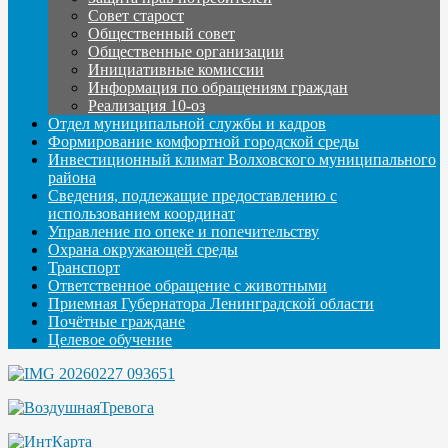
Совет старост
Общественный совет
Общественные организации
Инициативные комиссии
Информация по обращениям граждан
Реализация 10-оз
Отдел муниципальной службы и кадров
Формирование комфортной городской среды
Инвестиционный климат Волховского муниципального
района
Сведения, подлежащие предоставлению с
использованием координат
Управление по опеке и попечительству
Охрана окружающей среды
Транспорт
Ответственное обращение с животными
Приемная Губернатора Ленинградской области
Почётные граждане
Целевое обучение