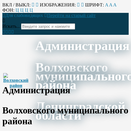
ВКЛ / ВЫКЛ:
ИЗОБРАЖЕНИЯ:
ШРИФТ:
A
A
A
ФОН:
Ц
Ц
Ц
Ц
Для слабовидящих
Перейти на старый сайт
Искать...
Администрация
Волховского
муниципальног
района
Администрация
Ленинградской
Волховского муниципального
области
района