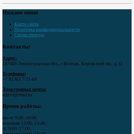
Нижнее меню
Карта сайта
Политика конфиденциальности
Схема проезда
Контакты:
Адрес:
187406 Ленинградская обл., г.Волхов, Кировский пр., д.32.
Телефоны:
+7 81363 7‑71-60
Электронная почта:
admvr@mail.ru
Время работы:
пн-чт 9:00–18:00,
перерыв 13:00–13:48;
пт 9:00–17:00,
перерыв 13:00–13:48