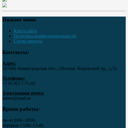
Нижнее меню
Карта сайта
Политика конфиденциальности
Схема проезда
Контакты:
Адрес:
187406 Ленинградская обл., г.Волхов, Кировский пр., д.32.
Телефоны:
+7 81363 7‑71-60
Электронная почта:
admvr@mail.ru
Время работы:
пн-чт 9:00–18:00,
перерыв 13:00–13:48;