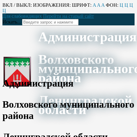
ВКЛ / ВЫКЛ:
ИЗОБРАЖЕНИЯ:
ШРИФТ:
A
A
A
ФОН:
Ц
Ц
Ц
Ц
Для слабовидящих
Перейти на старый сайт
Искать...
Администрация
Волховского
муниципальног
района
Администрация
Ленинградской
Волховского муниципального
области
района
Ленинградской области